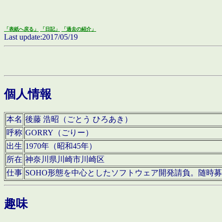
「表紙へ戻る」
「日記」
「過去の紹介」
Last update:2017/05/19
個人情報
本名
後藤 浩昭（ごとう ひろあき）
呼称
GORRY（ごりー）
出生
1970年（昭和45年）
所在
神奈川県川崎市川崎区
仕事
SOHO形態を中心としたソフトウェア開発請負。随時
趣味