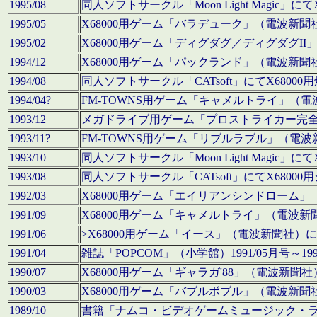
1995/08
同人ソフトサークル「Moon Light Magi
1995/05
X68000用ゲーム「バラデューク」（電波新
1995/02
X68000用ゲーム「ディグダグ／ディグダグI
1994/12
X68000用ゲーム「パックランド」（電波新
1994/08
同人ソフトサークル「CATsoft」にてX68
1994/04?
FM-TOWNS用ゲーム「キャメルトライ」（
1993/12
メガドライブ用ゲーム「プロストライカー完
1993/11?
FM-TOWNS用ゲーム「リブルラブル」（電
1993/10
同人ソフトサークル「Moon Light Magi
1993/08
同人ソフトサークル「CATsoft」にてX68
1992/03
X68000用ゲーム「エイリアンシンドローム
1991/09
X68000用ゲーム「キャメルトライ」（電波
1991/06
>X68000用ゲーム「イース」（電波新聞社
1991/04
雑誌「POPCOM」（小学館）1991/05月
1990/07
X68000用ゲーム「ギャラガ'88」（電波新
1990/03
X68000用ゲーム「バブルボブル」（電波新
1989/10
書籍「ナムコ・ビデオゲームミュージック・ライブ