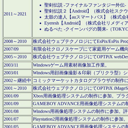
聖剣伝説 -ファイナルファンタジー外伝-
聖剣伝説２【Android】（株式会社ス
2011～2021
太鼓の達人【auスマートパス】（株式
Eyeresh【Android】（株式会社リメディ
ぬるぺた -クイーンバグの襲来-（TOKY
2008～2010
株式会社ウェブテクノロジにてEsPix/EsPi
2007/09
有限会社クロノスケープにて家庭用ゲーム機
2005～2010
株式会社ウェブテクノロジにてOPTPiX webD
2003/11
Windowsゲーム用素材画像加工作業。
2003/01
Windows用顔画像撮影＆印刷（プリクラ型
2002～継続中
コミックマーケットカタログブラウザの制作
2001～2010
株式会社ウェブテクノロジにてOPTPiX iMag
2001/09
Xbox用画像処理システムの制作に参加。プ
2001/09
GAMEBOY ADVANCE用画像処理シス
2001/08
Windows用画像処理システムの制作に参加
2001/07
Playstation2用画像処理システムの制作
2001/05
GAMEBOY ADVANCE用画像処理シス