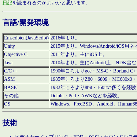
日記
を読まれるのがよいかと思います。
言語/開発環境
Emscripten(JavaScript)
2016年より。
Unity
2015年より。Windows/Android
Objective-C
2011年より。主にiOS上。
Java
2010年より。主にAndroid上、NDK含
C/C++
1990年ころよりgcc・MS-C・Borland C+
ASM
1985年ころよりZ80・6809・MC680x0・
BASIC
1982年ころより8bit・16bitの多くを
その他
Delphi・Perl・AWKなどを経験。
OS
Windows、FreeBSD、Android、Human
技術
ビデオカード・プリンタ・FDD・SCSI・サウンドシ