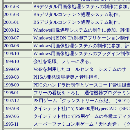
2001/03
BSデジタル用画像処理システムの制作に参加
2001/03
BSデジタルコンテンツ処理システム制作。
2001/01
BSデジタルコンテンツ処理システム制作。
2000/12
Windows画像処理システムの制作に参加。
2000/07
Windows用ISDN TA制御アプリケーション制
2000/06
Windows用画像処理システムの制作に参加
1999/10
Windows用画像処理システムのプラグイン制
1999/10
会社を退職、フリーに戻る。
1999/09
VoIPを利用したコールセンターシステムのサ
1999/03
PHSの開発環境構築と管理担当。
1998/09
PDCのハンドラ部制作とソースコード管理担
1998/01
フリーの看板を下ろし、通信機器プログラミ
1997/12
PS用ゲーム「グランストリーム伝紀」（SCE
1997/08
クインテット社にてX68000用HyperCAD
1997/05
クインテット社にてPS用ゲームの各種エディ
1995/11
スーパーファミコン用ゲーム「天地創造」（