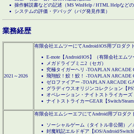
操作解説書などの記述（MS WinHelp / HTML Help
システムの評価・デバッグ（バグ発見作業）
業務経歴
有限会社エムツーにてAndroid/iOS用プ
E-mote【Android/iOS】（有限会社エム
メガドライブミニ2（セガ）
究極タイガーヘリ -TOAPLAN ARCADE 
2021～2026
飛翔鮫！鮫！鮫！ -TOAPLAN ARCADE 
ゼロファイアー -TOAPLAN ARCADE G
グラディウスオリジンコレクション【PS5/Switch
オペレーション・ナイトストライカーズ【Swi
ナイトストライカーGEAR【Switch/St
有限会社エムシーエフにてAndroid用プロ
ソーシャルゲーム（タイトル非公開）／And
封魔戦記エルドギア【iOS/Android/SwitchPS5