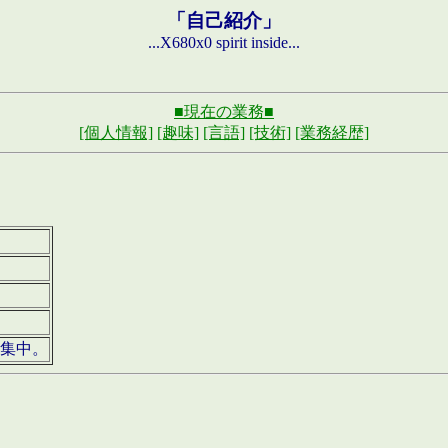
「自己紹介」
...X680x0 spirit inside...
■現在の業務■
[個人情報]
[趣味]
[言語]
[技術]
[業務経歴]
募集中。