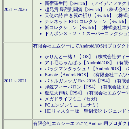
新宿羅生門【Switch】（アイデアファ
2021～2026
超兄貴 爆烈乱闘篇【Switch】（株式会
天使の詩 白き翼の祈り【Switch】（株
テレネット RPG コレクション【Switc
斬コレクション【Switch】（株式会社エ
ドカポン３・２・１スーパーコレクション！
有限会社エムツーにてAndroid/iOS用プ
かりんと一緒！【iOS】（株式会社ディ
アホ毛ちゃんばら【Android/iOS】（
パックマンダッシュ！【Android/iO
E-mote【Android/iOS】（有限会社エム
2011～2021
バトルガレッガ Rev.2016【PS4】（
弾銃フィーバロン【PS4】（有限会社エ
魔法大作戦【PS4】（有限会社エムツー
メガドライブミニ（セガ）
PCエンジンミニ（コナミ）
HDリマスター版「聖剣伝説 レジェンド
有限会社エムシーエフにてAndroid用プロ