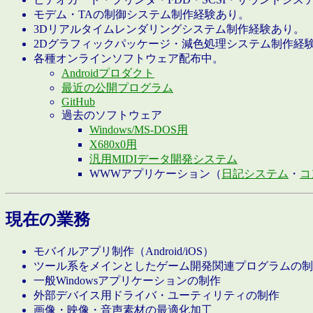
モデム・TAの制御システム制作経験あり。
3Dリアルタイムレンダリングシステム制作経験あり。
2Dグラフィックパッケージ・減色処理システム制作経
各種オンラインソフトウェア配布中。
Androidプロダクト
最近の公開プログラム
GitHub
過去のソフトウェア
Windows/MS-DOS用
X680x0用
汎用MIDIデータ開発システム
WWWアプリケーション（
日記システム
・
コ
現在の業務
モバイルアプリ制作（Android/iOS）
ツール系をメインとしたゲーム開発関連プログラムの制
一般Windowsアプリケーションの制作
外部デバイス用ドライバ・ユーティリティの制作
画像・映像・音声素材の最適化加工