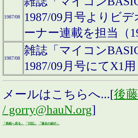
雑誌「マイコンBAS
1987/09月号より
1987/08
ーナー連載を担当（19
雑誌「マイコンBAS
1987/08
1987/09月号にて
メールはこちらへ...[
後藤浩
/ gorry@hauN.org
]
「表紙へ戻る」
「日記」
「過去の紹介」