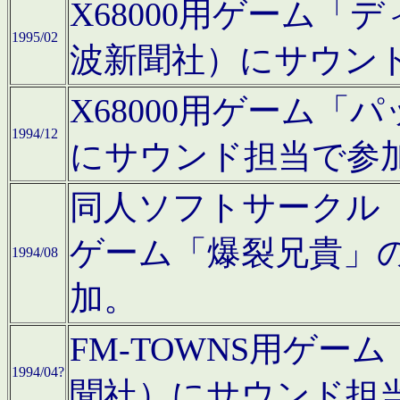
X68000用ゲーム「
1995/02
波新聞社）にサウン
X68000用ゲーム
1994/12
にサウンド担当で参
同人ソフトサークル「CA
ゲーム「爆裂兄貴」
1994/08
加。
FM-TOWNS用ゲ
1994/04?
聞社）にサウンド担