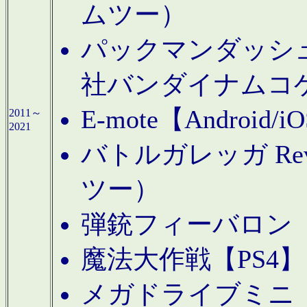
ムツー）
パックマンダッシュ！
社バンダイナムコ
E-mote【Andro
2011～
2021
バトルガレッガ Rev
ツー）
弾銃フィーバロン【
魔法大作戦【PS4
メガドライブミニ