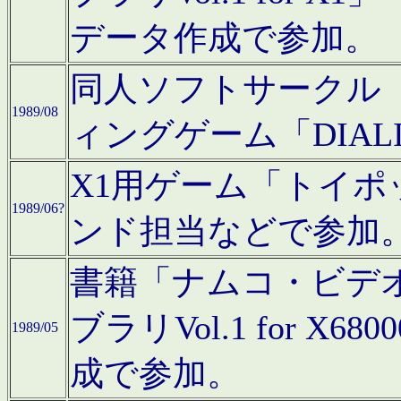
データ作成で参加。
同人ソフトサークル「C
1989/08
ィングゲーム「DIA
X1用ゲーム「トイ
1989/06?
ンド担当などで参加
書籍「ナムコ・ビデ
ブラリVol.1 for 
1989/05
成で参加。