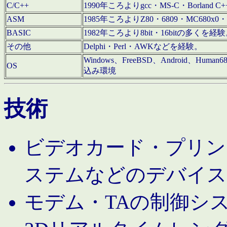
C/C++
1990年ころよりgcc・MS-C・Borland C+
ASM
1985年ころよりZ80・6809・MC680x0・
BASIC
1982年ころより8bit・16bitの多くを
その他
Delphi・Perl・AWKなどを経験。
Windows、FreeBSD、Android、Human
OS
込み環境
技術
ビデオカード・プリンタ
ステムなどのデバイス
モデム・TAの制御シ