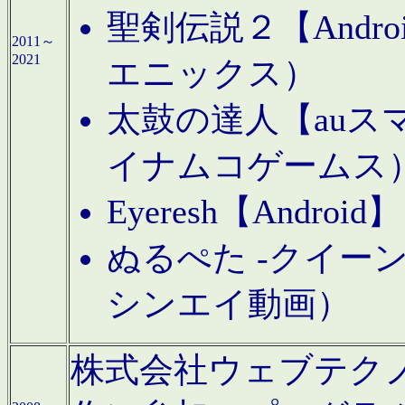
聖剣伝説２【Andr
2011～
2021
エニックス）
太鼓の達人【auス
イナムコゲームス
Eyeresh【And
ぬるぺた -クイーン
シンエイ動画）
株式会社ウェブテクノロジに