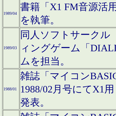
書籍「X1 FM音源
1989/04
を執筆。
同人ソフトサークル「C
ィングゲーム「DIA
1989/03
ムを担当。
雑誌「マイコンBAS
1988/02月号にてX
1988/01
発表。