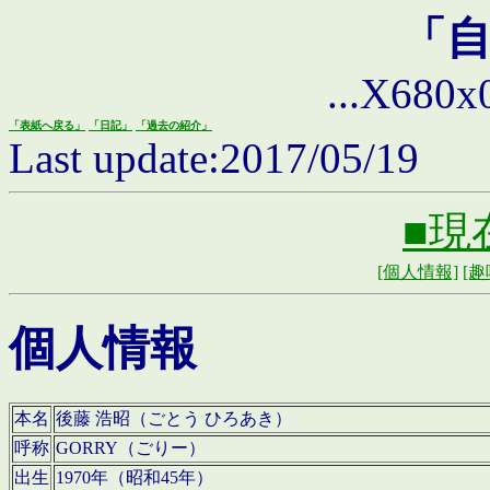
「
...X680x0 
「表紙へ戻る」
「日記」
「過去の紹介」
Last update:2017/05/19
■現
[個人情報]
[趣
個人情報
本名
後藤 浩昭（ごとう ひろあき）
呼称
GORRY（ごりー）
出生
1970年（昭和45年）