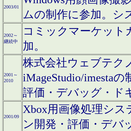
2003/01
ムの制作に参加。シ
コミックマーケット
2002～
継続中
加。
株式会社ウェブテクノロ
iMageStudio/i
2001～
2010
評価・デバッグ・ド
Xbox用画像処理シ
2001/09
ン開発・評価・デバ