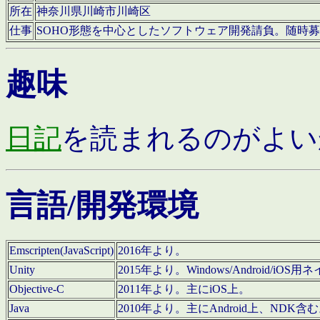
所在
神奈川県川崎市川崎区
仕事
SOHO形態を中心としたソフトウェア開発請負。随時
趣味
日記
を読まれるのがよい
言語/開発環境
Emscripten(JavaScript)
2016年より。
Unity
2015年より。Windows/Android
Objective-C
2011年より。主にiOS上。
Java
2010年より。主にAndroid上、NDK含