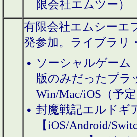
限会社エムツー）
有限会社エムシーエフに
発参加。ライブラリ
ソーシャルゲーム（タ
版のみだったプラ
Win/Mac/iOS（
封魔戦記エルドギ
【iOS/Android/Switc