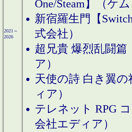
One/Steam】（ケ
新宿羅生門【Swi
式会社）
2021～
2026
超兄貴 爆烈乱闘篇【
ア）
天使の詩 白き翼の祈
ィア）
テレネット RPG 
会社エディア）