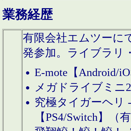
業務経歴
有限会社エムツーにてAn
発参加。ライブラリ
E-mote【Andro
メガドライブミニ
究極タイガーヘリ -TO
【PS4/Switch