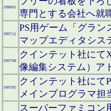
フリーの看板を下ろ
1998/01
専門とする会社へ就
PS用ゲーム「グラン
1997/12
マップエディタシス
クインテット社にてX68
1997/08
像編集システム）ア
クインテット社にて
1997/05
メインプログラマ担
スーパーファミコン