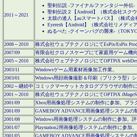
聖剣伝説 -ファイナルファンタジー外伝-
聖剣伝説２【Android】（株式会社ス
2011～2021
太鼓の達人【auスマートパス】（株式
Eyeresh【Android】（株式会社リメディ
ぬるぺた -クイーンバグの襲来-（TOKY
2008～2010
株式会社ウェブテクノロジにてEsPix/EsPi
2007/09
有限会社クロノスケープにて家庭用ゲーム機
2005～2010
株式会社ウェブテクノロジにてOPTPiX webD
2003/11
Windowsゲーム用素材画像加工作業。
2003/01
Windows用顔画像撮影＆印刷（プリクラ型
2002～継続中
コミックマーケットカタログブラウザの制作
2001～2010
株式会社ウェブテクノロジにてOPTPiX iMag
2001/09
Xbox用画像処理システムの制作に参加。プ
2001/09
GAMEBOY ADVANCE用画像処理シス
2001/08
Windows用画像処理システムの制作に参加
2001/07
Playstation2用画像処理システムの制作
2001/05
GAMEBOY ADVANCE用画像処理シス