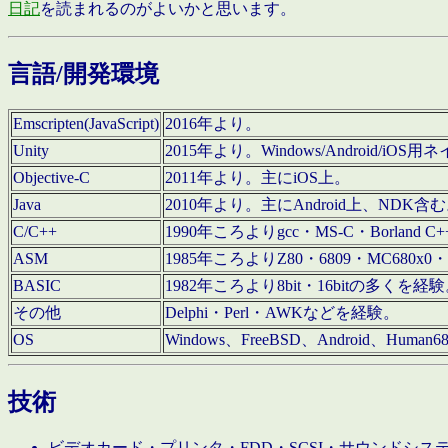
日記
を読まれるのがよいかと思います。
言語/開発環境
Emscripten(JavaScript)
2016年より。
Unity
2015年より。Windows/Android
Objective-C
2011年より。主にiOS上。
Java
2010年より。主にAndroid上、NDK含
C/C++
1990年ころよりgcc・MS-C・Borland C+
ASM
1985年ころよりZ80・6809・MC680x0・
BASIC
1982年ころより8bit・16bitの多くを
その他
Delphi・Perl・AWKなどを経験。
OS
Windows、FreeBSD、Android、Human
技術
ビデオカード・プリンタ・FDD・SCSI・サウンドシ