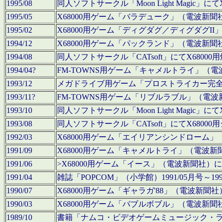
1995/08
同人ソフトサークル「Moon Light Magi
1995/05
X68000用ゲーム「バラデューク」（電波新
1995/02
X68000用ゲーム「ディグダグ／ディグダグI
1994/12
X68000用ゲーム「パックランド」（電波新
1994/08
同人ソフトサークル「CATsoft」にてX68
1994/04?
FM-TOWNS用ゲーム「キャメルトライ」（
1993/12
メガドライブ用ゲーム「プロストライカー完
1993/11?
FM-TOWNS用ゲーム「リブルラブル」（電
1993/10
同人ソフトサークル「Moon Light Magi
1993/08
同人ソフトサークル「CATsoft」にてX68
1992/03
X68000用ゲーム「エイリアンシンドローム
1991/09
X68000用ゲーム「キャメルトライ」（電波
1991/06
>X68000用ゲーム「イース」（電波新聞社
1991/04
雑誌「POPCOM」（小学館）1991/05月
1990/07
X68000用ゲーム「ギャラガ'88」（電波新
1990/03
X68000用ゲーム「バブルボブル」（電波新
1989/10
書籍「ナムコ・ビデオゲームミュージック・ライブ