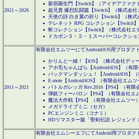
新宿羅生門【Switch】（アイデアファ
2021～2026
超兄貴 爆烈乱闘篇【Switch】（株式会
天使の詩 白き翼の祈り【Switch】（株
テレネット RPG コレクション【Switc
斬コレクション【Switch】（株式会社エ
ドカポン３・２・１スーパーコレクション！
有限会社エムツーにてAndroid/iOS用プ
かりんと一緒！【iOS】（株式会社ディ
アホ毛ちゃんばら【Android/iOS】（
パックマンダッシュ！【Android/iO
E-mote【Android/iOS】（有限会社エム
2011～2021
バトルガレッガ Rev.2016【PS4】（
弾銃フィーバロン【PS4】（有限会社エ
魔法大作戦【PS4】（有限会社エムツー
メガドライブミニ（セガ）
PCエンジンミニ（コナミ）
HDリマスター版「聖剣伝説 レジェンド
有限会社エムシーエフにてAndroid用プロ