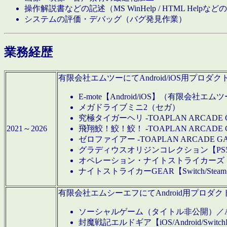
操作解説書などの記述（MS WinHelp / HTML Help
システムの評価・デバッグ（バグ発見作業）
業務経歴
有限会社エムツーにてAndroid/iOS用プ
E-mote【Android/iOS】（有限会社エム
メガドライブミニ2（セガ）
究極タイガーヘリ -TOAPLAN ARCADE 
2021～2026
飛翔鮫！鮫！鮫！ -TOAPLAN ARCADE 
ゼロファイアー -TOAPLAN ARCADE G
グラディウスオリジンコレクション【PS5/Switch
オペレーション・ナイトストライカーズ【Swi
ナイトストライカーGEAR【Switch/St
有限会社エムシーエフにてAndroid用プロ
ソーシャルゲーム（タイトル非公開）／And
封魔戦記エルドギア【iOS/Android/SwitchPS5