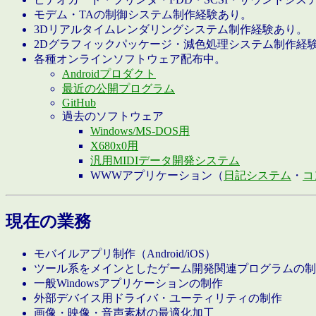
モデム・TAの制御システム制作経験あり。
3Dリアルタイムレンダリングシステム制作経験あり。
2Dグラフィックパッケージ・減色処理システム制作経
各種オンラインソフトウェア配布中。
Androidプロダクト
最近の公開プログラム
GitHub
過去のソフトウェア
Windows/MS-DOS用
X680x0用
汎用MIDIデータ開発システム
WWWアプリケーション（
日記システム
・
コ
現在の業務
モバイルアプリ制作（Android/iOS）
ツール系をメインとしたゲーム開発関連プログラムの制
一般Windowsアプリケーションの制作
外部デバイス用ドライバ・ユーティリティの制作
画像・映像・音声素材の最適化加工