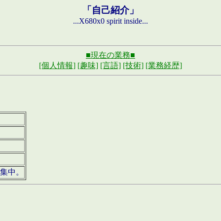
「自己紹介」
...X680x0 spirit inside...
■現在の業務■
[個人情報]
[趣味]
[言語]
[技術]
[業務経歴]
募集中。