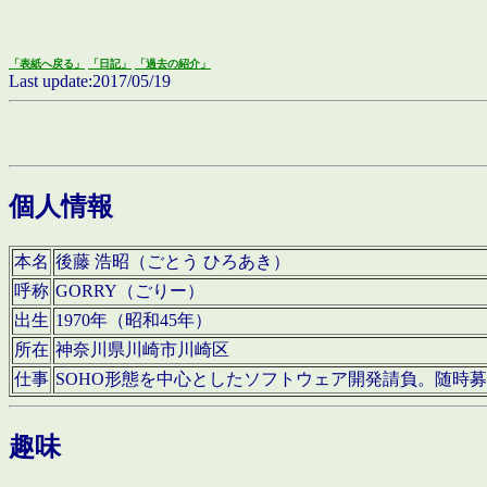
「表紙へ戻る」
「日記」
「過去の紹介」
Last update:2017/05/19
個人情報
本名
後藤 浩昭（ごとう ひろあき）
呼称
GORRY（ごりー）
出生
1970年（昭和45年）
所在
神奈川県川崎市川崎区
仕事
SOHO形態を中心としたソフトウェア開発請負。随時
趣味