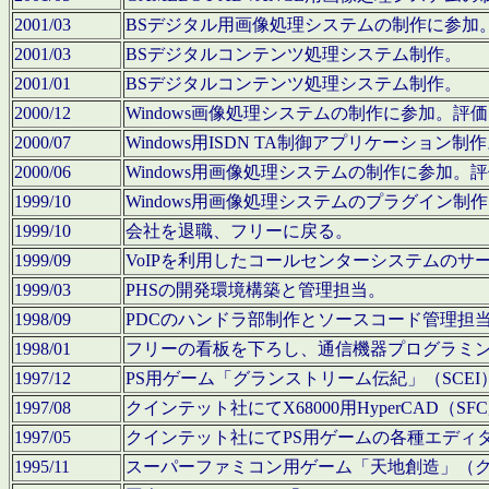
2001/03
BSデジタル用画像処理システムの制作に参加
2001/03
BSデジタルコンテンツ処理システム制作。
2001/01
BSデジタルコンテンツ処理システム制作。
2000/12
Windows画像処理システムの制作に参加。
2000/07
Windows用ISDN TA制御アプリケーション制
2000/06
Windows用画像処理システムの制作に参加
1999/10
Windows用画像処理システムのプラグイン制
1999/10
会社を退職、フリーに戻る。
1999/09
VoIPを利用したコールセンターシステムのサ
1999/03
PHSの開発環境構築と管理担当。
1998/09
PDCのハンドラ部制作とソースコード管理担
1998/01
フリーの看板を下ろし、通信機器プログラミ
1997/12
PS用ゲーム「グランストリーム伝紀」（SCE
1997/08
クインテット社にてX68000用HyperCAD
1997/05
クインテット社にてPS用ゲームの各種エディ
1995/11
スーパーファミコン用ゲーム「天地創造」（