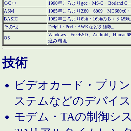
C/C++
1990年ころよりgcc・MS-C・Borland C+
ASM
1985年ころよりZ80・6809・MC680x0・
BASIC
1982年ころより8bit・16bitの多くを
その他
Delphi・Perl・AWKなどを経験。
Windows、FreeBSD、Android、Human
OS
込み環境
技術
ビデオカード・プリンタ
ステムなどのデバイス
モデム・TAの制御シ