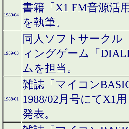
書籍「X1 FM音源
1989/04
を執筆。
同人ソフトサークル「C
ィングゲーム「DIA
1989/03
ムを担当。
雑誌「マイコンBAS
1988/02月号にてX
1988/01
発表。