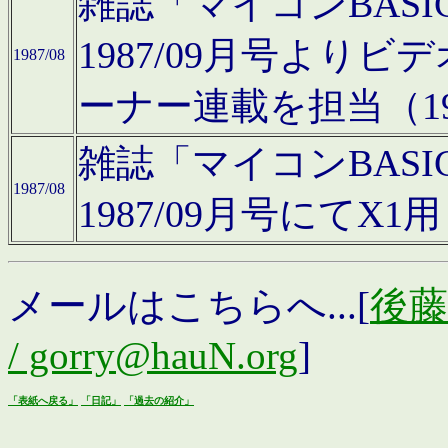
雑誌「マイコンBAS
1987/09月号より
1987/08
ーナー連載を担当（19
雑誌「マイコンBAS
1987/08
1987/09月号にて
メールはこちらへ...[
後藤浩
/ gorry@hauN.org
]
「表紙へ戻る」
「日記」
「過去の紹介」