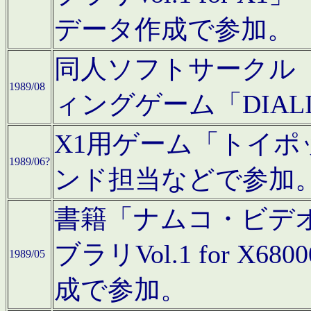
データ作成で参加。
同人ソフトサークル「C
1989/08
ィングゲーム「DIA
X1用ゲーム「トイ
1989/06?
ンド担当などで参加
書籍「ナムコ・ビデ
ブラリVol.1 for 
1989/05
成で参加。