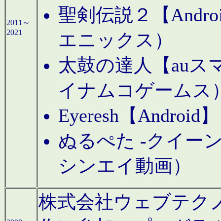
聖剣伝説２【Andr
2011～
2021
エニックス）
太鼓の達人【auス
イナムコゲームス
Eyeresh【And
ぬるぺた -クイーン
シンエイ動画）
株式会社ウェブテクノロジに