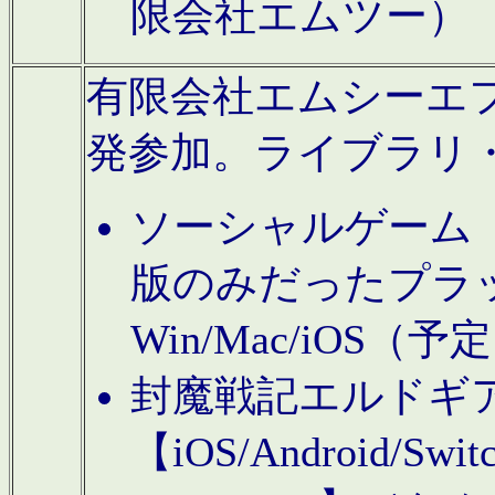
限会社エムツー）
有限会社エムシーエフに
発参加。ライブラリ
ソーシャルゲーム（タ
版のみだったプラ
Win/Mac/iOS（
封魔戦記エルドギ
【iOS/Android/Switc