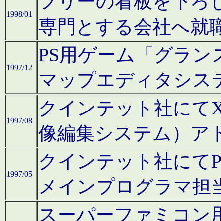
フリーの看板を下ろ
1998/01
専門とする会社へ就
PS用ゲーム「グラン
1997/12
マップエディタシス
クインテット社にてX68
1997/08
像編集システム）ア
クインテット社にて
1997/05
メインプログラマ担
スーパーファミコン