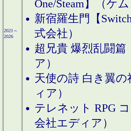
One/Steam】（ケ
新宿羅生門【Swi
式会社）
2021～
2026
超兄貴 爆烈乱闘篇【
ア）
天使の詩 白き翼の祈
ィア）
テレネット RPG 
会社エディア）