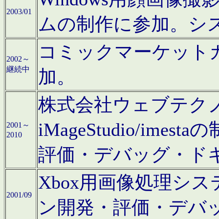
2003/01
ムの制作に参加。シ
コミックマーケット
2002～
継続中
加。
株式会社ウェブテクノロ
iMageStudio/i
2001～
2010
評価・デバッグ・ド
Xbox用画像処理シ
2001/09
ン開発・評価・デバ