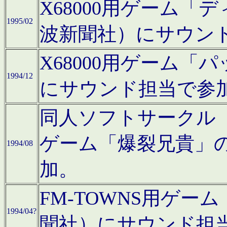
X68000用ゲーム「
1995/02
波新聞社）にサウン
X68000用ゲーム
1994/12
にサウンド担当で参
同人ソフトサークル「CA
ゲーム「爆裂兄貴」
1994/08
加。
FM-TOWNS用ゲ
1994/04?
聞社）にサウンド担