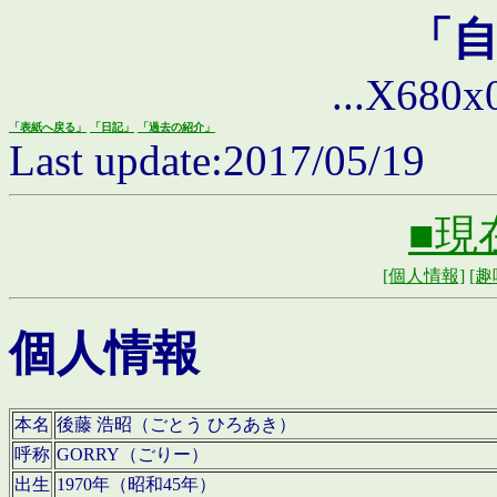
「
...X680x0 
「表紙へ戻る」
「日記」
「過去の紹介」
Last update:2017/05/19
■現
[個人情報]
[趣
個人情報
本名
後藤 浩昭（ごとう ひろあき）
呼称
GORRY（ごりー）
出生
1970年（昭和45年）