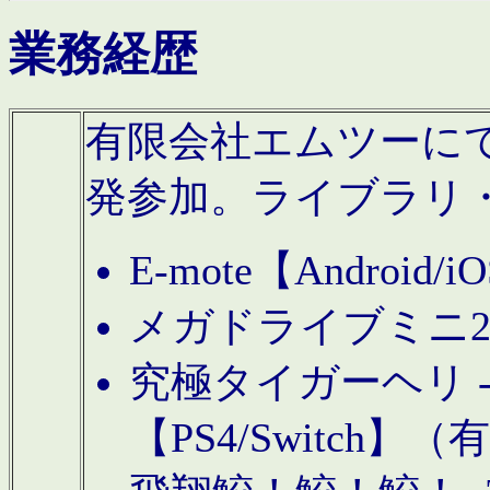
業務経歴
有限会社エムツーにてAn
発参加。ライブラリ
E-mote【Andro
メガドライブミニ
究極タイガーヘリ -TO
【PS4/Switch