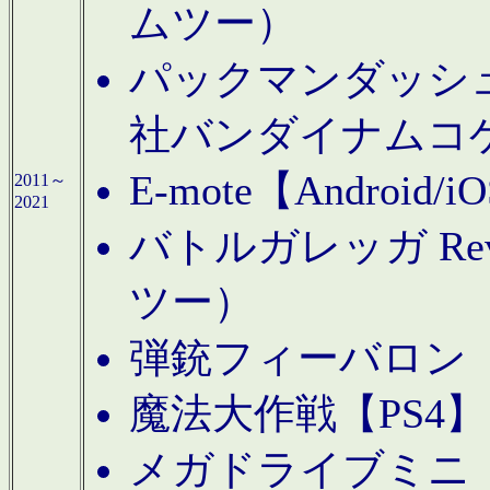
ムツー）
パックマンダッシュ！
社バンダイナムコ
E-mote【Andro
2011～
2021
バトルガレッガ Rev
ツー）
弾銃フィーバロン【
魔法大作戦【PS4
メガドライブミニ