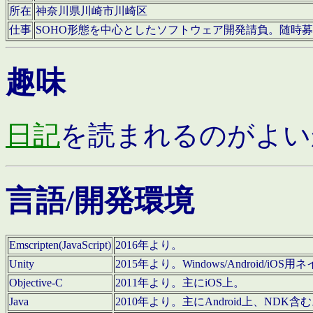
所在
神奈川県川崎市川崎区
仕事
SOHO形態を中心としたソフトウェア開発請負。随時
趣味
日記
を読まれるのがよい
言語/開発環境
Emscripten(JavaScript)
2016年より。
Unity
2015年より。Windows/Android
Objective-C
2011年より。主にiOS上。
Java
2010年より。主にAndroid上、NDK含