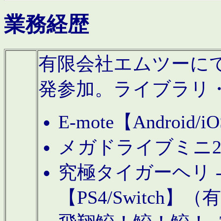
業務経歴
有限会社エムツーにてAn
発参加。ライブラリ
E-mote【Andro
メガドライブミニ
究極タイガーヘリ -TO
【PS4/Switch