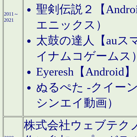
聖剣伝説２【Andr
2011～
2021
エニックス）
太鼓の達人【auス
イナムコゲームス
Eyeresh【And
ぬるぺた -クイーン
シンエイ動画）
株式会社ウェブテクノロジに