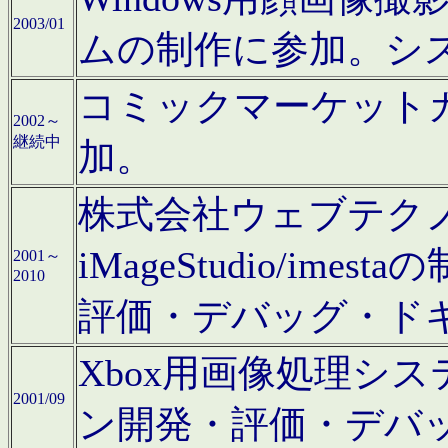
2003/01
ムの制作に参加。シ
コミックマーケット
2002～
継続中
加。
株式会社ウェブテクノロ
iMageStudio/i
2001～
2010
評価・デバッグ・ド
Xbox用画像処理シ
2001/09
ン開発・評価・デバ