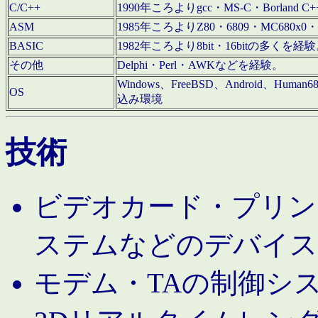
C/C++
1990年ころよりgcc・MS-C・Borland C+
ASM
1985年ころよりZ80・6809・MC680x0・
BASIC
1982年ころより8bit・16bitの多くを
その他
Delphi・Perl・AWKなどを経験。
Windows、FreeBSD、Android、Human
OS
込み環境
技術
ビデオカード・プリンタ
ステムなどのデバイス
モデム・TAの制御シ