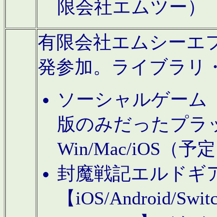
限会社エムツー）
有限会社エムシーエフに
発参加。ライブラリ
ソーシャルゲーム（タ
版のみだったプラ
Win/Mac/iOS（
封魔戦記エルドギ
【iOS/Android/Switc