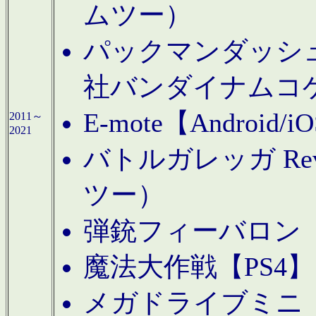
ムツー）
パックマンダッシュ！
社バンダイナムコ
E-mote【Andro
2011～
2021
バトルガレッガ Rev
ツー）
弾銃フィーバロン【
魔法大作戦【PS4
メガドライブミニ