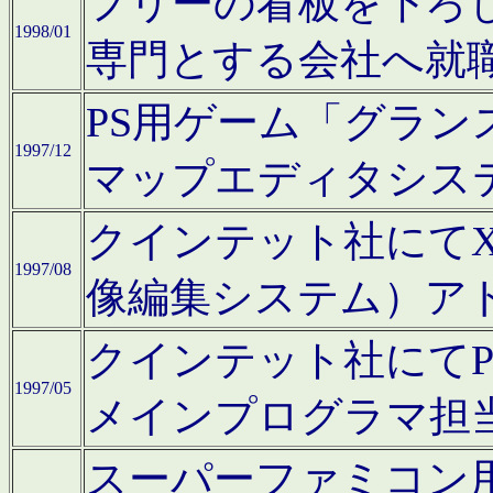
フリーの看板を下ろ
1998/01
専門とする会社へ就
PS用ゲーム「グラン
1997/12
マップエディタシス
クインテット社にてX68
1997/08
像編集システム）ア
クインテット社にて
1997/05
メインプログラマ担
スーパーファミコン