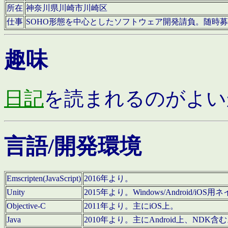
所在
神奈川県川崎市川崎区
仕事
SOHO形態を中心としたソフトウェア開発請負。随時
趣味
日記
を読まれるのがよい
言語/開発環境
Emscripten(JavaScript)
2016年より。
Unity
2015年より。Windows/Android
Objective-C
2011年より。主にiOS上。
Java
2010年より。主にAndroid上、NDK含