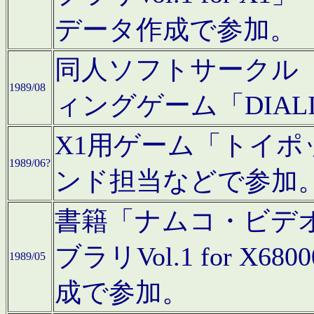
データ作成で参加。
同人ソフトサークル「C
1989/08
ィングゲーム「DIA
X1用ゲーム「トイ
1989/06?
ンド担当などで参加
書籍「ナムコ・ビデ
ブラリVol.1 for 
1989/05
成で参加。