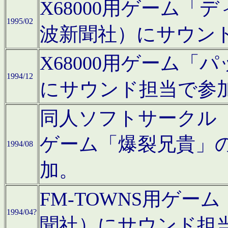
X68000用ゲーム「
1995/02
波新聞社）にサウン
X68000用ゲーム
1994/12
にサウンド担当で参
同人ソフトサークル「CA
ゲーム「爆裂兄貴」
1994/08
加。
FM-TOWNS用ゲ
1994/04?
聞社）にサウンド担