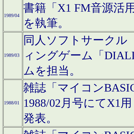
書籍「X1 FM音源
1989/04
を執筆。
同人ソフトサークル「C
ィングゲーム「DIA
1989/03
ムを担当。
雑誌「マイコンBAS
1988/02月号にてX
1988/01
発表。