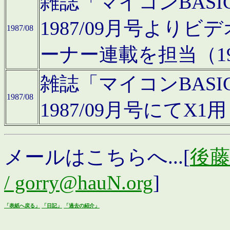
雑誌「マイコンBAS
1987/09月号より
1987/08
ーナー連載を担当（19
雑誌「マイコンBAS
1987/08
1987/09月号にて
メールはこちらへ...[
後藤浩
/ gorry@hauN.org
]
「表紙へ戻る」
「日記」
「過去の紹介」