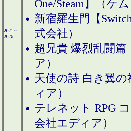
One/Steam】（ケ
新宿羅生門【Swi
式会社）
2021～
2026
超兄貴 爆烈乱闘篇【
ア）
天使の詩 白き翼の祈
ィア）
テレネット RPG 
会社エディア）