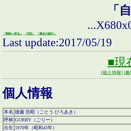
「
...X680x0 
「表紙へ戻る」
「日記」
「過去の紹介」
Last update:2017/05/19
■現
[個人情報]
[趣
個人情報
本名
後藤 浩昭（ごとう ひろあき）
呼称
GORRY（ごりー）
出生
1970年（昭和45年）