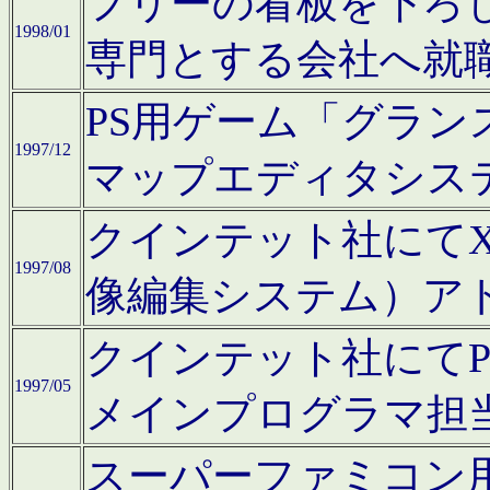
フリーの看板を下ろ
1998/01
専門とする会社へ就
PS用ゲーム「グラン
1997/12
マップエディタシス
クインテット社にてX68
1997/08
像編集システム）ア
クインテット社にて
1997/05
メインプログラマ担
スーパーファミコン