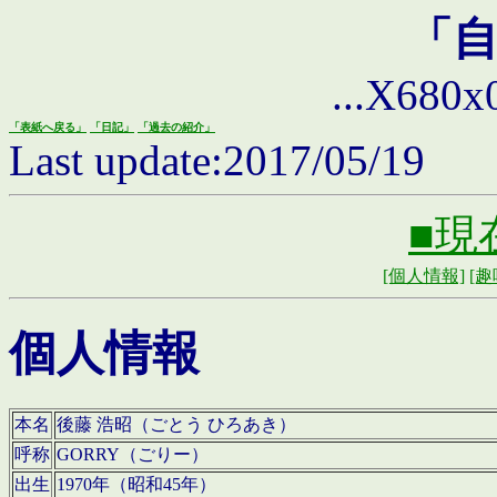
「
...X680x0 
「表紙へ戻る」
「日記」
「過去の紹介」
Last update:2017/05/19
■現
[個人情報]
[趣
個人情報
本名
後藤 浩昭（ごとう ひろあき）
呼称
GORRY（ごりー）
出生
1970年（昭和45年）