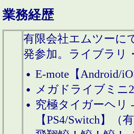
業務経歴
有限会社エムツーにてAn
発参加。ライブラリ
E-mote【Andro
メガドライブミニ
究極タイガーヘリ -TO
【PS4/Switch