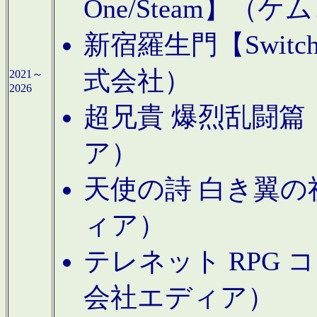
One/Steam】（ケ
新宿羅生門【Swi
式会社）
2021～
2026
超兄貴 爆烈乱闘篇【
ア）
天使の詩 白き翼の祈
ィア）
テレネット RPG 
会社エディア）