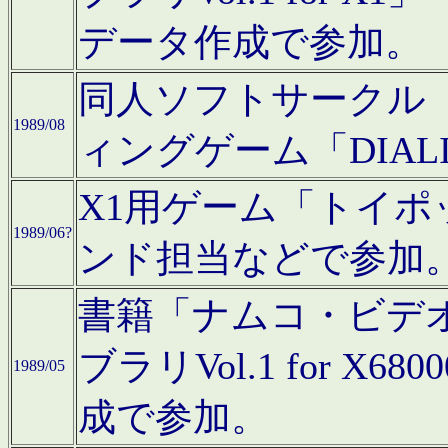
データ作成で参加。
同人ソフトサークル「C
1989/08
ィングゲーム「DIA
X1用ゲーム「トイ
1989/06?
ンド担当などで参加
書籍「ナムコ・ビデ
ブラリVol.1 for 
1989/05
成で参加。