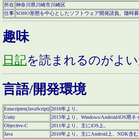
所在
神奈川県川崎市川崎区
仕事
SOHO形態を中心としたソフトウェア開発請負。随時
趣味
日記
を読まれるのがよい
言語/開発環境
Emscripten(JavaScript)
2016年より。
Unity
2015年より。Windows/Android
Objective-C
2011年より。主にiOS上。
Java
2010年より。主にAndroid上、NDK含