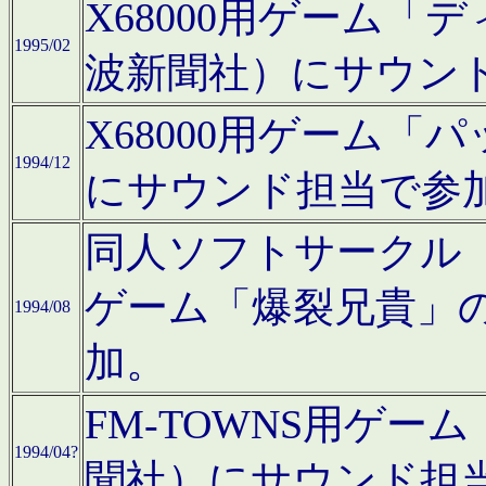
X68000用ゲーム「
1995/02
波新聞社）にサウン
X68000用ゲーム
1994/12
にサウンド担当で参
同人ソフトサークル「CA
ゲーム「爆裂兄貴」
1994/08
加。
FM-TOWNS用ゲ
1994/04?
聞社）にサウンド担