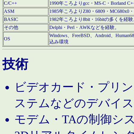
C/C++
1990年ころよりgcc・MS-C・Borland C+
ASM
1985年ころよりZ80・6809・MC680x0・
BASIC
1982年ころより8bit・16bitの多くを
その他
Delphi・Perl・AWKなどを経験。
Windows、FreeBSD、Android、Human
OS
込み環境
技術
ビデオカード・プリンタ
ステムなどのデバイス
モデム・TAの制御シ