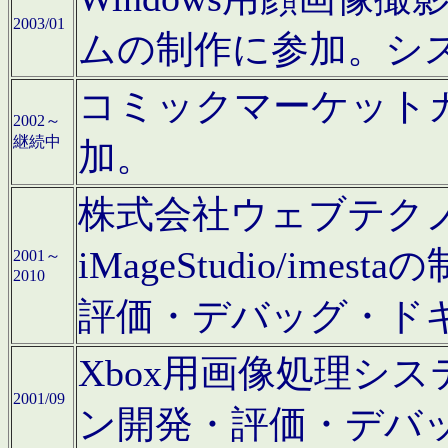
2003/01
ムの制作に参加。シ
コミックマーケット
2002～
継続中
加。
株式会社ウェブテクノロ
iMageStudio/i
2001～
2010
評価・デバッグ・ド
Xbox用画像処理シ
2001/09
ン開発・評価・デバ