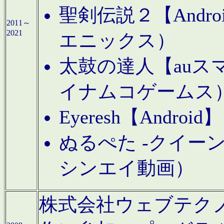
聖剣伝説２【Andr
2011～
2021
エニックス）
太鼓の達人【auス
イナムコゲームス
Eyeresh【And
ぬるぺた -クイーン
シンエイ動画）
株式会社ウェブテクノロジに