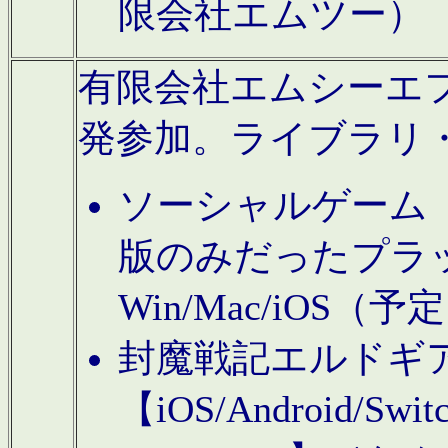
限会社エムツー）
有限会社エムシーエフに
発参加。ライブラリ
ソーシャルゲーム（タ
版のみだったプラ
Win/Mac/iOS（
封魔戦記エルドギ
【iOS/Android/Switc