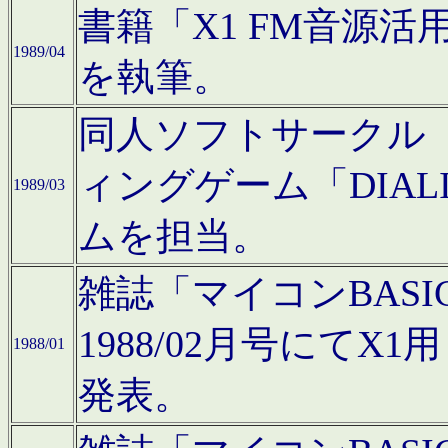
書籍「X1 FM音源
1989/04
を執筆。
同人ソフトサークル「C
ィングゲーム「DIA
1989/03
ムを担当。
雑誌「マイコンBAS
1988/02月号にてX
1988/01
発表。