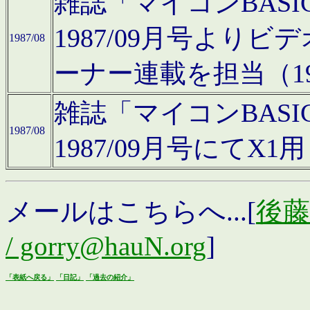
雑誌「マイコンBAS
1987/09月号より
1987/08
ーナー連載を担当（19
雑誌「マイコンBAS
1987/08
1987/09月号にて
メールはこちらへ...[
後藤浩
/ gorry@hauN.org
]
「表紙へ戻る」
「日記」
「過去の紹介」