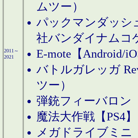
ムツー）
パックマンダッシュ！
社バンダイナムコ
E-mote【Andro
2011～
2021
バトルガレッガ Rev
ツー）
弾銃フィーバロン【
魔法大作戦【PS4
メガドライブミニ