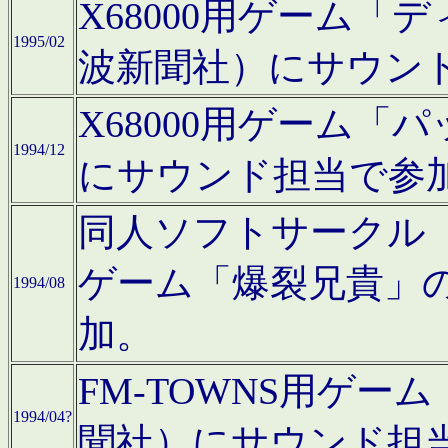
X68000用ゲーム「
1995/02
波新聞社）にサウン
X68000用ゲーム
1994/12
にサウンド担当で参
同人ソフトサークル「CA
ゲーム「爆裂兄貴」
1994/08
加。
FM-TOWNS用ゲ
1994/04?
聞社）にサウンド担