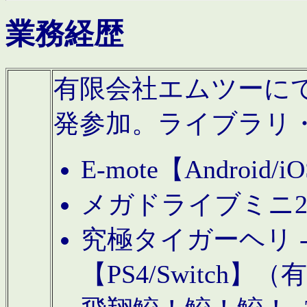
業務経歴
有限会社エムツーにてAn
発参加。ライブラリ
E-mote【Andro
メガドライブミニ
究極タイガーヘリ -TO
【PS4/Switch