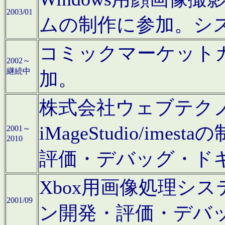
2003/01
ムの制作に参加。シ
コミックマーケット
2002～
継続中
加。
株式会社ウェブテクノロ
iMageStudio/i
2001～
2010
評価・デバッグ・ド
Xbox用画像処理シ
2001/09
ン開発・評価・デバ