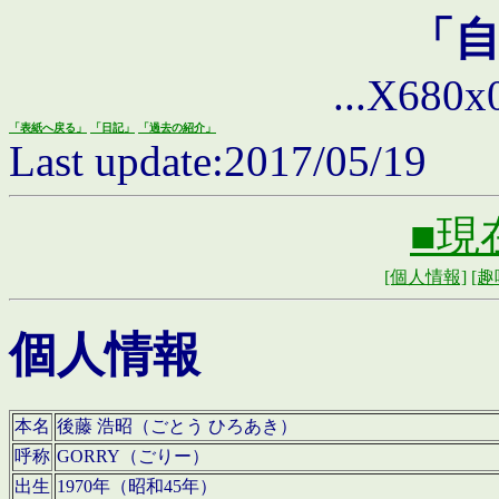
「
...X680x0 
「表紙へ戻る」
「日記」
「過去の紹介」
Last update:2017/05/19
■現
[個人情報]
[趣
個人情報
本名
後藤 浩昭（ごとう ひろあき）
呼称
GORRY（ごりー）
出生
1970年（昭和45年）