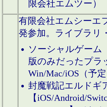
限会社エムツー）
有限会社エムシーエフに
発参加。ライブラリ
ソーシャルゲーム（タ
版のみだったプラ
Win/Mac/iOS（
封魔戦記エルドギ
【iOS/Android/Switc