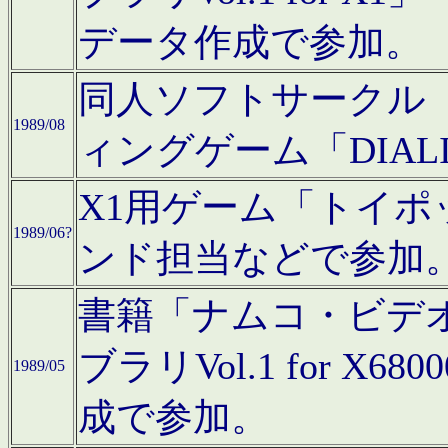
データ作成で参加。
同人ソフトサークル「C
1989/08
ィングゲーム「DIA
X1用ゲーム「トイ
1989/06?
ンド担当などで参加
書籍「ナムコ・ビデ
ブラリVol.1 for 
1989/05
成で参加。