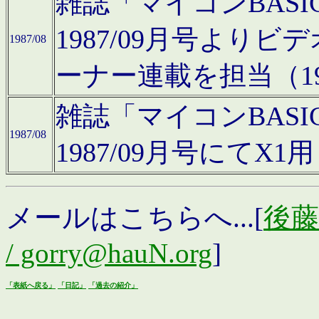
雑誌「マイコンBAS
1987/09月号より
1987/08
ーナー連載を担当（19
雑誌「マイコンBAS
1987/08
1987/09月号にて
メールはこちらへ...[
後藤浩
/ gorry@hauN.org
]
「表紙へ戻る」
「日記」
「過去の紹介」