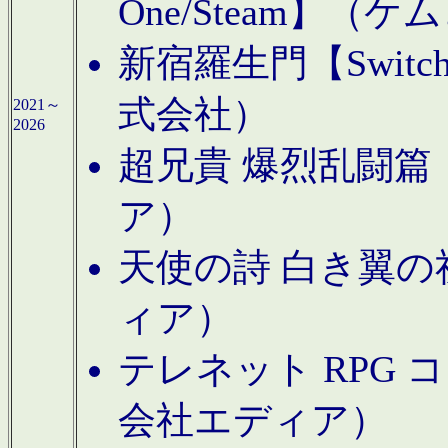
One/Steam】（ケ
新宿羅生門【Swi
式会社）
2021～
2026
超兄貴 爆烈乱闘篇【
ア）
天使の詩 白き翼の祈
ィア）
テレネット RPG 
会社エディア）