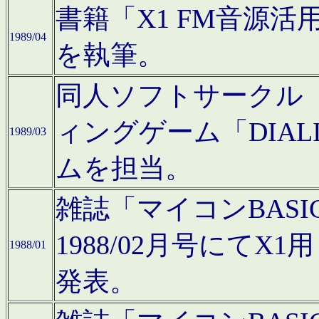
書籍「X1 FM音源
1989/04
を執筆。
同人ソフトサークル「C
ィングゲーム「DIA
1989/03
ムを担当。
雑誌「マイコンBAS
1988/02月号にてX
1988/01
発表。