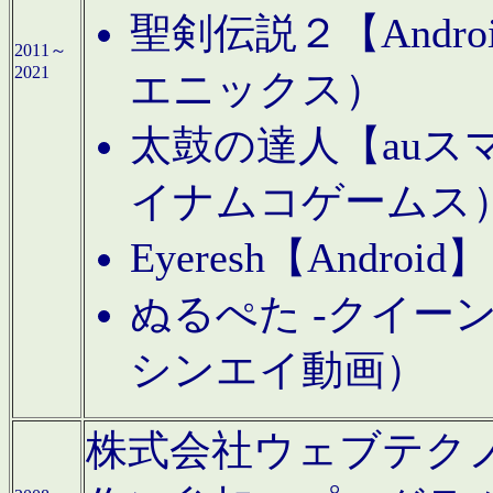
聖剣伝説２【Andr
2011～
2021
エニックス）
太鼓の達人【auス
イナムコゲームス
Eyeresh【And
ぬるぺた -クイーン
シンエイ動画）
株式会社ウェブテクノロジに