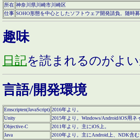
所在
神奈川県川崎市川崎区
仕事
SOHO形態を中心としたソフトウェア開発請負。随時
趣味
日記
を読まれるのがよい
言語/開発環境
Emscripten(JavaScript)
2016年より。
Unity
2015年より。Windows/Android
Objective-C
2011年より。主にiOS上。
Java
2010年より。主にAndroid上、NDK含