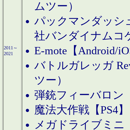
ムツー）
パックマンダッシュ！
社バンダイナムコ
E-mote【Andro
2011～
2021
バトルガレッガ Rev
ツー）
弾銃フィーバロン【
魔法大作戦【PS4
メガドライブミニ