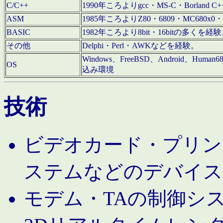
C/C++
1990年ころよりgcc・MS-C・Borland C+
ASM
1985年ころよりZ80・6809・MC680x0・
BASIC
1982年ころより8bit・16bitの多くを
その他
Delphi・Perl・AWKなどを経験。
Windows、FreeBSD、Android、Human
OS
込み環境
技術
ビデオカード・プリンタ
ステムなどのデバイス
モデム・TAの制御シ