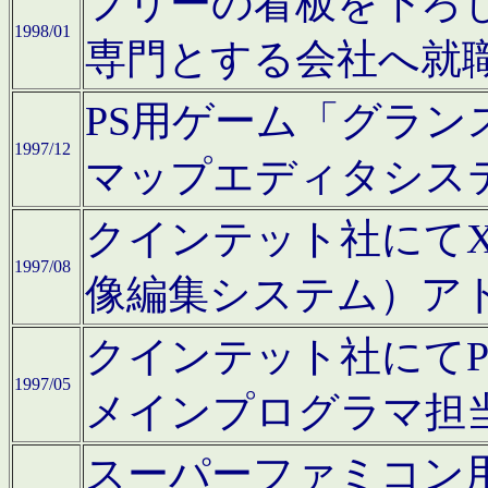
フリーの看板を下ろ
1998/01
専門とする会社へ就
PS用ゲーム「グラン
1997/12
マップエディタシス
クインテット社にてX68
1997/08
像編集システム）ア
クインテット社にて
1997/05
メインプログラマ担
スーパーファミコン