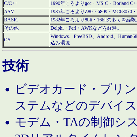
C/C++
1990年ころよりgcc・MS-C・Borland C+
ASM
1985年ころよりZ80・6809・MC680x0・
BASIC
1982年ころより8bit・16bitの多くを
その他
Delphi・Perl・AWKなどを経験。
Windows、FreeBSD、Android、Human
OS
込み環境
技術
ビデオカード・プリンタ
ステムなどのデバイス
モデム・TAの制御シ