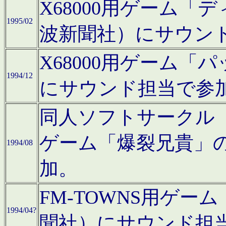
X68000用ゲーム「
1995/02
波新聞社）にサウン
X68000用ゲーム
1994/12
にサウンド担当で参
同人ソフトサークル「CA
ゲーム「爆裂兄貴」
1994/08
加。
FM-TOWNS用ゲ
1994/04?
聞社）にサウンド担