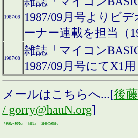
雑誌「マイコンBAS
1987/09月号より
1987/08
ーナー連載を担当（19
雑誌「マイコンBAS
1987/08
1987/09月号にて
メールはこちらへ...[
後藤浩
/ gorry@hauN.org
]
「表紙へ戻る」
「日記」
「過去の紹介」