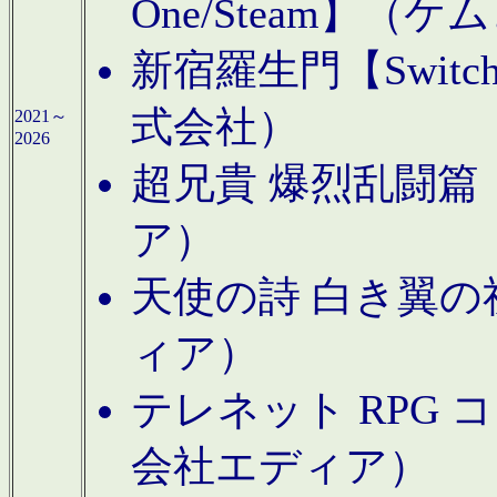
One/Steam】（ケ
新宿羅生門【Swi
式会社）
2021～
2026
超兄貴 爆烈乱闘篇【
ア）
天使の詩 白き翼の祈
ィア）
テレネット RPG 
会社エディア）