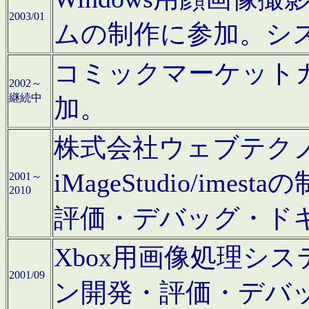
2003/01
ムの制作に参加。シ
コミックマーケット
2002～
継続中
加。
株式会社ウェブテクノロ
iMageStudio/i
2001～
2010
評価・デバッグ・ド
Xbox用画像処理シ
2001/09
ン開発・評価・デバ