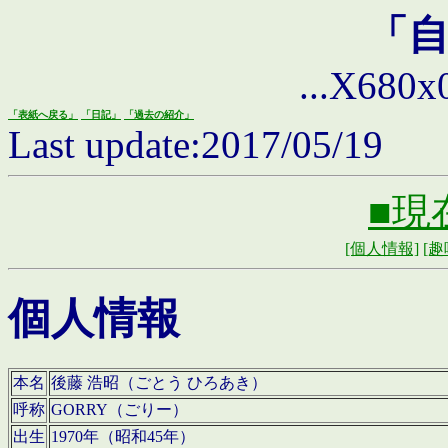
「
...X680x0 
「表紙へ戻る」
「日記」
「過去の紹介」
Last update:2017/05/19
■現
[個人情報]
[趣
個人情報
本名
後藤 浩昭（ごとう ひろあき）
呼称
GORRY（ごりー）
出生
1970年（昭和45年）