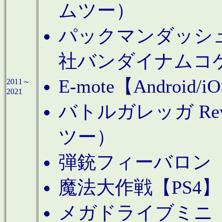
ムツー）
パックマンダッシュ！
社バンダイナムコ
E-mote【Andro
2011～
2021
バトルガレッガ Rev
ツー）
弾銃フィーバロン【
魔法大作戦【PS4
メガドライブミニ