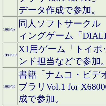
データ作成で参加。
同人ソフトサークル「C
1989/08
ィングゲーム「DIA
X1用ゲーム「トイ
1989/06?
ンド担当などで参加
書籍「ナムコ・ビデ
ブラリVol.1 for 
1989/05
成で参加。