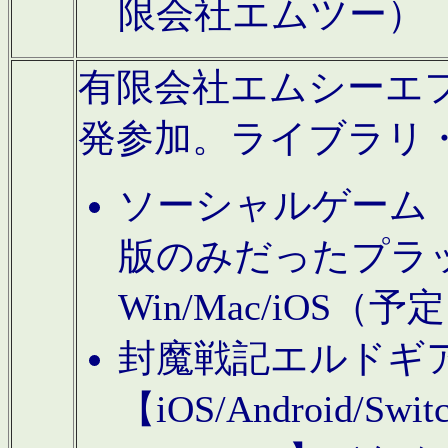
限会社エムツー）
有限会社エムシーエフに
発参加。ライブラリ
ソーシャルゲーム（タ
版のみだったプラ
Win/Mac/iOS（
封魔戦記エルドギ
【iOS/Android/Switc