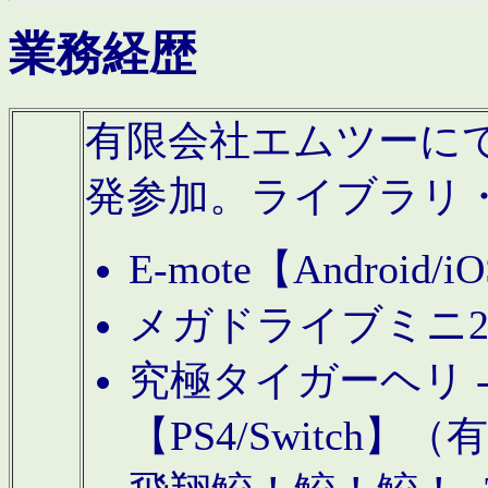
業務経歴
有限会社エムツーにてAn
発参加。ライブラリ
E-mote【Andro
メガドライブミニ
究極タイガーヘリ -TO
【PS4/Switch