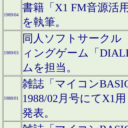
書籍「X1 FM音源
1989/04
を執筆。
同人ソフトサークル「C
ィングゲーム「DIA
1989/03
ムを担当。
雑誌「マイコンBAS
1988/02月号にてX
1988/01
発表。