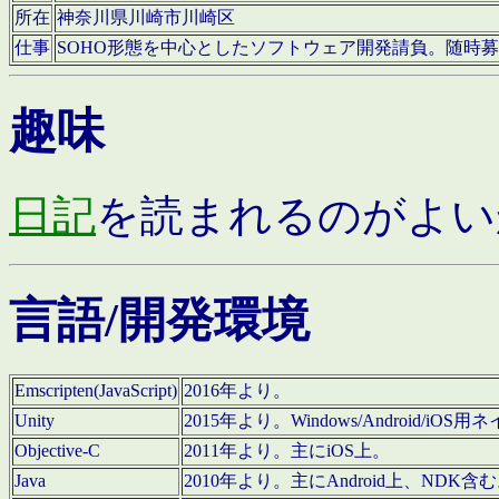
所在
神奈川県川崎市川崎区
仕事
SOHO形態を中心としたソフトウェア開発請負。随時
趣味
日記
を読まれるのがよい
言語/開発環境
Emscripten(JavaScript)
2016年より。
Unity
2015年より。Windows/Android
Objective-C
2011年より。主にiOS上。
Java
2010年より。主にAndroid上、NDK含