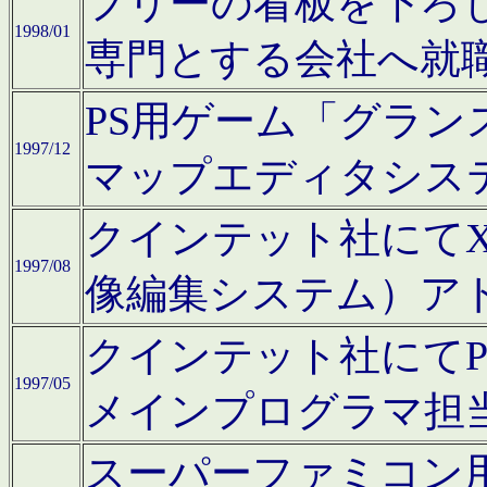
フリーの看板を下ろ
1998/01
専門とする会社へ就
PS用ゲーム「グラン
1997/12
マップエディタシス
クインテット社にてX68
1997/08
像編集システム）ア
クインテット社にて
1997/05
メインプログラマ担
スーパーファミコン