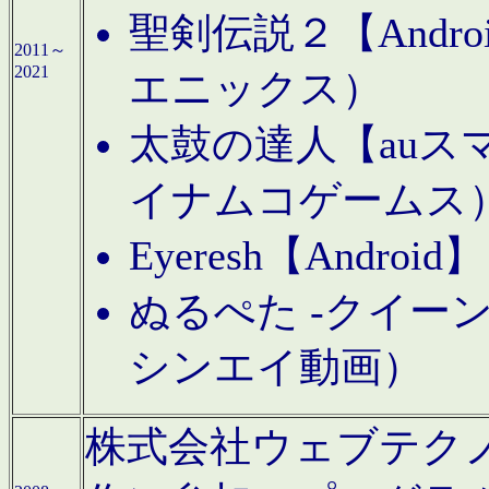
聖剣伝説２【Andr
2011～
2021
エニックス）
太鼓の達人【auス
イナムコゲームス
Eyeresh【And
ぬるぺた -クイーン
シンエイ動画）
株式会社ウェブテクノロジに