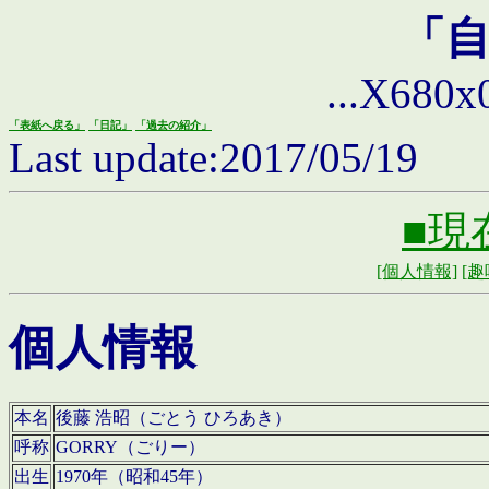
「
...X680x0 
「表紙へ戻る」
「日記」
「過去の紹介」
Last update:2017/05/19
■現
[個人情報]
[趣
個人情報
本名
後藤 浩昭（ごとう ひろあき）
呼称
GORRY（ごりー）
出生
1970年（昭和45年）