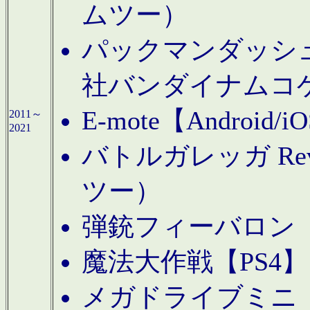
ムツー）
パックマンダッシュ！
社バンダイナムコ
E-mote【Andro
2011～
2021
バトルガレッガ Rev
ツー）
弾銃フィーバロン【
魔法大作戦【PS4
メガドライブミニ