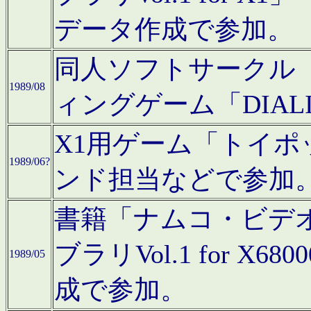
データ作成で参加。
同人ソフトサークル「C
1989/08
ィングゲーム「DIA
X1用ゲーム「トイ
1989/06?
ンド担当などで参加
書籍「ナムコ・ビデ
ブラリVol.1 for 
1989/05
成で参加。