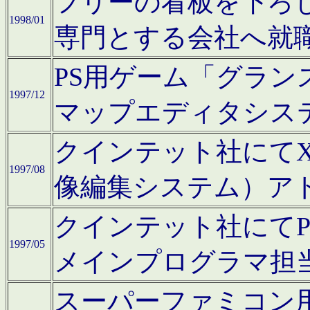
フリーの看板を下ろ
1998/01
専門とする会社へ就
PS用ゲーム「グラン
1997/12
マップエディタシス
クインテット社にてX68
1997/08
像編集システム）ア
クインテット社にて
1997/05
メインプログラマ担
スーパーファミコン