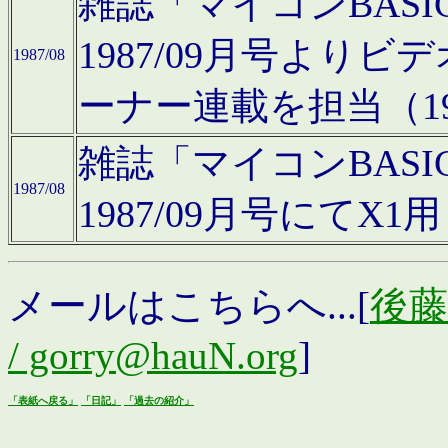
雑誌「マイコンBAS
1987/09月号より
1987/08
ーナー連載を担当（19
雑誌「マイコンBAS
1987/08
1987/09月号にて
メールはこちらへ...[
後藤浩
/ gorry@hauN.org
]
「表紙へ戻る」
「日記」
「過去の紹介」