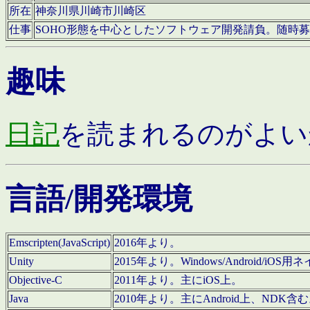
所在
神奈川県川崎市川崎区
仕事
SOHO形態を中心としたソフトウェア開発請負。随時
趣味
日記
を読まれるのがよい
言語/開発環境
Emscripten(JavaScript)
2016年より。
Unity
2015年より。Windows/Android
Objective-C
2011年より。主にiOS上。
Java
2010年より。主にAndroid上、NDK含