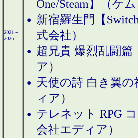
One/Steam】（ケ
新宿羅生門【Swi
式会社）
2021～
2026
超兄貴 爆烈乱闘篇【
ア）
天使の詩 白き翼の祈
ィア）
テレネット RPG 
会社エディア）