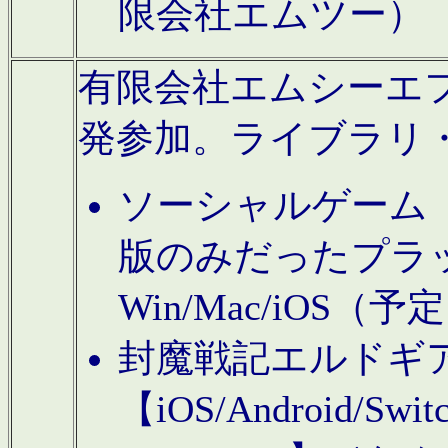
限会社エムツー）
有限会社エムシーエフに
発参加。ライブラリ
ソーシャルゲーム（タ
版のみだったプラ
Win/Mac/iOS（
封魔戦記エルドギ
【iOS/Android/Switc