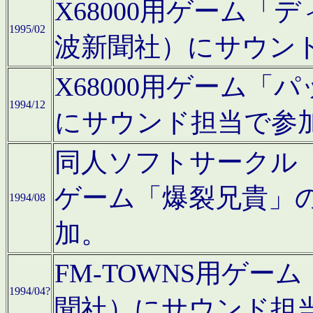
X68000用ゲーム「
1995/02
波新聞社）にサウン
X68000用ゲーム
1994/12
にサウンド担当で参
同人ソフトサークル「CA
ゲーム「爆裂兄貴」
1994/08
加。
FM-TOWNS用ゲ
1994/04?
聞社）にサウンド担