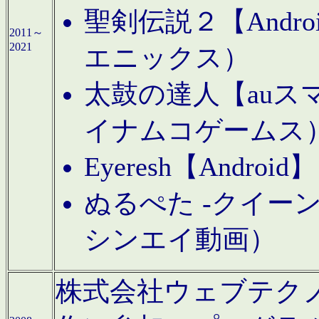
聖剣伝説２【Andr
2011～
2021
エニックス）
太鼓の達人【auス
イナムコゲームス
Eyeresh【And
ぬるぺた -クイーン
シンエイ動画）
株式会社ウェブテクノロジに