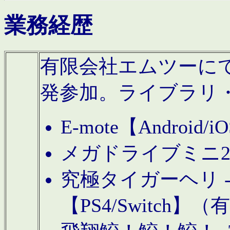
業務経歴
有限会社エムツーにてAn
発参加。ライブラリ
E-mote【Andro
メガドライブミニ
究極タイガーヘリ -TO
【PS4/Switch