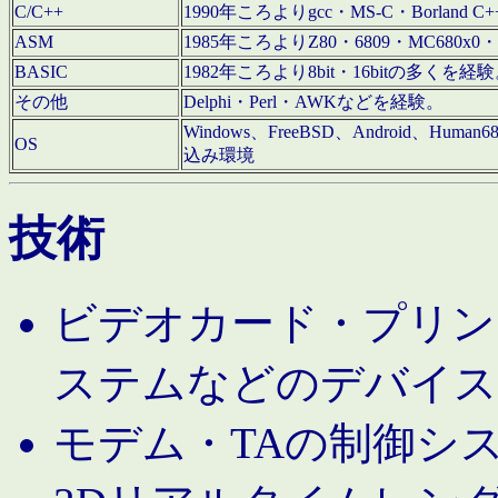
C/C++
1990年ころよりgcc・MS-C・Borland C+
ASM
1985年ころよりZ80・6809・MC680x0・
BASIC
1982年ころより8bit・16bitの多くを
その他
Delphi・Perl・AWKなどを経験。
Windows、FreeBSD、Android、Human
OS
込み環境
技術
ビデオカード・プリンタ
ステムなどのデバイス
モデム・TAの制御シ