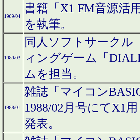
書籍「X1 FM音源
1989/04
を執筆。
同人ソフトサークル「C
ィングゲーム「DIA
1989/03
ムを担当。
雑誌「マイコンBAS
1988/02月号にてX
1988/01
発表。