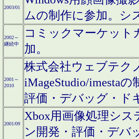
2003/01
ムの制作に参加。シ
コミックマーケット
2002～
継続中
加。
株式会社ウェブテクノロ
iMageStudio/i
2001～
2010
評価・デバッグ・ド
Xbox用画像処理シ
2001/09
ン開発・評価・デバ