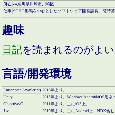
所在
神奈川県川崎市川崎区
仕事
SOHO形態を中心としたソフトウェア開発請負。随時
趣味
日記
を読まれるのがよい
言語/開発環境
Emscripten(JavaScript)
2016年より。
Unity
2015年より。Windows/Android
Objective-C
2011年より。主にiOS上。
Java
2010年より。主にAndroid上、NDK含