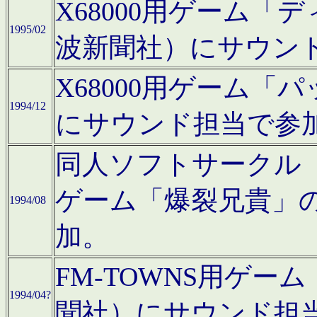
X68000用ゲーム「
1995/02
波新聞社）にサウン
X68000用ゲーム
1994/12
にサウンド担当で参
同人ソフトサークル「CA
ゲーム「爆裂兄貴」
1994/08
加。
FM-TOWNS用ゲ
1994/04?
聞社）にサウンド担