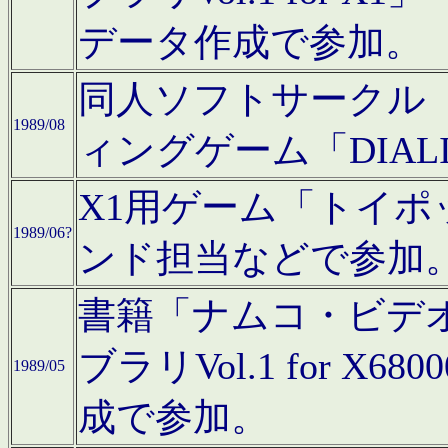
データ作成で参加。
同人ソフトサークル「C
1989/08
ィングゲーム「DIA
X1用ゲーム「トイ
1989/06?
ンド担当などで参加
書籍「ナムコ・ビデ
ブラリVol.1 for 
1989/05
成で参加。