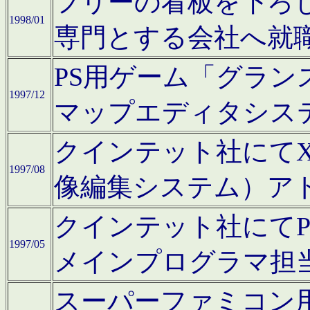
フリーの看板を下ろ
1998/01
専門とする会社へ就
PS用ゲーム「グラン
1997/12
マップエディタシス
クインテット社にてX68
1997/08
像編集システム）ア
クインテット社にて
1997/05
メインプログラマ担
スーパーファミコン