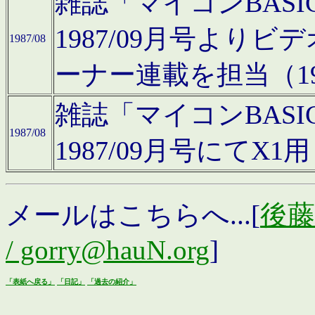
雑誌「マイコンBAS
1987/09月号より
1987/08
ーナー連載を担当（19
雑誌「マイコンBAS
1987/08
1987/09月号にて
メールはこちらへ...[
後藤浩
/ gorry@hauN.org
]
「表紙へ戻る」
「日記」
「過去の紹介」