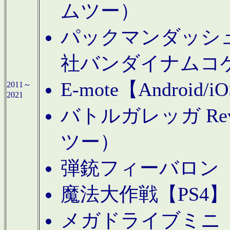
ムツー）
パックマンダッシュ！
社バンダイナムコ
E-mote【Andro
2011～
2021
バトルガレッガ Rev
ツー）
弾銃フィーバロン【
魔法大作戦【PS4
メガドライブミニ