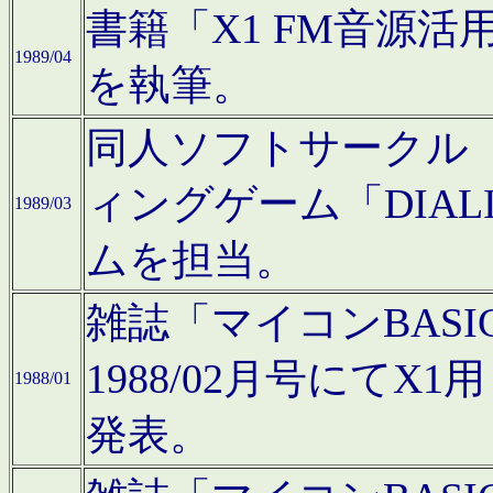
書籍「X1 FM音源
1989/04
を執筆。
同人ソフトサークル「C
ィングゲーム「DIA
1989/03
ムを担当。
雑誌「マイコンBAS
1988/02月号にてX
1988/01
発表。