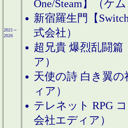
One/Steam】（ケ
新宿羅生門【Swi
式会社）
2021～
2026
超兄貴 爆烈乱闘篇【
ア）
天使の詩 白き翼の祈
ィア）
テレネット RPG 
会社エディア）