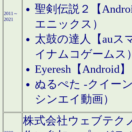
聖剣伝説２【Andr
2011～
2021
エニックス）
太鼓の達人【auス
イナムコゲームス
Eyeresh【And
ぬるぺた -クイーン
シンエイ動画）
株式会社ウェブテクノロジに