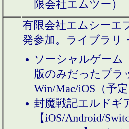
限会社エムツー）
有限会社エムシーエフに
発参加。ライブラリ
ソーシャルゲーム（タ
版のみだったプラ
Win/Mac/iOS（
封魔戦記エルドギ
【iOS/Android/Switc