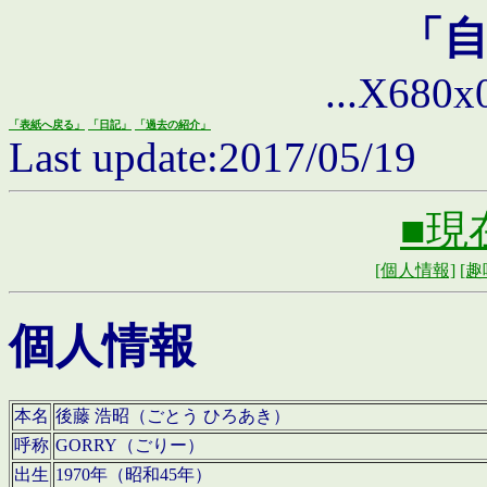
「
...X680x0 
「表紙へ戻る」
「日記」
「過去の紹介」
Last update:2017/05/19
■現
[個人情報]
[趣
個人情報
本名
後藤 浩昭（ごとう ひろあき）
呼称
GORRY（ごりー）
出生
1970年（昭和45年）