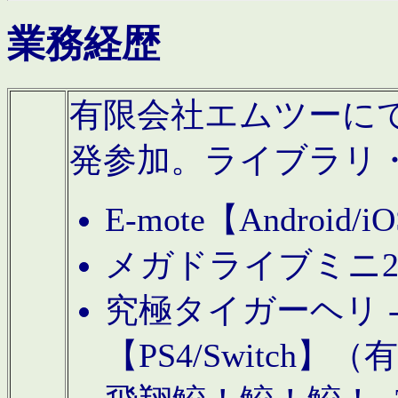
業務経歴
有限会社エムツーにてAn
発参加。ライブラリ
E-mote【Andro
メガドライブミニ
究極タイガーヘリ -TO
【PS4/Switch