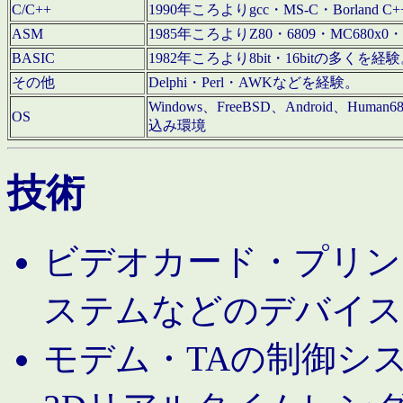
C/C++
1990年ころよりgcc・MS-C・Borland C+
ASM
1985年ころよりZ80・6809・MC680x0・
BASIC
1982年ころより8bit・16bitの多くを
その他
Delphi・Perl・AWKなどを経験。
Windows、FreeBSD、Android、Human
OS
込み環境
技術
ビデオカード・プリンタ
ステムなどのデバイス
モデム・TAの制御シ