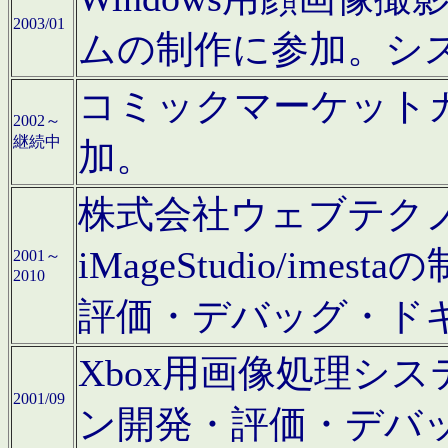
2003/01
ムの制作に参加。シ
コミックマーケット
2002～
継続中
加。
株式会社ウェブテクノロ
iMageStudio/i
2001～
2010
評価・デバッグ・ド
Xbox用画像処理シ
2001/09
ン開発・評価・デバ