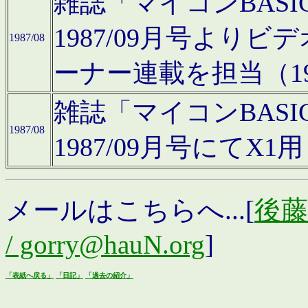
雑誌「マイコンBAS
1987/09月号より
1987/08
ーナー連載を担当（19
雑誌「マイコンBAS
1987/08
1987/09月号にて
メールはこちらへ...[
後藤浩
/ gorry@hauN.org
]
「表紙へ戻る」
「日記」
「過去の紹介」