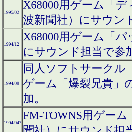
X68000用ゲーム「
1995/02
波新聞社）にサウン
X68000用ゲーム
1994/12
にサウンド担当で参
同人ソフトサークル「CA
ゲーム「爆裂兄貴」
1994/08
加。
FM-TOWNS用ゲ
1994/04?
聞社）にサウンド担