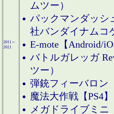
ムツー）
パックマンダッシュ！
社バンダイナムコ
E-mote【Andro
2011～
2021
バトルガレッガ Rev
ツー）
弾銃フィーバロン【
魔法大作戦【PS4
メガドライブミニ