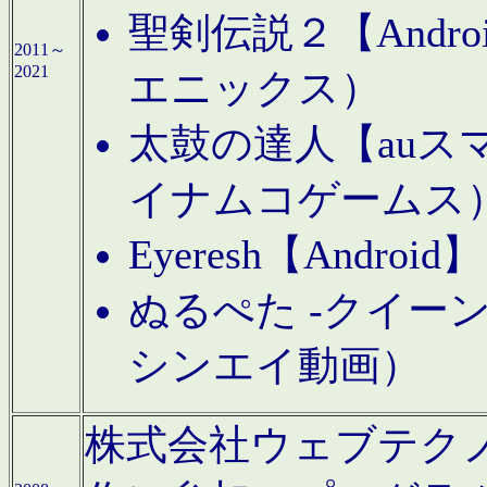
聖剣伝説２【Andr
2011～
2021
エニックス）
太鼓の達人【auス
イナムコゲームス
Eyeresh【And
ぬるぺた -クイーン
シンエイ動画）
株式会社ウェブテクノロジに