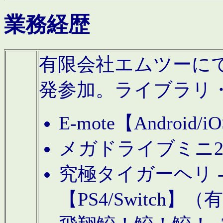
業務経歴
有限会社エムツーにてAn
発参加。ライブラリ
E-mote【Andro
メガドライブミニ
究極タイガーヘリ -TO
【PS4/Switch