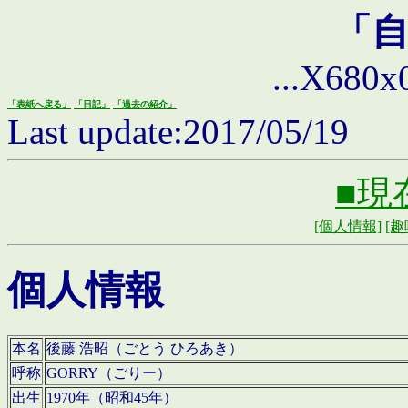
「
...X680x0 
「表紙へ戻る」
「日記」
「過去の紹介」
Last update:2017/05/19
■現
[個人情報]
[趣
個人情報
本名
後藤 浩昭（ごとう ひろあき）
呼称
GORRY（ごりー）
出生
1970年（昭和45年）