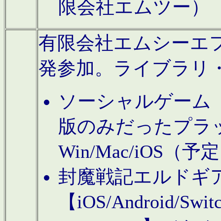
限会社エムツー）
有限会社エムシーエフに
発参加。ライブラリ
ソーシャルゲーム（タ
版のみだったプラ
Win/Mac/iOS（
封魔戦記エルドギ
【iOS/Android/Switc