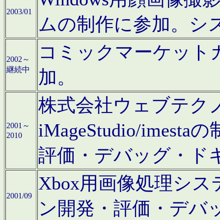
2003/01
ムの制作に参加。シ
コミックマーケット
2002～
継続中
加。
株式会社ウェブテクノロ
iMageStudio/i
2001～
2010
評価・デバッグ・ド
Xbox用画像処理シ
2001/09
ン開発・評価・デバ