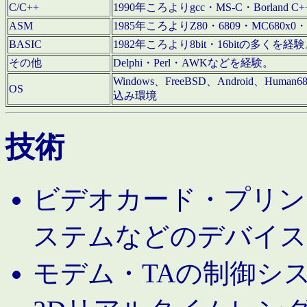
C/C++
1990年ころよりgcc・MS-C・Borland C+
ASM
1985年ころよりZ80・6809・MC680x0・
BASIC
1982年ころより8bit・16bitの多くを
その他
Delphi・Perl・AWKなどを経験。
Windows、FreeBSD、Android、Human
OS
込み環境
技術
ビデオカード・プリンタ
ステムなどのデバイス
モデム・TAの制御シ