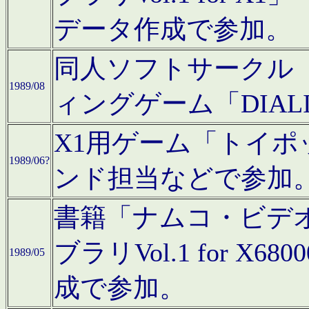
データ作成で参加。
同人ソフトサークル「C
1989/08
ィングゲーム「DIA
X1用ゲーム「トイ
1989/06?
ンド担当などで参加
書籍「ナムコ・ビデ
ブラリVol.1 for 
1989/05
成で参加。