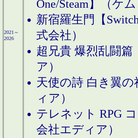
One/Steam】（ケ
新宿羅生門【Swi
式会社）
2021～
2026
超兄貴 爆烈乱闘篇【
ア）
天使の詩 白き翼の祈
ィア）
テレネット RPG 
会社エディア）