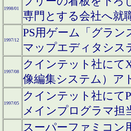
フリーの看板を下ろ
1998/01
専門とする会社へ就
PS用ゲーム「グラン
1997/12
マップエディタシス
クインテット社にてX68
1997/08
像編集システム）ア
クインテット社にて
1997/05
メインプログラマ担
スーパーファミコン