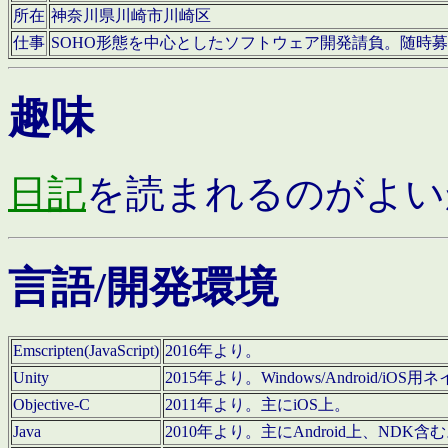
所在
神奈川県川崎市川崎区
仕事
SOHO形態を中心としたソフトウェア開発請負。随時
趣味
日記
を読まれるのがよい
言語/開発環境
Emscripten(JavaScript)
2016年より。
Unity
2015年より。Windows/Android
Objective-C
2011年より。主にiOS上。
Java
2010年より。主にAndroid上、NDK含