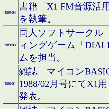
書籍「X1 FM音源
1989/04
を執筆。
同人ソフトサークル「C
ィングゲーム「DIA
1989/03
ムを担当。
雑誌「マイコンBAS
1988/02月号にてX
1988/01
発表。