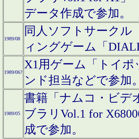
データ作成で参加。
同人ソフトサークル「C
1989/08
ィングゲーム「DIA
X1用ゲーム「トイ
1989/06?
ンド担当などで参加
書籍「ナムコ・ビデ
ブラリVol.1 for 
1989/05
成で参加。