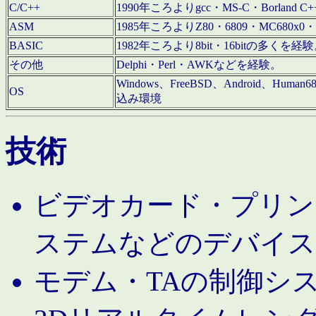
C/C++
1990年ころよりgcc・MS-C・Borland C+
ASM
1985年ころよりZ80・6809・MC680x0・
BASIC
1982年ころより8bit・16bitの多くを
その他
Delphi・Perl・AWKなどを経験。
Windows、FreeBSD、Android、Human
OS
込み環境
技術
ビデオカード・プリンタ
ステムなどのデバイス
モデム・TAの制御シ