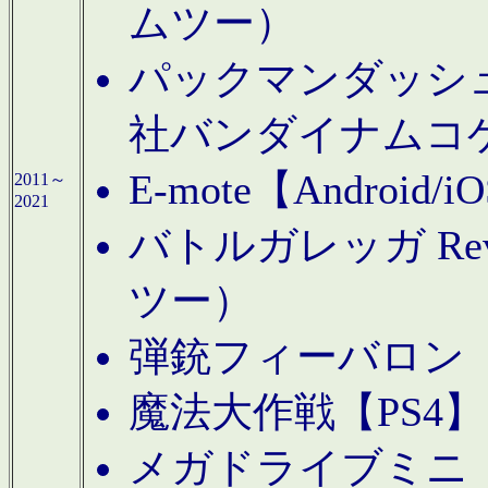
ムツー）
パックマンダッシュ！
社バンダイナムコ
E-mote【Andro
2011～
2021
バトルガレッガ Rev
ツー）
弾銃フィーバロン【
魔法大作戦【PS4
メガドライブミニ