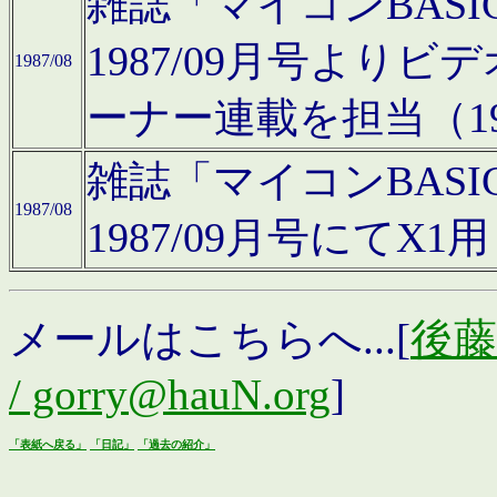
雑誌「マイコンBAS
1987/09月号より
1987/08
ーナー連載を担当（19
雑誌「マイコンBAS
1987/08
1987/09月号にて
メールはこちらへ...[
後藤浩
/ gorry@hauN.org
]
「表紙へ戻る」
「日記」
「過去の紹介」