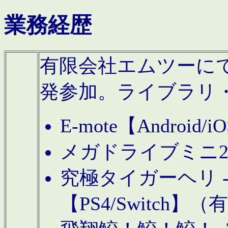
業務経歴
有限会社エムツーにてAn
発参加。ライブラリ
E-mote【Andro
メガドライブミニ
究極タイガーヘリ -TO
【PS4/Switch