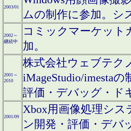
2003/01
ムの制作に参加。シ
コミックマーケット
2002～
継続中
加。
株式会社ウェブテクノロ
iMageStudio/i
2001～
2010
評価・デバッグ・ド
Xbox用画像処理シ
2001/09
ン開発・評価・デバ