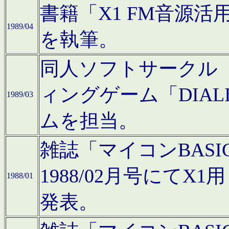
書籍「X1 FM音源
1989/04
を執筆。
同人ソフトサークル「C
ィングゲーム「DIA
1989/03
ムを担当。
雑誌「マイコンBAS
1988/02月号にてX
1988/01
発表。