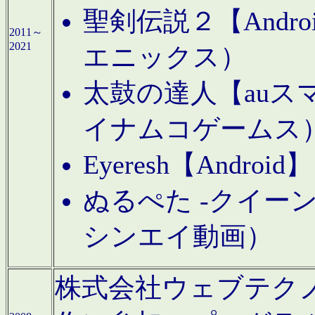
聖剣伝説２【Andr
2011～
2021
エニックス）
太鼓の達人【auス
イナムコゲームス
Eyeresh【And
ぬるぺた -クイーン
シンエイ動画）
株式会社ウェブテクノロジに