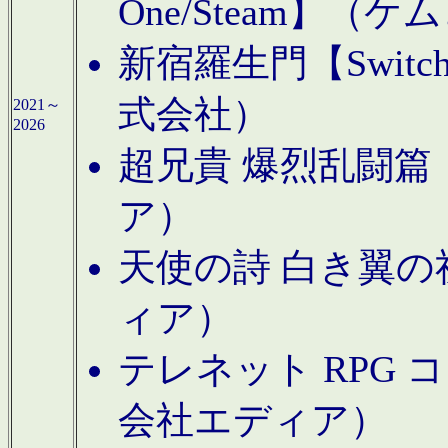
One/Steam】（ケ
新宿羅生門【Swi
式会社）
2021～
2026
超兄貴 爆烈乱闘篇【
ア）
天使の詩 白き翼の祈
ィア）
テレネット RPG 
会社エディア）