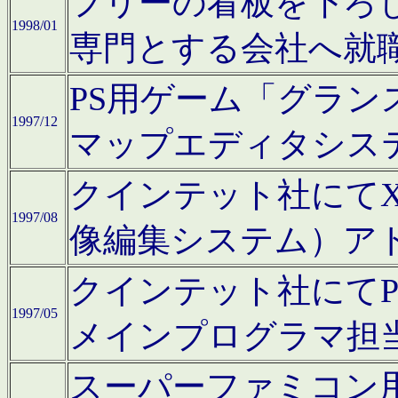
フリーの看板を下ろ
1998/01
専門とする会社へ就
PS用ゲーム「グラン
1997/12
マップエディタシス
クインテット社にてX68
1997/08
像編集システム）ア
クインテット社にて
1997/05
メインプログラマ担
スーパーファミコン