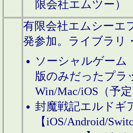
限会社エムツー）
有限会社エムシーエフに
発参加。ライブラリ
ソーシャルゲーム（タ
版のみだったプラ
Win/Mac/iOS（
封魔戦記エルドギ
【iOS/Android/Switc