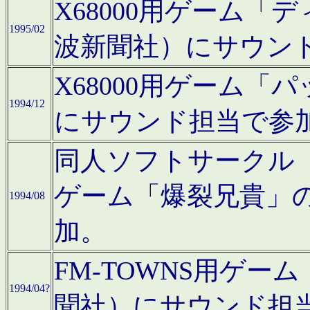
X68000用ゲーム「
1995/02
波新聞社）にサウン
X68000用ゲーム
1994/12
にサウンド担当で参
同人ソフトサークル「CA
ゲーム「爆裂兄貴」
1994/08
加。
FM-TOWNS用ゲ
1994/04?
聞社）にサウンド担