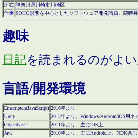
所在
神奈川県川崎市川崎区
仕事
SOHO形態を中心としたソフトウェア開発請負。随時
趣味
日記
を読まれるのがよい
言語/開発環境
Emscripten(JavaScript)
2016年より。
Unity
2015年より。Windows/Android
Objective-C
2011年より。主にiOS上。
Java
2010年より。主にAndroid上、NDK含