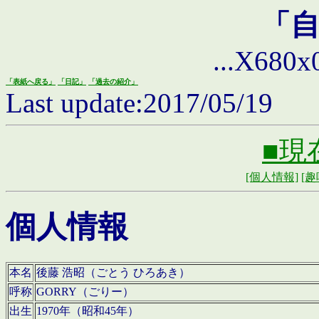
「
...X680x0 
「表紙へ戻る」
「日記」
「過去の紹介」
Last update:2017/05/19
■現
[個人情報]
[趣
個人情報
本名
後藤 浩昭（ごとう ひろあき）
呼称
GORRY（ごりー）
出生
1970年（昭和45年）