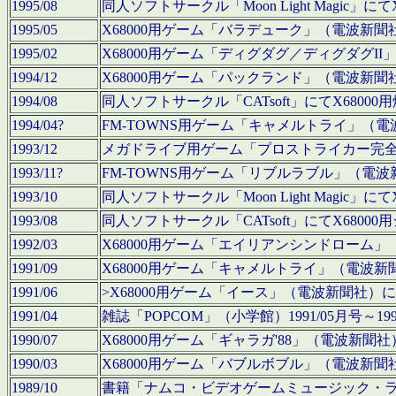
1995/08
同人ソフトサークル「Moon Light Magi
1995/05
X68000用ゲーム「バラデューク」（電波新
1995/02
X68000用ゲーム「ディグダグ／ディグダグI
1994/12
X68000用ゲーム「パックランド」（電波新
1994/08
同人ソフトサークル「CATsoft」にてX68
1994/04?
FM-TOWNS用ゲーム「キャメルトライ」（
1993/12
メガドライブ用ゲーム「プロストライカー完
1993/11?
FM-TOWNS用ゲーム「リブルラブル」（電
1993/10
同人ソフトサークル「Moon Light Magi
1993/08
同人ソフトサークル「CATsoft」にてX68
1992/03
X68000用ゲーム「エイリアンシンドローム
1991/09
X68000用ゲーム「キャメルトライ」（電波
1991/06
>X68000用ゲーム「イース」（電波新聞社
1991/04
雑誌「POPCOM」（小学館）1991/05月
1990/07
X68000用ゲーム「ギャラガ'88」（電波新
1990/03
X68000用ゲーム「バブルボブル」（電波新
1989/10
書籍「ナムコ・ビデオゲームミュージック・ライブ