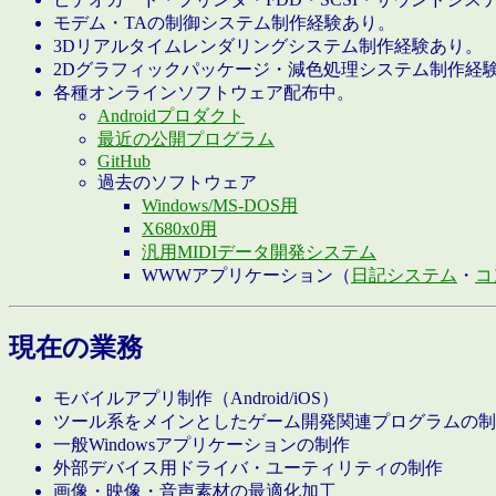
モデム・TAの制御システム制作経験あり。
3Dリアルタイムレンダリングシステム制作経験あり。
2Dグラフィックパッケージ・減色処理システム制作経
各種オンラインソフトウェア配布中。
Androidプロダクト
最近の公開プログラム
GitHub
過去のソフトウェア
Windows/MS-DOS用
X680x0用
汎用MIDIデータ開発システム
WWWアプリケーション（
日記システム
・
コ
現在の業務
モバイルアプリ制作（Android/iOS）
ツール系をメインとしたゲーム開発関連プログラムの制
一般Windowsアプリケーションの制作
外部デバイス用ドライバ・ユーティリティの制作
画像・映像・音声素材の最適化加工