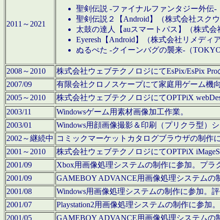
聖剣伝説 -ファイナルファンタジー外伝-
聖剣伝説２【Android】（株式会社ス
2011～2021
太鼓の達人【auスマートパス】（株式
Eyeresh【Android】（株式会社リメディ
ぬるぺた -クイーンバグの襲来-（TOKY
2008～2010
株式会社ウェブテクノロジにてEsPix/EsPi
2007/09
有限会社クロノスケープにて家庭用ゲーム機
2005～2010
株式会社ウェブテクノロジにてOPTPiX webD
2003/11
Windowsゲーム用素材画像加工作業。
2003/01
Windows用顔画像撮影＆印刷（プリクラ型
2002～継続中
コミックマーケットカタログブラウザの制作
2001～2010
株式会社ウェブテクノロジにてOPTPiX iMag
2001/09
Xbox用画像処理システムの制作に参加。プ
2001/09
GAMEBOY ADVANCE用画像処理シス
2001/08
Windows用画像処理システムの制作に参加
2001/07
Playstation2用画像処理システムの制作
2001/05
GAMEBOY ADVANCE用画像処理シス