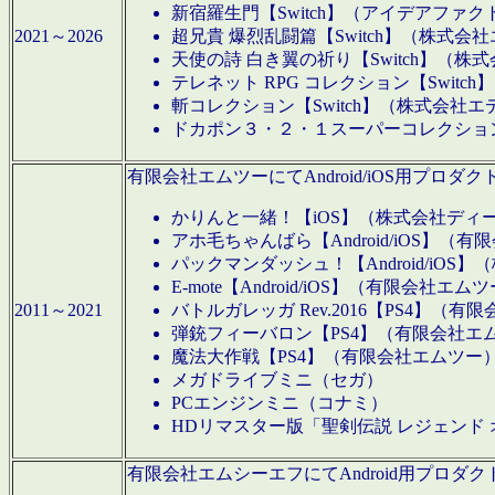
新宿羅生門【Switch】（アイデアファ
2021～2026
超兄貴 爆烈乱闘篇【Switch】（株式会
天使の詩 白き翼の祈り【Switch】（株
テレネット RPG コレクション【Switc
斬コレクション【Switch】（株式会社エ
ドカポン３・２・１スーパーコレクション！
有限会社エムツーにてAndroid/iOS用プ
かりんと一緒！【iOS】（株式会社ディ
アホ毛ちゃんばら【Android/iOS】（
パックマンダッシュ！【Android/iO
E-mote【Android/iOS】（有限会社エム
2011～2021
バトルガレッガ Rev.2016【PS4】（
弾銃フィーバロン【PS4】（有限会社エ
魔法大作戦【PS4】（有限会社エムツー
メガドライブミニ（セガ）
PCエンジンミニ（コナミ）
HDリマスター版「聖剣伝説 レジェンド
有限会社エムシーエフにてAndroid用プロ