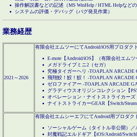
操作解説書などの記述（MS WinHelp / HTML Help
システムの評価・デバッグ（バグ発見作業）
業務経歴
有限会社エムツーにてAndroid/iOS用プ
E-mote【Android/iOS】（有限会社エム
メガドライブミニ2（セガ）
究極タイガーヘリ -TOAPLAN ARCADE 
2021～2026
飛翔鮫！鮫！鮫！ -TOAPLAN ARCADE 
ゼロファイアー -TOAPLAN ARCADE G
グラディウスオリジンコレクション【PS5/Switch
オペレーション・ナイトストライカーズ【Swi
ナイトストライカーGEAR【Switch/St
有限会社エムシーエフにてAndroid用プロ
ソーシャルゲーム（タイトル非公開）／And
封魔戦記エルドギア【iOS/Android/SwitchPS5