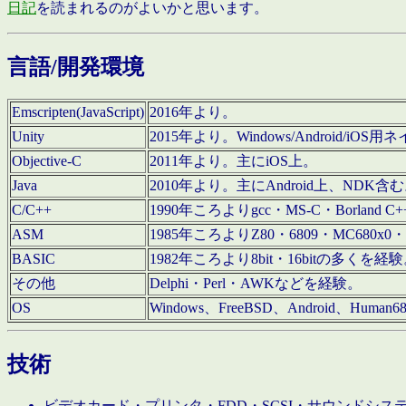
日記
を読まれるのがよいかと思います。
言語/開発環境
Emscripten(JavaScript)
2016年より。
Unity
2015年より。Windows/Android
Objective-C
2011年より。主にiOS上。
Java
2010年より。主にAndroid上、NDK含
C/C++
1990年ころよりgcc・MS-C・Borland C+
ASM
1985年ころよりZ80・6809・MC680x0・
BASIC
1982年ころより8bit・16bitの多くを
その他
Delphi・Perl・AWKなどを経験。
OS
Windows、FreeBSD、Android、Human
技術
ビデオカード・プリンタ・FDD・SCSI・サウンドシ