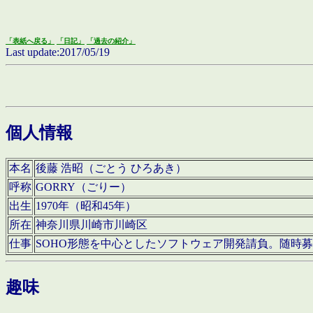
「表紙へ戻る」
「日記」
「過去の紹介」
Last update:2017/05/19
個人情報
本名
後藤 浩昭（ごとう ひろあき）
呼称
GORRY（ごりー）
出生
1970年（昭和45年）
所在
神奈川県川崎市川崎区
仕事
SOHO形態を中心としたソフトウェア開発請負。随時
趣味