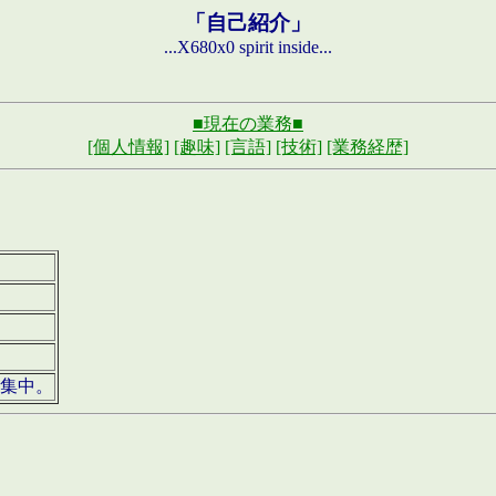
「自己紹介」
...X680x0 spirit inside...
■現在の業務■
[個人情報]
[趣味]
[言語]
[技術]
[業務経歴]
募集中。