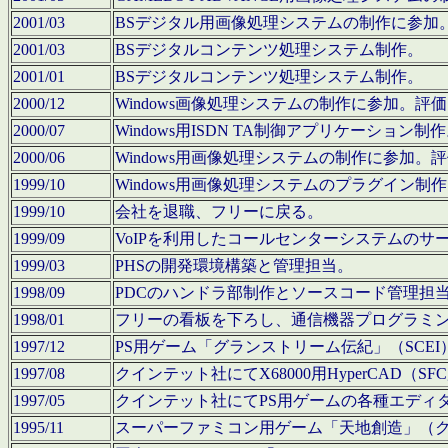
2001/03
BSデジタル用画像処理システムの制作に参加
2001/03
BSデジタルコンテンツ処理システム制作。
2001/01
BSデジタルコンテンツ処理システム制作。
2000/12
Windows画像処理システムの制作に参加。
2000/07
Windows用ISDN TA制御アプリケーション制
2000/06
Windows用画像処理システムの制作に参加
1999/10
Windows用画像処理システムのプラグイン制
1999/10
会社を退職、フリーに戻る。
1999/09
VoIPを利用したコールセンターシステムのサ
1999/03
PHSの開発環境構築と管理担当。
1998/09
PDCのハンドラ部制作とソースコード管理担
1998/01
フリーの看板を下ろし、通信機器プログラミ
1997/12
PS用ゲーム「グランストリーム伝紀」（SCE
1997/08
クインテット社にてX68000用HyperCAD
1997/05
クインテット社にてPS用ゲームの各種エディ
1995/11
スーパーファミコン用ゲーム「天地創造」（