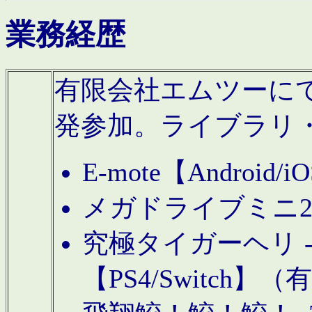
業務経歴
有限会社エムツーにてAn
発参加。ライブラリ
E-mote【Andro
メガドライブミニ
究極タイガーヘリ -TO
【PS4/Switch