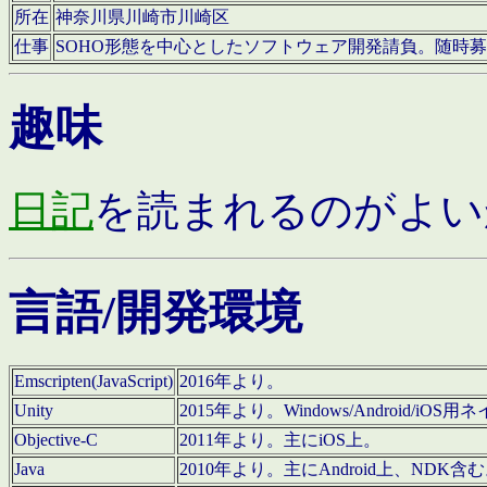
所在
神奈川県川崎市川崎区
仕事
SOHO形態を中心としたソフトウェア開発請負。随時
趣味
日記
を読まれるのがよい
言語/開発環境
Emscripten(JavaScript)
2016年より。
Unity
2015年より。Windows/Android
Objective-C
2011年より。主にiOS上。
Java
2010年より。主にAndroid上、NDK含