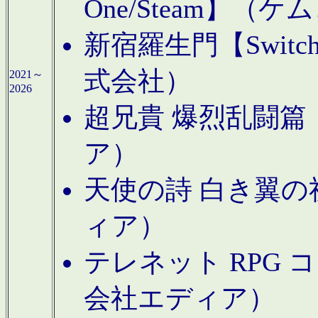
One/Steam】（ケ
新宿羅生門【Swi
式会社）
2021～
2026
超兄貴 爆烈乱闘篇【
ア）
天使の詩 白き翼の祈
ィア）
テレネット RPG 
会社エディア）