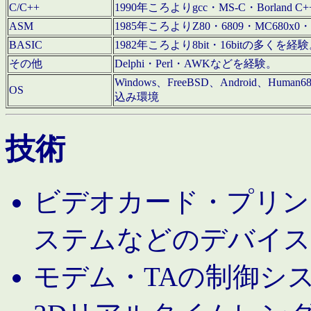
C/C++
1990年ころよりgcc・MS-C・Borland C+
ASM
1985年ころよりZ80・6809・MC680x0・
BASIC
1982年ころより8bit・16bitの多くを
その他
Delphi・Perl・AWKなどを経験。
Windows、FreeBSD、Android、Human
OS
込み環境
技術
ビデオカード・プリンタ
ステムなどのデバイス
モデム・TAの制御シ