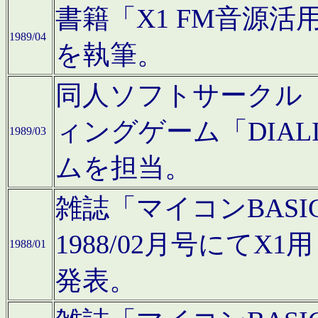
書籍「X1 FM音源
1989/04
を執筆。
同人ソフトサークル「C
ィングゲーム「DIA
1989/03
ムを担当。
雑誌「マイコンBAS
1988/02月号にてX
1988/01
発表。