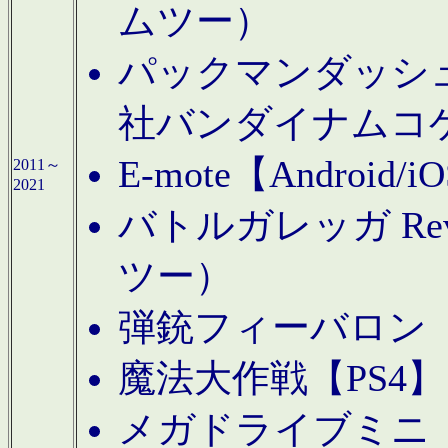
ムツー）
パックマンダッシュ！
社バンダイナムコ
E-mote【Andro
2011～
2021
バトルガレッガ Rev
ツー）
弾銃フィーバロン【
魔法大作戦【PS4
メガドライブミニ