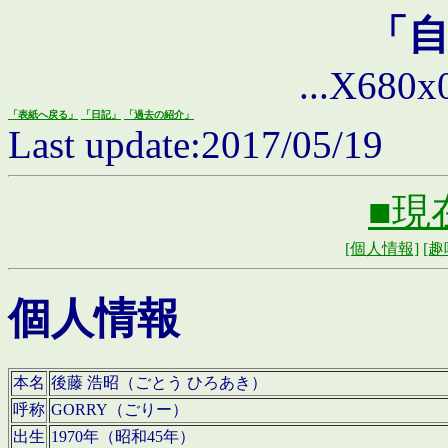
「
...X680x0 
「表紙へ戻る」
「日記」
「過去の紹介」
Last update:2017/05/19
■現
[個人情報]
[趣
個人情報
本名
後藤 浩昭（ごとう ひろあき）
呼称
GORRY（ごりー）
出生
1970年（昭和45年）