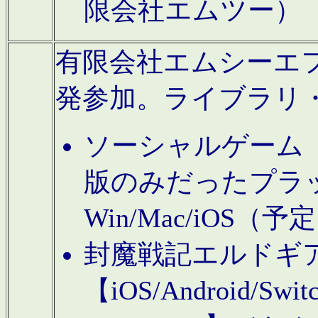
限会社エムツー）
有限会社エムシーエフに
発参加。ライブラリ
ソーシャルゲーム（タ
版のみだったプラ
Win/Mac/iOS（
封魔戦記エルドギ
【iOS/Android/Switc