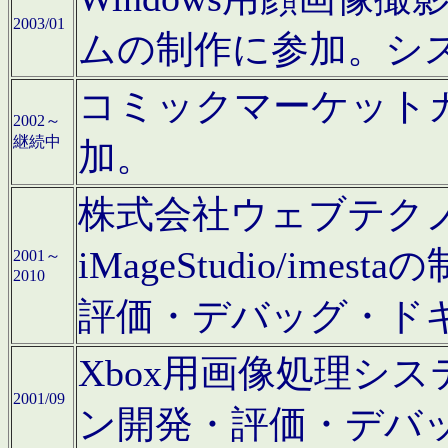
2003/01
ムの制作に参加。シ
コミックマーケット
2002～
継続中
加。
株式会社ウェブテクノロ
iMageStudio/i
2001～
2010
評価・デバッグ・ド
Xbox用画像処理シ
2001/09
ン開発・評価・デバ