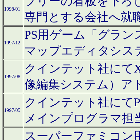
フリーの看板を下ろ
1998/01
専門とする会社へ就
PS用ゲーム「グラン
1997/12
マップエディタシス
クインテット社にてX68
1997/08
像編集システム）ア
クインテット社にて
1997/05
メインプログラマ担
スーパーファミコン