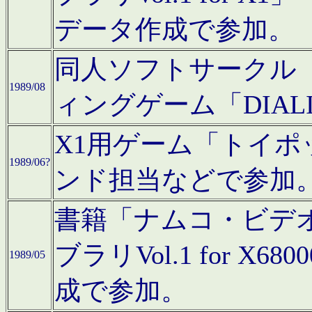
データ作成で参加。
同人ソフトサークル「C
1989/08
ィングゲーム「DIA
X1用ゲーム「トイ
1989/06?
ンド担当などで参加
書籍「ナムコ・ビデ
ブラリVol.1 for 
1989/05
成で参加。