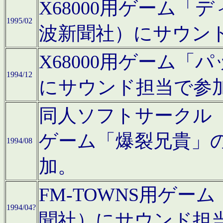
X68000用ゲーム「
1995/02
波新聞社）にサウン
X68000用ゲーム
1994/12
にサウンド担当で参
同人ソフトサークル「CA
ゲーム「爆裂兄貴」
1994/08
加。
FM-TOWNS用ゲ
1994/04?
聞社）にサウンド担