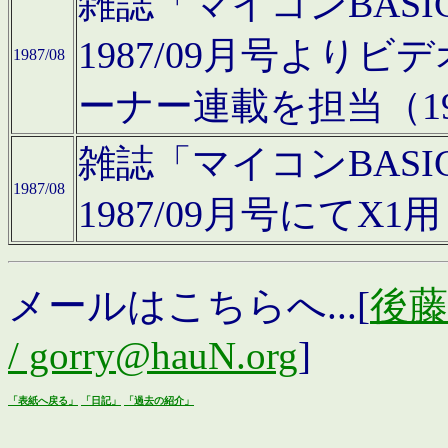
雑誌「マイコンBAS
1987/09月号より
1987/08
ーナー連載を担当（19
雑誌「マイコンBAS
1987/08
1987/09月号にて
メールはこちらへ...[
後藤浩
/ gorry@hauN.org
]
「表紙へ戻る」
「日記」
「過去の紹介」