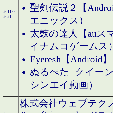
聖剣伝説２【Andr
2011～
2021
エニックス）
太鼓の達人【auス
イナムコゲームス
Eyeresh【And
ぬるぺた -クイーン
シンエイ動画）
株式会社ウェブテクノロジに