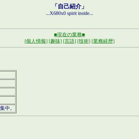
「自己紹介」
...X680x0 spirit inside...
■現在の業務■
[個人情報]
[趣味]
[言語]
[技術]
[業務経歴]
募集中。