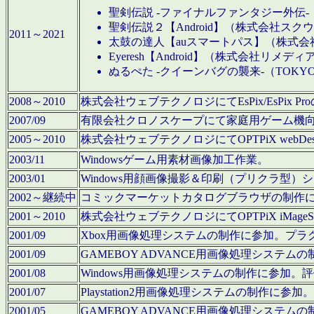
聖剣伝説 -ファイナルファンタジー外伝-
聖剣伝説２【Android】（株式会社ス
2011～2021
太鼓の達人【auスマートパス】（株式
Eyeresh【Android】（株式会社リメディ
ぬるぺた -クイーンバグの襲来-（TOKY
2008～2010
株式会社ウェブテクノロジにてEsPix/EsPi
2007/09
有限会社クロノスケープにて家庭用ゲーム機
2005～2010
株式会社ウェブテクノロジにてOPTPiX webD
2003/11
Windowsゲーム用素材画像加工作業。
2003/01
Windows用顔画像撮影＆印刷（プリクラ型
2002～継続中
コミックマーケットカタログブラウザの制作
2001～2010
株式会社ウェブテクノロジにてOPTPiX iMag
2001/09
Xbox用画像処理システムの制作に参加。プ
2001/09
GAMEBOY ADVANCE用画像処理シス
2001/08
Windows用画像処理システムの制作に参加
2001/07
Playstation2用画像処理システムの制作
2001/05
GAMEBOY ADVANCE用画像処理シス