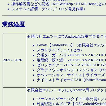
操作解説書などの記述（MS WinHelp / HTML Help
システムの評価・デバッグ（バグ発見作業）
業務経歴
有限会社エムツーにてAndroid/iOS用プ
E-mote【Android/iOS】（有限会社エム
メガドライブミニ2（セガ）
究極タイガーヘリ -TOAPLAN ARCADE 
2021～2026
飛翔鮫！鮫！鮫！ -TOAPLAN ARCADE 
ゼロファイアー -TOAPLAN ARCADE G
グラディウスオリジンコレクション【PS5/Switch
オペレーション・ナイトストライカーズ【Swi
ナイトストライカーGEAR【Switch/St
有限会社エムシーエフにてAndroid用プロ
ソーシャルゲーム（タイトル非公開）／And
封魔戦記エルドギア【iOS/Android/SwitchPS5