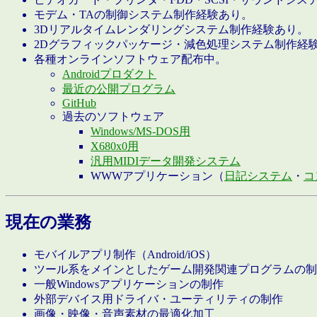
モデム・TAの制御システム制作経験あり。
3Dリアルタイムレンダリングシステム制作経験あり。
2Dグラフィックパッケージ・減色処理システム制作経
各種オンラインソフトウェア配布中。
Androidプロダクト
最近の公開プログラム
GitHub
過去のソフトウェア
Windows/MS-DOS用
X680x0用
汎用MIDIデータ開発システム
WWWアプリケーション（
日記システム
・
コ
現在の業務
モバイルアプリ制作（Android/iOS）
ツール系をメインとしたゲーム開発関連プログラムの制
一般Windowsアプリケーションの制作
外部デバイス用ドライバ・ユーティリティの制作
画像・映像・音声素材の最適化加工