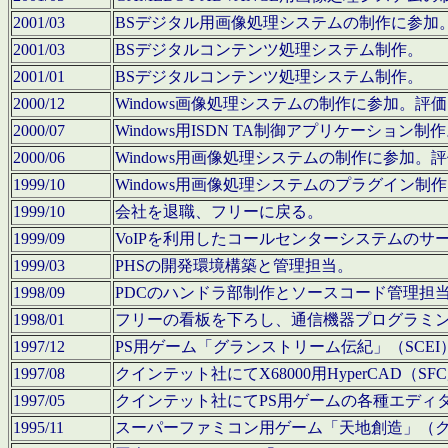
2001/03
BSデジタル用画像処理システムの制作に参加
2001/03
BSデジタルコンテンツ処理システム制作。
2001/01
BSデジタルコンテンツ処理システム制作。
2000/12
Windows画像処理システムの制作に参加。
2000/07
Windows用ISDN TA制御アプリケーション制
2000/06
Windows用画像処理システムの制作に参加
1999/10
Windows用画像処理システムのプラグイン制
1999/10
会社を退職、フリーに戻る。
1999/09
VoIPを利用したコールセンターシステムのサ
1999/03
PHSの開発環境構築と管理担当。
1998/09
PDCのハンドラ部制作とソースコード管理担
1998/01
フリーの看板を下ろし、通信機器プログラミ
1997/12
PS用ゲーム「グランストリーム伝紀」（SCE
1997/08
クインテット社にてX68000用HyperCAD
1997/05
クインテット社にてPS用ゲームの各種エディ
1995/11
スーパーファミコン用ゲーム「天地創造」（