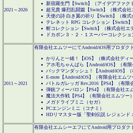
新宿羅生門【Switch】（アイデアファ
2021～2026
超兄貴 爆烈乱闘篇【Switch】（株式会
天使の詩 白き翼の祈り【Switch】（株
テレネット RPG コレクション【Switc
斬コレクション【Switch】（株式会社エ
ドカポン３・２・１スーパーコレクション！
有限会社エムツーにてAndroid/iOS用プ
かりんと一緒！【iOS】（株式会社ディ
アホ毛ちゃんばら【Android/iOS】（
パックマンダッシュ！【Android/iO
E-mote【Android/iOS】（有限会社エム
2011～2021
バトルガレッガ Rev.2016【PS4】（
弾銃フィーバロン【PS4】（有限会社エ
魔法大作戦【PS4】（有限会社エムツー
メガドライブミニ（セガ）
PCエンジンミニ（コナミ）
HDリマスター版「聖剣伝説 レジェンド
有限会社エムシーエフにてAndroid用プロ