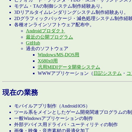
モデム・TAの制御システム制作経験あり。
3Dリアルタイムレンダリングシステム制作経験あり。
2Dグラフィックパッケージ・減色処理システム制作経
各種オンラインソフトウェア配布中。
Androidプロダクト
最近の公開プログラム
GitHub
過去のソフトウェア
Windows/MS-DOS用
X680x0用
汎用MIDIデータ開発システム
WWWアプリケーション（
日記システム
・
コ
現在の業務
モバイルアプリ制作（Android/iOS）
ツール系をメインとしたゲーム開発関連プログラムの制
一般Windowsアプリケーションの制作
外部デバイス用ドライバ・ユーティリティの制作
画像・映像・音声素材の最適化加工