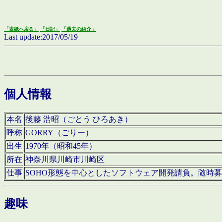
「表紙へ戻る」
「日記」
「過去の紹介」
Last update:2017/05/19
個人情報
本名
後藤 浩昭（ごとう ひろあき）
呼称
GORRY（ごりー）
出生
1970年（昭和45年）
所在
神奈川県川崎市川崎区
仕事
SOHO形態を中心としたソフトウェア開発請負。随時
趣味