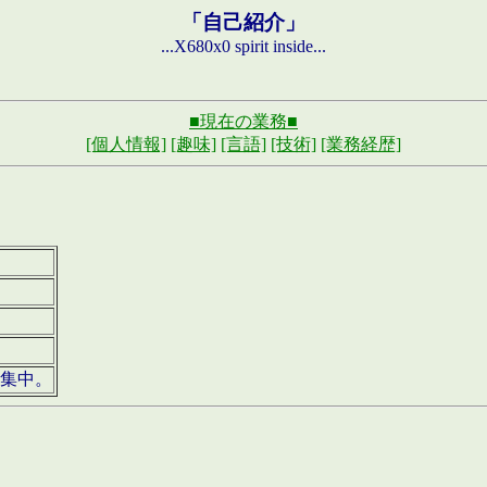
「自己紹介」
...X680x0 spirit inside...
■現在の業務■
[個人情報]
[趣味]
[言語]
[技術]
[業務経歴]
募集中。