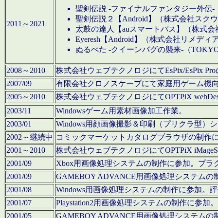
聖剣伝説 -ファイナルファンタジー外伝-
聖剣伝説２【Android】（株式会社ス
2011～2021
太鼓の達人【auスマートパス】（株式
Eyeresh【Android】（株式会社リメディ
ぬるぺた -クイーンバグの襲来-（TOKY
2008～2010
株式会社ウェブテクノロジにてEsPix/EsPi
2007/09
有限会社クロノスケープにて家庭用ゲーム機
2005～2010
株式会社ウェブテクノロジにてOPTPiX webD
2003/11
Windowsゲーム用素材画像加工作業。
2003/01
Windows用顔画像撮影＆印刷（プリクラ型
2002～継続中
コミックマーケットカタログブラウザの制作
2001～2010
株式会社ウェブテクノロジにてOPTPiX iMag
2001/09
Xbox用画像処理システムの制作に参加。プ
2001/09
GAMEBOY ADVANCE用画像処理シス
2001/08
Windows用画像処理システムの制作に参加
2001/07
Playstation2用画像処理システムの制作
2001/05
GAMEBOY ADVANCE用画像処理シス