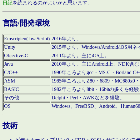
日記
を読まれるのがよいかと思います。
言語/開発環境
Emscripten(JavaScript)
2016年より。
Unity
2015年より。Windows/Android
Objective-C
2011年より。主にiOS上。
Java
2010年より。主にAndroid上、NDK含
C/C++
1990年ころよりgcc・MS-C・Borland C+
ASM
1985年ころよりZ80・6809・MC680x0・
BASIC
1982年ころより8bit・16bitの多くを
その他
Delphi・Perl・AWKなどを経験。
OS
Windows、FreeBSD、Android、Human
技術
ビデオカード・プリンタ・FDD・SCSI・サウンドシ