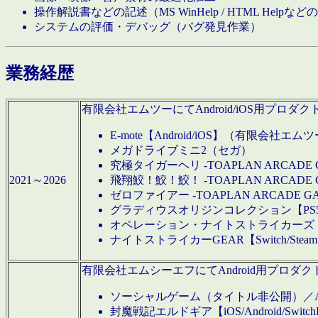
操作解説書などの記述（MS WinHelp / HTML Help
システムの評価・デバッグ（バグ発見作業）
業務経歴
有限会社エムツーにてAndroid/iOS用プ
E-mote【Android/iOS】（有限会社エム
メガドライブミニ2（セガ）
究極タイガーヘリ -TOAPLAN ARCADE 
2021～2026
飛翔鮫！鮫！鮫！ -TOAPLAN ARCADE 
ゼロファイアー -TOAPLAN ARCADE G
グラディウスオリジンコレクション【PS5/Switch
オペレーション・ナイトストライカーズ【Swi
ナイトストライカーGEAR【Switch/St
有限会社エムシーエフにてAndroid用プロ
ソーシャルゲーム（タイトル非公開）／And
封魔戦記エルドギア【iOS/Android/SwitchPS5