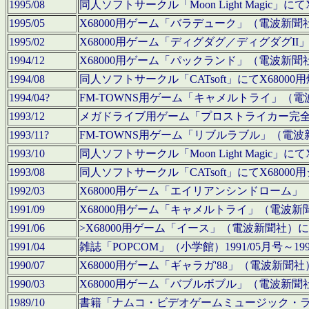
1995/08
同人ソフトサークル「Moon Light Magi
1995/05
X68000用ゲーム「バラデューク」（電波新
1995/02
X68000用ゲーム「ディグダグ／ディグダグI
1994/12
X68000用ゲーム「パックランド」（電波新
1994/08
同人ソフトサークル「CATsoft」にてX68
1994/04?
FM-TOWNS用ゲーム「キャメルトライ」（
1993/12
メガドライブ用ゲーム「プロストライカー完
1993/11?
FM-TOWNS用ゲーム「リブルラブル」（電
1993/10
同人ソフトサークル「Moon Light Magi
1993/08
同人ソフトサークル「CATsoft」にてX68
1992/03
X68000用ゲーム「エイリアンシンドローム
1991/09
X68000用ゲーム「キャメルトライ」（電波
1991/06
>X68000用ゲーム「イース」（電波新聞社
1991/04
雑誌「POPCOM」（小学館）1991/05月
1990/07
X68000用ゲーム「ギャラガ'88」（電波新
1990/03
X68000用ゲーム「バブルボブル」（電波新
1989/10
書籍「ナムコ・ビデオゲームミュージック・ライブ