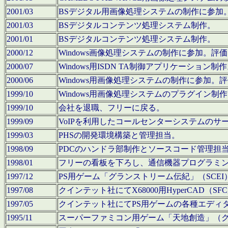
2001/03
BSデジタル用画像処理システムの制作に参加
2001/03
BSデジタルコンテンツ処理システム制作。
2001/01
BSデジタルコンテンツ処理システム制作。
2000/12
Windows画像処理システムの制作に参加。
2000/07
Windows用ISDN TA制御アプリケーション制
2000/06
Windows用画像処理システムの制作に参加
1999/10
Windows用画像処理システムのプラグイン制
1999/10
会社を退職、フリーに戻る。
1999/09
VoIPを利用したコールセンターシステムのサ
1999/03
PHSの開発環境構築と管理担当。
1998/09
PDCのハンドラ部制作とソースコード管理担
1998/01
フリーの看板を下ろし、通信機器プログラミ
1997/12
PS用ゲーム「グランストリーム伝紀」（SCE
1997/08
クインテット社にてX68000用HyperCAD
1997/05
クインテット社にてPS用ゲームの各種エディ
1995/11
スーパーファミコン用ゲーム「天地創造」（