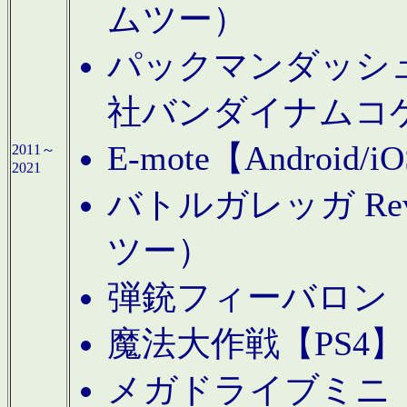
ムツー）
パックマンダッシュ！
社バンダイナムコ
E-mote【Andro
2011～
2021
バトルガレッガ Rev
ツー）
弾銃フィーバロン【
魔法大作戦【PS4
メガドライブミニ