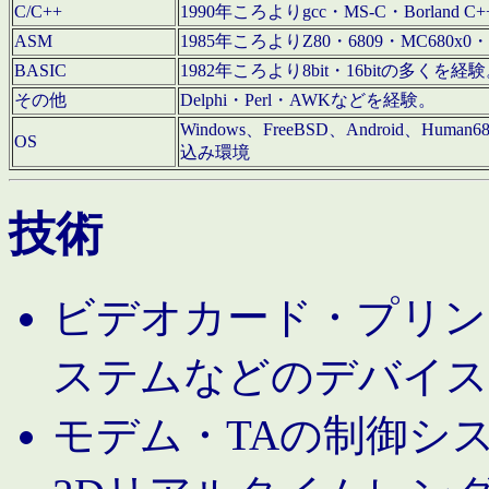
C/C++
1990年ころよりgcc・MS-C・Borland C+
ASM
1985年ころよりZ80・6809・MC680x0・
BASIC
1982年ころより8bit・16bitの多くを
その他
Delphi・Perl・AWKなどを経験。
Windows、FreeBSD、Android、Human
OS
込み環境
技術
ビデオカード・プリンタ
ステムなどのデバイス
モデム・TAの制御シ