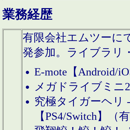
業務経歴
有限会社エムツーにてAn
発参加。ライブラリ
E-mote【Andro
メガドライブミニ
究極タイガーヘリ -TO
【PS4/Switch