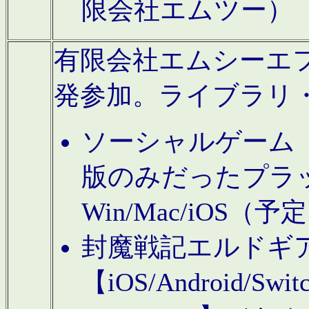
限会社エムツー）
有限会社エムシーエフに
発参加。ライブラリ
ソーシャルゲーム（タ
版のみだったプラ
Win/Mac/iOS（
封魔戦記エルドギ
【iOS/Android/Switc