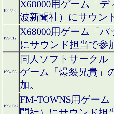
X68000用ゲーム「
1995/02
波新聞社）にサウン
X68000用ゲーム
1994/12
にサウンド担当で参
同人ソフトサークル「CA
ゲーム「爆裂兄貴」
1994/08
加。
FM-TOWNS用ゲ
1994/04?
聞社）にサウンド担