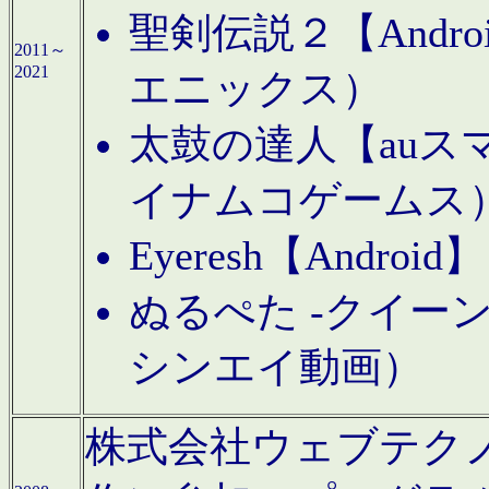
聖剣伝説２【Andr
2011～
2021
エニックス）
太鼓の達人【auス
イナムコゲームス
Eyeresh【And
ぬるぺた -クイーン
シンエイ動画）
株式会社ウェブテクノロジに