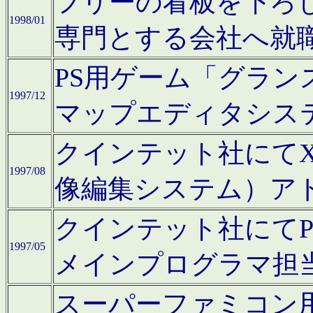
フリーの看板を下ろ
1998/01
専門とする会社へ就
PS用ゲーム「グラン
1997/12
マップエディタシス
クインテット社にてX68
1997/08
像編集システム）ア
クインテット社にて
1997/05
メインプログラマ担
スーパーファミコン