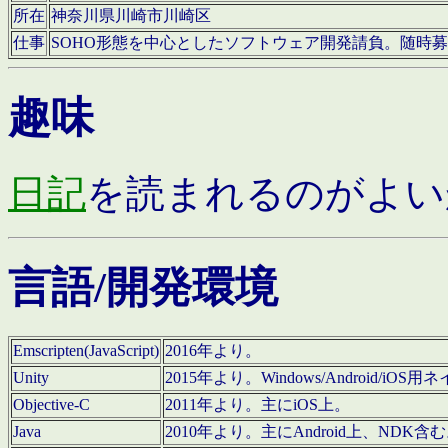
所在
神奈川県川崎市川崎区
仕事
SOHO形態を中心としたソフトウェア開発請負。随時
趣味
日記
を読まれるのがよい
言語/開発環境
Emscripten(JavaScript)
2016年より。
Unity
2015年より。Windows/Android
Objective-C
2011年より。主にiOS上。
Java
2010年より。主にAndroid上、NDK含