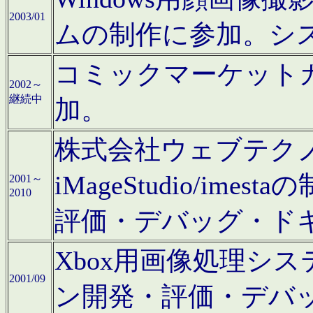
2003/01
ムの制作に参加。シ
コミックマーケット
2002～
継続中
加。
株式会社ウェブテクノロ
iMageStudio/i
2001～
2010
評価・デバッグ・ド
Xbox用画像処理シ
2001/09
ン開発・評価・デバ