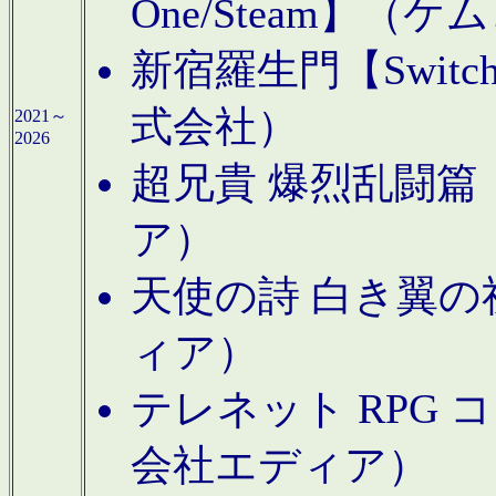
One/Steam】（ケ
新宿羅生門【Swi
式会社）
2021～
2026
超兄貴 爆烈乱闘篇【
ア）
天使の詩 白き翼の祈
ィア）
テレネット RPG 
会社エディア）