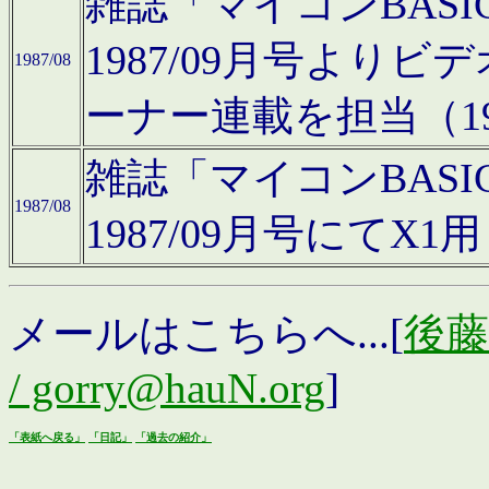
雑誌「マイコンBAS
1987/09月号より
1987/08
ーナー連載を担当（19
雑誌「マイコンBAS
1987/08
1987/09月号にて
メールはこちらへ...[
後藤浩
/ gorry@hauN.org
]
「表紙へ戻る」
「日記」
「過去の紹介」