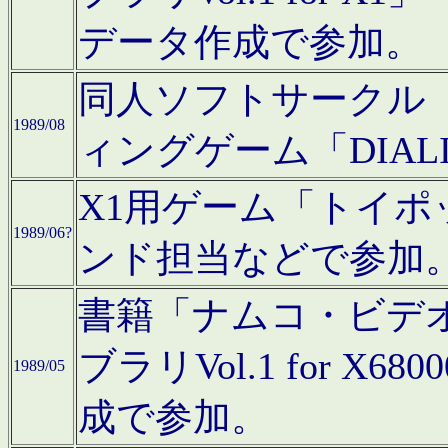
データ作成で参加。
同人ソフトサークル「C
1989/08
ィングゲーム「DIA
X1用ゲーム「トイ
1989/06?
ンド担当などで参加
書籍「ナムコ・ビデ
ブラリVol.1 for 
1989/05
成で参加。