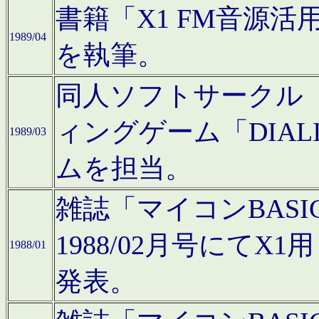
書籍「X1 FM音源
1989/04
を執筆。
同人ソフトサークル「C
ィングゲーム「DIA
1989/03
ムを担当。
雑誌「マイコンBAS
1988/02月号にてX
1988/01
発表。