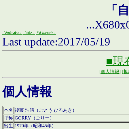
「
...X680x0 
「表紙へ戻る」
「日記」
「過去の紹介」
Last update:2017/05/19
■現
[個人情報]
[趣
個人情報
本名
後藤 浩昭（ごとう ひろあき）
呼称
GORRY（ごりー）
出生
1970年（昭和45年）