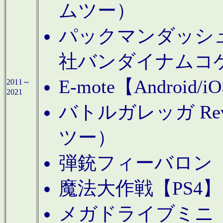
ムツー）
パックマンダッシュ！
社バンダイナムコ
E-mote【Andro
2011～
2021
バトルガレッガ Rev
ツー）
弾銃フィーバロン【
魔法大作戦【PS4
メガドライブミニ