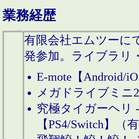
業務経歴
有限会社エムツーにてAn
発参加。ライブラリ
E-mote【Andro
メガドライブミニ
究極タイガーヘリ -TO
【PS4/Switch