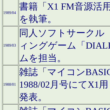
書籍「X1 FM音源
1989/04
を執筆。
同人ソフトサークル「C
ィングゲーム「DIA
1989/03
ムを担当。
雑誌「マイコンBAS
1988/02月号にてX
1988/01
発表。