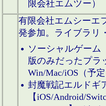
限会社エムツー）
有限会社エムシーエフに
発参加。ライブラリ
ソーシャルゲーム（タ
版のみだったプラ
Win/Mac/iOS（
封魔戦記エルドギ
【iOS/Android/Switc