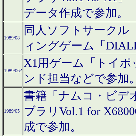
データ作成で参加。
同人ソフトサークル「C
1989/08
ィングゲーム「DIA
X1用ゲーム「トイ
1989/06?
ンド担当などで参加
書籍「ナムコ・ビデ
ブラリVol.1 for 
1989/05
成で参加。