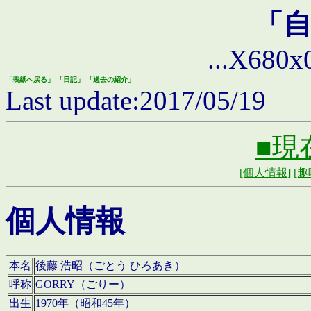
「
...X680x0 
「表紙へ戻る」
「日記」
「過去の紹介」
Last update:2017/05/19
■現
[個人情報]
[趣
個人情報
本名
後藤 浩昭（ごとう ひろあき）
呼称
GORRY（ごりー）
出生
1970年（昭和45年）