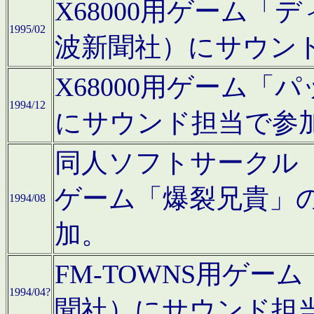
X68000用ゲーム「
1995/02
波新聞社）にサウン
X68000用ゲーム
1994/12
にサウンド担当で参
同人ソフトサークル「CA
ゲーム「爆裂兄貴」
1994/08
加。
FM-TOWNS用ゲ
1994/04?
聞社）にサウンド担