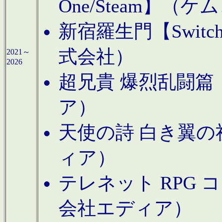
One/Steam】（ケ
新宿羅生門【Swi
式会社）
2021～
2026
超兄貴 爆烈乱闘篇【
ア）
天使の詩 白き翼の祈
ィア）
テレネット RPG 
会社エディア）