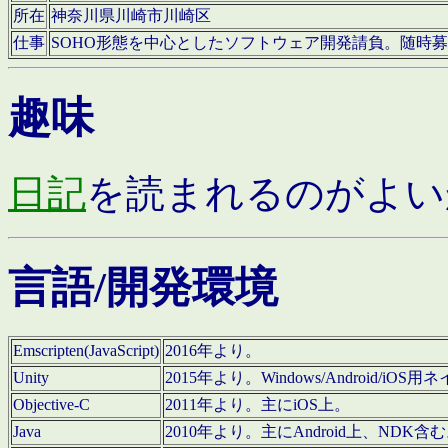
所在
神奈川県川崎市川崎区
仕事
SOHO形態を中心としたソフトウェア開発請負。随時
趣味
日記
を読まれるのがよい
言語/開発環境
Emscripten(JavaScript)
2016年より。
Unity
2015年より。Windows/Android
Objective-C
2011年より。主にiOS上。
Java
2010年より。主にAndroid上、NDK含