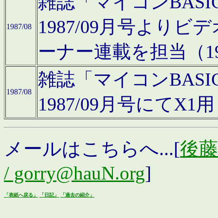
雑誌「マイコンBAS
1987/09月号より
1987/08
ーナー連載を担当（19
雑誌「マイコンBAS
1987/08
1987/09月号にて
メールはこちらへ...[
後藤浩
/ gorry@hauN.org
]
「表紙へ戻る」
「日記」
「過去の紹介」