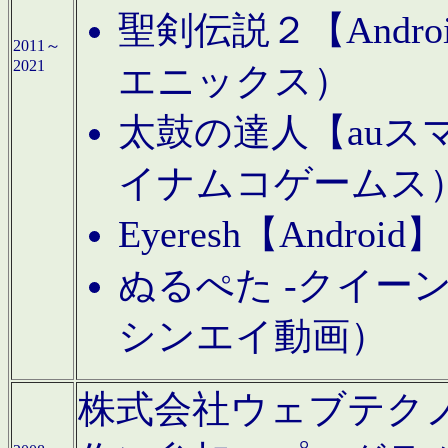
聖剣伝説２【Andr
2011～
2021
エニックス）
太鼓の達人【auス
イナムコゲームス
Eyeresh【And
ぬるぺた -クイーン
シンエイ動画）
株式会社ウェブテクノロジに