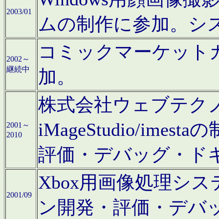
2003/01
ムの制作に参加。シ
コミックマーケット
2002～
継続中
加。
株式会社ウェブテクノロ
iMageStudio/i
2001～
2010
評価・デバッグ・ド
Xbox用画像処理シ
2001/09
ン開発・評価・デバ