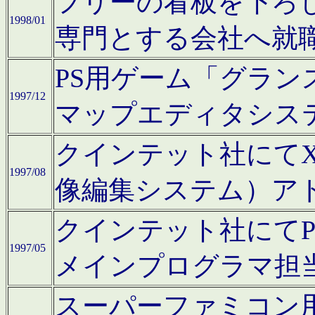
フリーの看板を下ろ
1998/01
専門とする会社へ就
PS用ゲーム「グラン
1997/12
マップエディタシス
クインテット社にてX68
1997/08
像編集システム）ア
クインテット社にて
1997/05
メインプログラマ担
スーパーファミコン