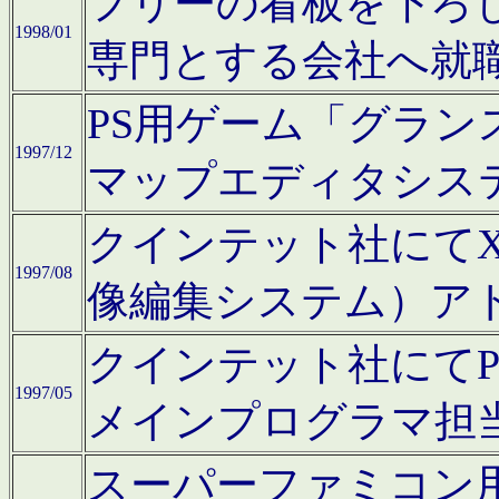
フリーの看板を下ろ
1998/01
専門とする会社へ就
PS用ゲーム「グラン
1997/12
マップエディタシス
クインテット社にてX68
1997/08
像編集システム）ア
クインテット社にて
1997/05
メインプログラマ担
スーパーファミコン