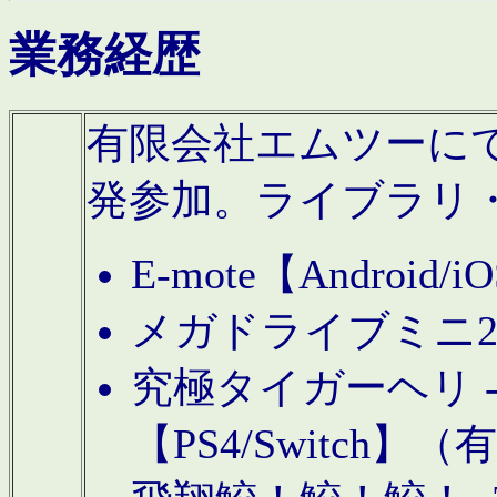
業務経歴
有限会社エムツーにてAn
発参加。ライブラリ
E-mote【Andro
メガドライブミニ
究極タイガーヘリ -TO
【PS4/Switch