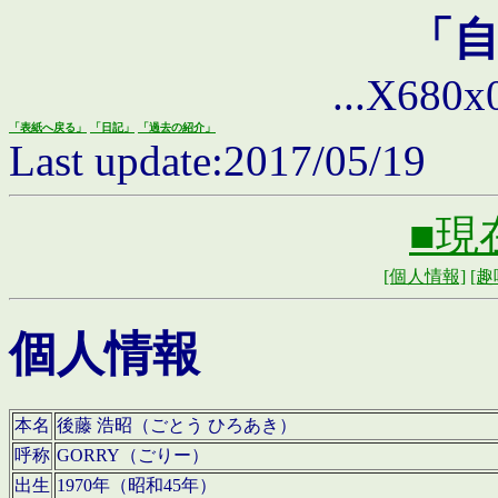
「
...X680x0 
「表紙へ戻る」
「日記」
「過去の紹介」
Last update:2017/05/19
■現
[個人情報]
[趣
個人情報
本名
後藤 浩昭（ごとう ひろあき）
呼称
GORRY（ごりー）
出生
1970年（昭和45年）