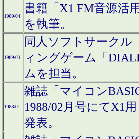
書籍「X1 FM音源
1989/04
を執筆。
同人ソフトサークル「C
ィングゲーム「DIA
1989/03
ムを担当。
雑誌「マイコンBAS
1988/02月号にてX
1988/01
発表。