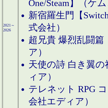
One/Steam】（ケ
新宿羅生門【Swi
式会社）
2021～
2026
超兄貴 爆烈乱闘篇【
ア）
天使の詩 白き翼の祈
ィア）
テレネット RPG 
会社エディア）