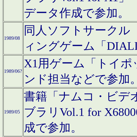
データ作成で参加。
同人ソフトサークル「C
1989/08
ィングゲーム「DIA
X1用ゲーム「トイ
1989/06?
ンド担当などで参加
書籍「ナムコ・ビデ
ブラリVol.1 for 
1989/05
成で参加。