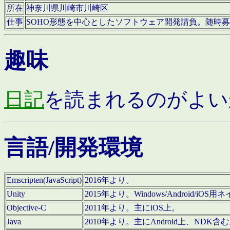
所在
神奈川県川崎市川崎区
仕事
SOHO形態を中心としたソフトウェア開発請負。随時
趣味
日記
を読まれるのがよい
言語/開発環境
Emscripten(JavaScript)
2016年より。
Unity
2015年より。Windows/Android
Objective-C
2011年より。主にiOS上。
Java
2010年より。主にAndroid上、NDK含