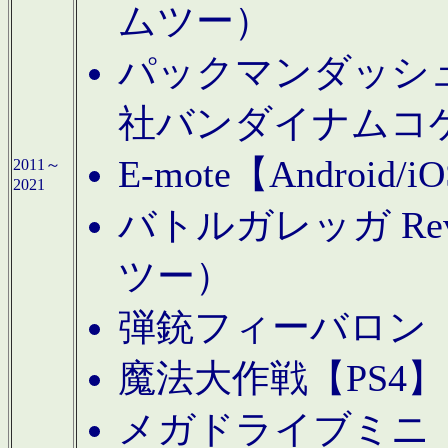
ムツー）
パックマンダッシュ！
社バンダイナムコ
E-mote【Andro
2011～
2021
バトルガレッガ Rev
ツー）
弾銃フィーバロン【
魔法大作戦【PS4
メガドライブミニ