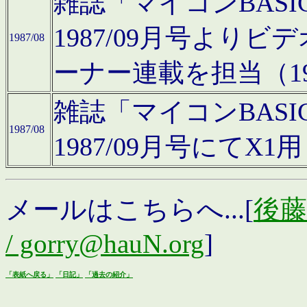
雑誌「マイコンBAS
1987/09月号より
1987/08
ーナー連載を担当（19
雑誌「マイコンBAS
1987/08
1987/09月号にて
メールはこちらへ...[
後藤浩
/ gorry@hauN.org
]
「表紙へ戻る」
「日記」
「過去の紹介」