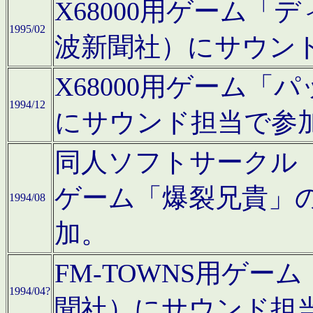
X68000用ゲーム「
1995/02
波新聞社）にサウン
X68000用ゲーム
1994/12
にサウンド担当で参
同人ソフトサークル「CA
ゲーム「爆裂兄貴」
1994/08
加。
FM-TOWNS用ゲ
1994/04?
聞社）にサウンド担