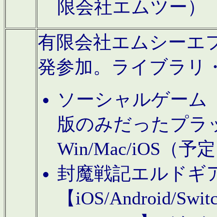
限会社エムツー）
有限会社エムシーエフに
発参加。ライブラリ
ソーシャルゲーム（タ
版のみだったプラ
Win/Mac/iOS（
封魔戦記エルドギ
【iOS/Android/Switc