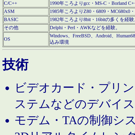
C/C++
1990年ころよりgcc・MS-C・Borland C+
ASM
1985年ころよりZ80・6809・MC680x0・
BASIC
1982年ころより8bit・16bitの多くを
その他
Delphi・Perl・AWKなどを経験。
Windows、FreeBSD、Android、Human
OS
込み環境
技術
ビデオカード・プリンタ
ステムなどのデバイス
モデム・TAの制御シ