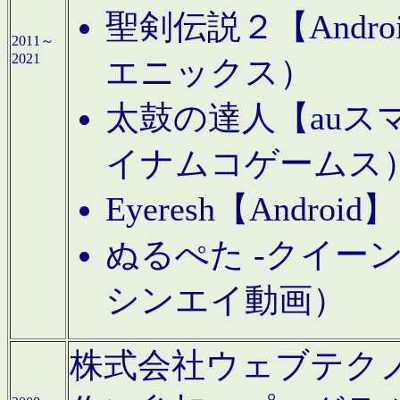
聖剣伝説２【Andr
2011～
2021
エニックス）
太鼓の達人【auス
イナムコゲームス
Eyeresh【And
ぬるぺた -クイーン
シンエイ動画）
株式会社ウェブテクノロジに