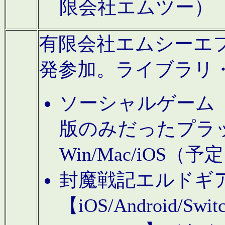
限会社エムツー）
有限会社エムシーエフに
発参加。ライブラリ
ソーシャルゲーム（タ
版のみだったプラ
Win/Mac/iOS（
封魔戦記エルドギ
【iOS/Android/Switc