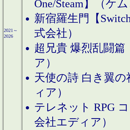
One/Steam】（ケ
新宿羅生門【Swi
式会社）
2021～
2026
超兄貴 爆烈乱闘篇【
ア）
天使の詩 白き翼の祈
ィア）
テレネット RPG 
会社エディア）