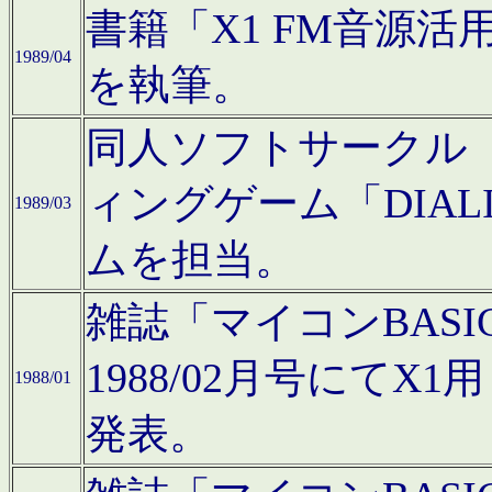
書籍「X1 FM音源
1989/04
を執筆。
同人ソフトサークル「C
ィングゲーム「DIA
1989/03
ムを担当。
雑誌「マイコンBAS
1988/02月号にてX
1988/01
発表。