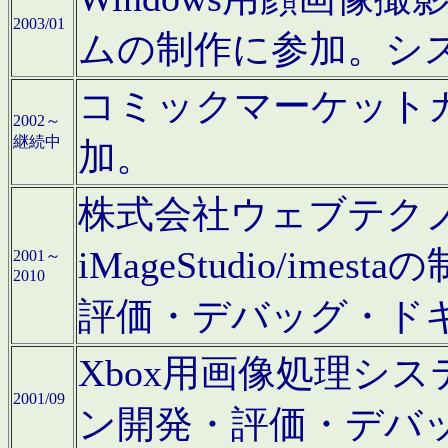
2003/01
ムの制作に参加。シ
コミックマーケット
2002～
継続中
加。
株式会社ウェブテクノロ
iMageStudio/i
2001～
2010
評価・デバッグ・ド
Xbox用画像処理シ
2001/09
ン開発・評価・デバ