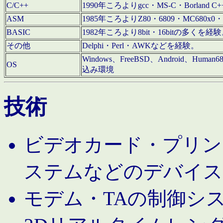
C/C++
1990年ころよりgcc・MS-C・Borland C+
ASM
1985年ころよりZ80・6809・MC680x0・
BASIC
1982年ころより8bit・16bitの多くを
その他
Delphi・Perl・AWKなどを経験。
Windows、FreeBSD、Android、Human
OS
込み環境
技術
ビデオカード・プリンタ
ステムなどのデバイス
モデム・TAの制御シ