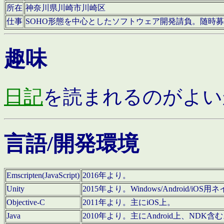
所在
神奈川県川崎市川崎区
仕事
SOHO形態を中心としたソフトウェア開発請負。随時
趣味
日記
を読まれるのがよい
言語/開発環境
Emscripten(JavaScript)
2016年より。
Unity
2015年より。Windows/Android
Objective-C
2011年より。主にiOS上。
Java
2010年より。主にAndroid上、NDK含