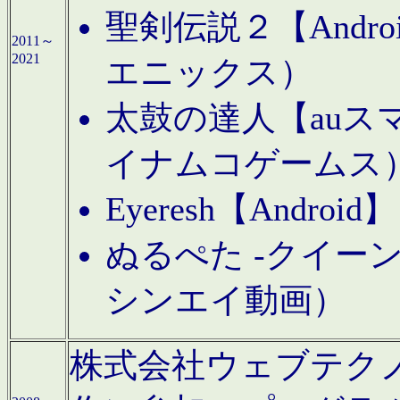
聖剣伝説２【Andr
2011～
2021
エニックス）
太鼓の達人【auス
イナムコゲームス
Eyeresh【And
ぬるぺた -クイーン
シンエイ動画）
株式会社ウェブテクノロジに