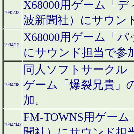
X68000用ゲーム「
1995/02
波新聞社）にサウン
X68000用ゲーム
1994/12
にサウンド担当で参
同人ソフトサークル「CA
ゲーム「爆裂兄貴」
1994/08
加。
FM-TOWNS用ゲ
1994/04?
聞社）にサウンド担