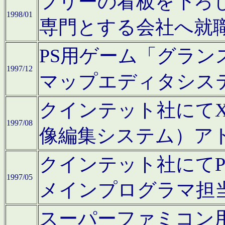
フリーの看板を下ろ
1998/01
専門とする会社へ就
PS用ゲーム「グラン
1997/12
マップエディタシス
クインテット社にてX68
1997/08
像編集システム）ア
クインテット社にて
1997/05
メインプログラマ担
スーパーファミコン