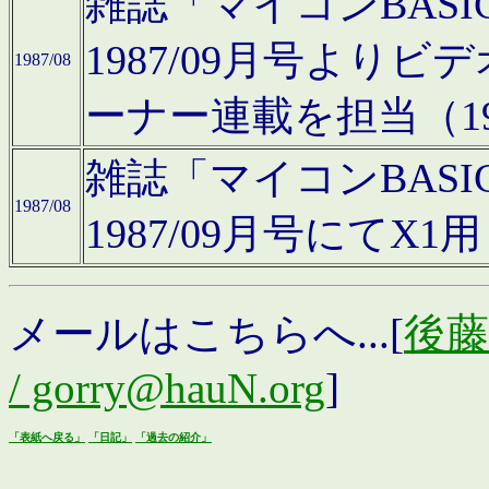
雑誌「マイコンBAS
1987/09月号より
1987/08
ーナー連載を担当（19
雑誌「マイコンBAS
1987/08
1987/09月号にて
メールはこちらへ...[
後藤浩
/ gorry@hauN.org
]
「表紙へ戻る」
「日記」
「過去の紹介」