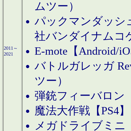
ムツー）
パックマンダッシュ！
社バンダイナムコ
E-mote【Andro
2011～
2021
バトルガレッガ Rev
ツー）
弾銃フィーバロン【
魔法大作戦【PS4
メガドライブミニ