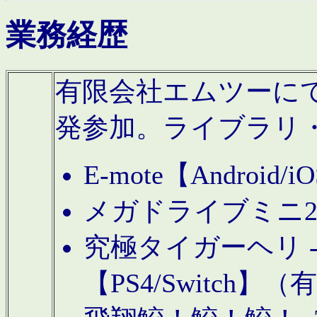
業務経歴
有限会社エムツーにてAn
発参加。ライブラリ
E-mote【Andro
メガドライブミニ
究極タイガーヘリ -TO
【PS4/Switch