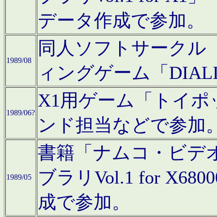
データ作成で参加。
同人ソフトサークル「C
1989/08
ィングゲーム「DIA
X1用ゲーム「トイ
1989/06?
ンド担当などで参加
書籍「ナムコ・ビデ
ブラリVol.1 for 
1989/05
成で参加。