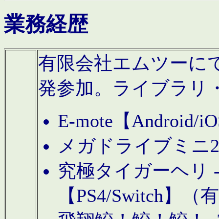
業務経歴
有限会社エムツーにてAn
発参加。ライブラリ
E-mote【Andro
メガドライブミニ
究極タイガーヘリ -TO
【PS4/Switch