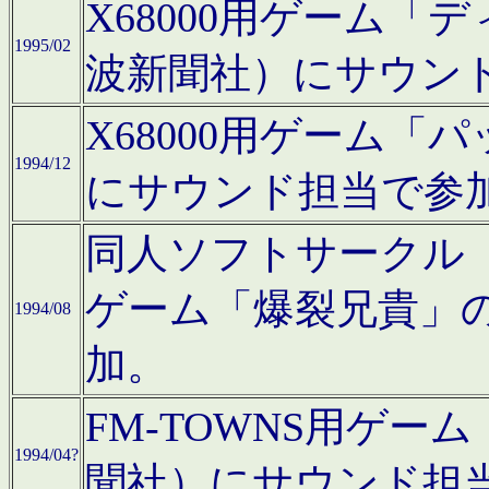
X68000用ゲーム「
1995/02
波新聞社）にサウン
X68000用ゲーム
1994/12
にサウンド担当で参
同人ソフトサークル「CA
ゲーム「爆裂兄貴」
1994/08
加。
FM-TOWNS用ゲ
1994/04?
聞社）にサウンド担