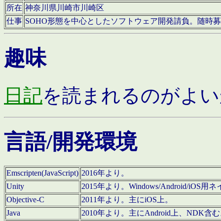
所在
神奈川県川崎市川崎区
仕事
SOHO形態を中心としたソフトウェア開発請負。随時
趣味
日記
を読まれるのがよい
言語/開発環境
Emscripten(JavaScript)
2016年より。
Unity
2015年より。Windows/Android
Objective-C
2011年より。主にiOS上。
Java
2010年より。主にAndroid上、NDK含