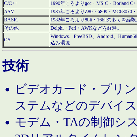
C/C++
1990年ころよりgcc・MS-C・Borland C+
ASM
1985年ころよりZ80・6809・MC680x0・
BASIC
1982年ころより8bit・16bitの多くを
その他
Delphi・Perl・AWKなどを経験。
Windows、FreeBSD、Android、Human
OS
込み環境
技術
ビデオカード・プリンタ
ステムなどのデバイス
モデム・TAの制御シ