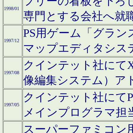
フリーの看板を下ろ
1998/01
専門とする会社へ就
PS用ゲーム「グラン
1997/12
マップエディタシス
クインテット社にてX68
1997/08
像編集システム）ア
クインテット社にて
1997/05
メインプログラマ担
スーパーファミコン