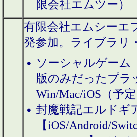
限会社エムツー）
有限会社エムシーエフに
発参加。ライブラリ
ソーシャルゲーム（タ
版のみだったプラ
Win/Mac/iOS（
封魔戦記エルドギ
【iOS/Android/Switc