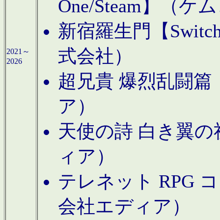
One/Steam】（ケ
新宿羅生門【Swi
式会社）
2021～
2026
超兄貴 爆烈乱闘篇【
ア）
天使の詩 白き翼の祈
ィア）
テレネット RPG 
会社エディア）