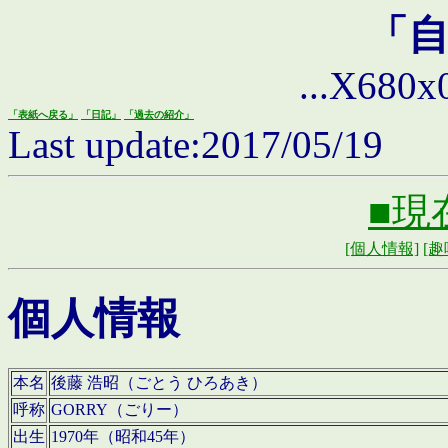
「
...X680x0 
「表紙へ戻る」
「日記」
「過去の紹介」
Last update:2017/05/19
■現
[個人情報]
[趣
個人情報
本名
後藤 浩昭（ごとう ひろあき）
呼称
GORRY（ごりー）
出生
1970年（昭和45年）