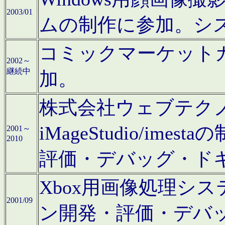
2003/01
ムの制作に参加。シ
コミックマーケット
2002～
継続中
加。
株式会社ウェブテクノロ
iMageStudio/i
2001～
2010
評価・デバッグ・ド
Xbox用画像処理シ
2001/09
ン開発・評価・デバ