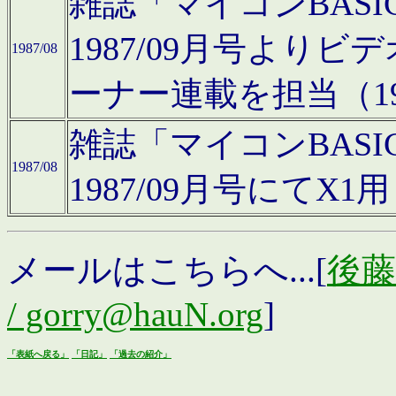
雑誌「マイコンBAS
1987/09月号より
1987/08
ーナー連載を担当（19
雑誌「マイコンBAS
1987/08
1987/09月号にて
メールはこちらへ...[
後藤浩
/ gorry@hauN.org
]
「表紙へ戻る」
「日記」
「過去の紹介」