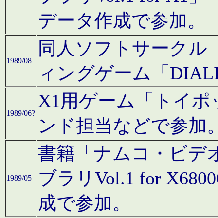
データ作成で参加。
同人ソフトサークル「C
1989/08
ィングゲーム「DIA
X1用ゲーム「トイ
1989/06?
ンド担当などで参加
書籍「ナムコ・ビデ
ブラリVol.1 for 
1989/05
成で参加。