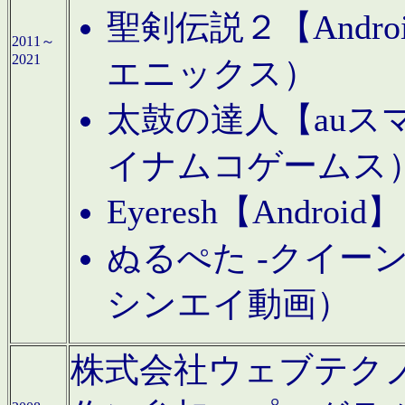
聖剣伝説２【Andr
2011～
2021
エニックス）
太鼓の達人【auス
イナムコゲームス
Eyeresh【And
ぬるぺた -クイーン
シンエイ動画）
株式会社ウェブテクノロジに