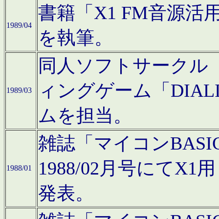
書籍「X1 FM音源
1989/04
を執筆。
同人ソフトサークル「C
ィングゲーム「DIA
1989/03
ムを担当。
雑誌「マイコンBAS
1988/02月号にてX
1988/01
発表。