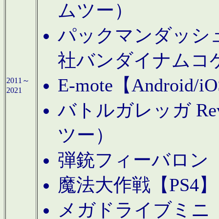
ムツー）
パックマンダッシュ！
社バンダイナムコ
E-mote【Andro
2011～
2021
バトルガレッガ Rev
ツー）
弾銃フィーバロン【
魔法大作戦【PS4
メガドライブミニ