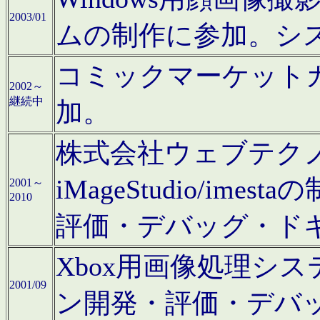
2003/01
ムの制作に参加。シ
コミックマーケット
2002～
継続中
加。
株式会社ウェブテクノロ
iMageStudio/i
2001～
2010
評価・デバッグ・ド
Xbox用画像処理シ
2001/09
ン開発・評価・デバ