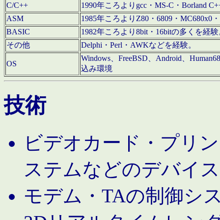
C/C++
1990年ころよりgcc・MS-C・Borland C+
ASM
1985年ころよりZ80・6809・MC680x0・
BASIC
1982年ころより8bit・16bitの多くを
その他
Delphi・Perl・AWKなどを経験。
Windows、FreeBSD、Android、Human
OS
込み環境
技術
ビデオカード・プリンタ
ステムなどのデバイス
モデム・TAの制御シ