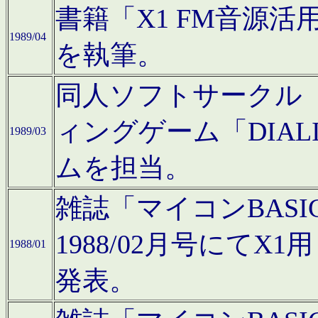
書籍「X1 FM音源
1989/04
を執筆。
同人ソフトサークル「C
ィングゲーム「DIA
1989/03
ムを担当。
雑誌「マイコンBAS
1988/02月号にてX
1988/01
発表。