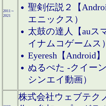
聖剣伝説２【Andr
2011～
2021
エニックス）
太鼓の達人【auス
イナムコゲームス
Eyeresh【And
ぬるぺた -クイーン
シンエイ動画）
株式会社ウェブテクノロジに