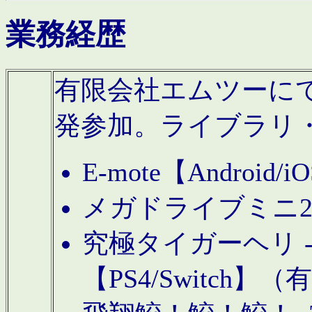
業務経歴
有限会社エムツーにてAn
発参加。ライブラリ
E-mote【Andro
メガドライブミニ
究極タイガーヘリ -TO
【PS4/Switch