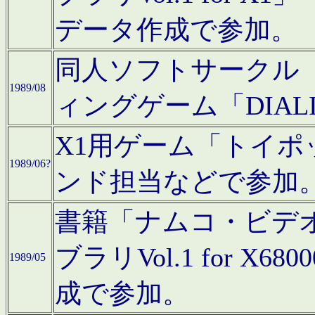
データ作成で参加。
同人ソフトサークル「C
1989/08
ィングゲーム「DIA
X1用ゲーム「トイ
1989/06?
ンド担当などで参加
書籍「ナムコ・ビデ
ブラリVol.1 for 
1989/05
成で参加。