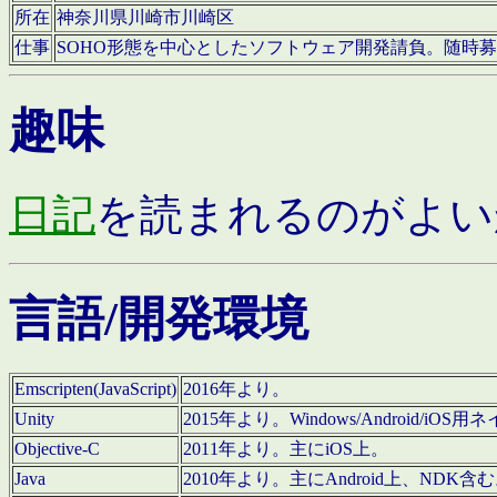
所在
神奈川県川崎市川崎区
仕事
SOHO形態を中心としたソフトウェア開発請負。随時
趣味
日記
を読まれるのがよい
言語/開発環境
Emscripten(JavaScript)
2016年より。
Unity
2015年より。Windows/Android
Objective-C
2011年より。主にiOS上。
Java
2010年より。主にAndroid上、NDK含