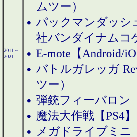
ムツー）
パックマンダッシュ！
社バンダイナムコ
E-mote【Andro
2011～
2021
バトルガレッガ Rev
ツー）
弾銃フィーバロン【
魔法大作戦【PS4
メガドライブミニ