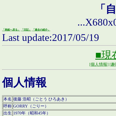
「
...X680x0 
「表紙へ戻る」
「日記」
「過去の紹介」
Last update:2017/05/19
■現
[個人情報]
[趣
個人情報
本名
後藤 浩昭（ごとう ひろあき）
呼称
GORRY（ごりー）
出生
1970年（昭和45年）