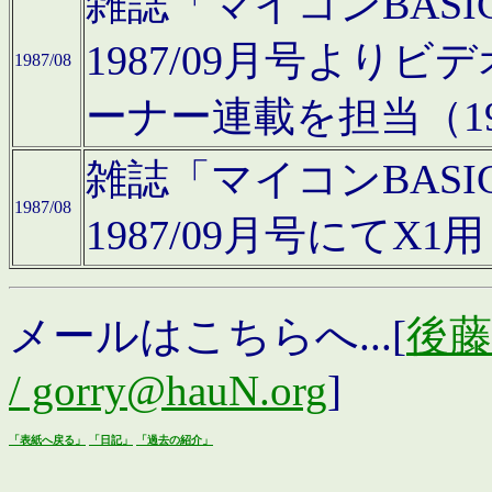
雑誌「マイコンBAS
1987/09月号より
1987/08
ーナー連載を担当（19
雑誌「マイコンBAS
1987/08
1987/09月号にて
メールはこちらへ...[
後藤浩
/ gorry@hauN.org
]
「表紙へ戻る」
「日記」
「過去の紹介」