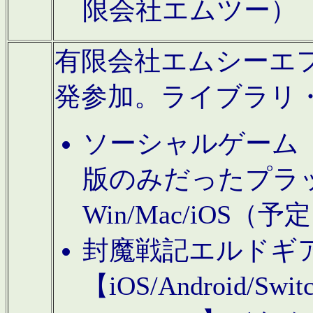
限会社エムツー）
有限会社エムシーエフに
発参加。ライブラリ
ソーシャルゲーム（タ
版のみだったプラ
Win/Mac/iOS（
封魔戦記エルドギ
【iOS/Android/Switc