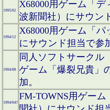
X68000用ゲーム「
1995/02
波新聞社）にサウン
X68000用ゲーム
1994/12
にサウンド担当で参
同人ソフトサークル「CA
ゲーム「爆裂兄貴」
1994/08
加。
FM-TOWNS用ゲ
1994/04?
聞社）にサウンド担