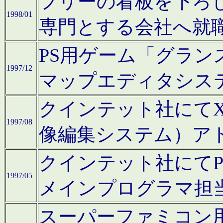
フリーの看板を下ろ
1998/01
専門とする会社へ就
PS用ゲーム「グラン
1997/12
マップエディタシス
クインテット社にてX68
1997/08
像編集システム）ア
クインテット社にて
1997/05
メインプログラマ担
スーパーファミコン