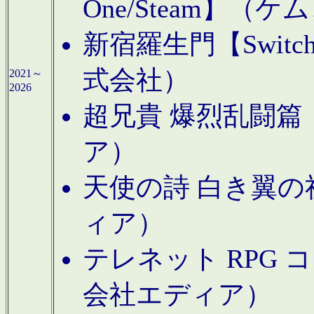
One/Steam】（ケ
新宿羅生門【Swi
式会社）
2021～
2026
超兄貴 爆烈乱闘篇【
ア）
天使の詩 白き翼の祈
ィア）
テレネット RPG 
会社エディア）