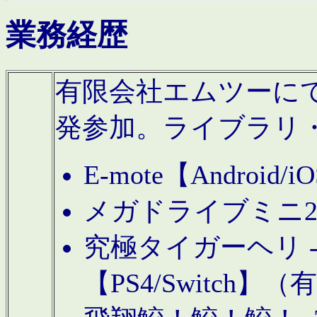
業務経歴
有限会社エムツーにてAn
発参加。ライブラリ
E-mote【Andro
メガドライブミニ
究極タイガーヘリ -TO
【PS4/Switch