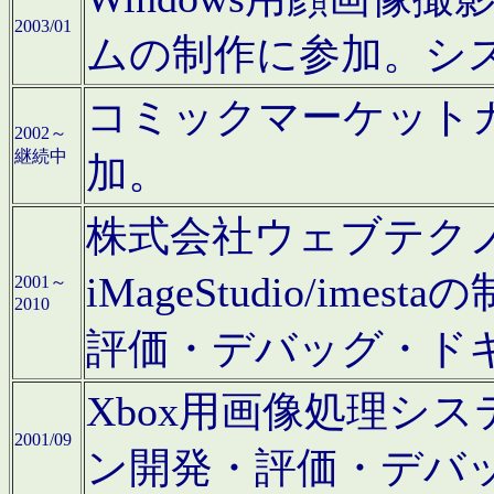
2003/01
ムの制作に参加。シ
コミックマーケット
2002～
継続中
加。
株式会社ウェブテクノロ
iMageStudio/i
2001～
2010
評価・デバッグ・ド
Xbox用画像処理シ
2001/09
ン開発・評価・デバ