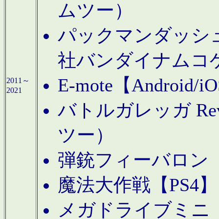
ムツー）
パックマンダッシュ！
社バンダイナムコ
E-mote【Andro
2011～
2021
バトルガレッガ Rev
ツー）
弾銃フィーバロン【
魔法大作戦【PS4
メガドライブミニ