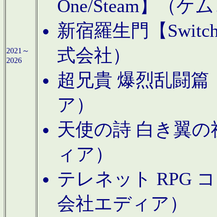
One/Steam】（ケ
新宿羅生門【Swi
式会社）
2021～
2026
超兄貴 爆烈乱闘篇【
ア）
天使の詩 白き翼の祈
ィア）
テレネット RPG 
会社エディア）