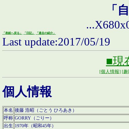
「
...X680x0 
「表紙へ戻る」
「日記」
「過去の紹介」
Last update:2017/05/19
■現
[個人情報]
[趣
個人情報
本名
後藤 浩昭（ごとう ひろあき）
呼称
GORRY（ごりー）
出生
1970年（昭和45年）