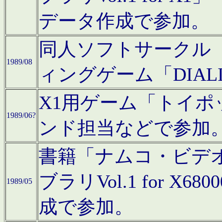
データ作成で参加。
同人ソフトサークル「C
1989/08
ィングゲーム「DIA
X1用ゲーム「トイ
1989/06?
ンド担当などで参加
書籍「ナムコ・ビデ
ブラリVol.1 for 
1989/05
成で参加。