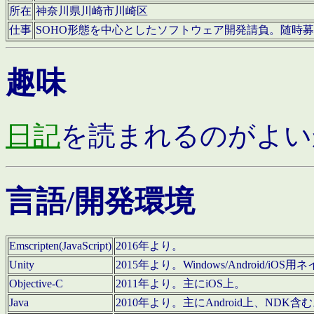
所在
神奈川県川崎市川崎区
仕事
SOHO形態を中心としたソフトウェア開発請負。随時
趣味
日記
を読まれるのがよい
言語/開発環境
Emscripten(JavaScript)
2016年より。
Unity
2015年より。Windows/Android
Objective-C
2011年より。主にiOS上。
Java
2010年より。主にAndroid上、NDK含