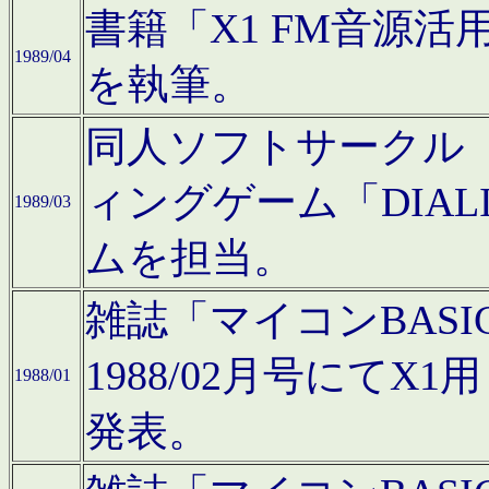
書籍「X1 FM音源
1989/04
を執筆。
同人ソフトサークル「C
ィングゲーム「DIA
1989/03
ムを担当。
雑誌「マイコンBAS
1988/02月号にてX
1988/01
発表。