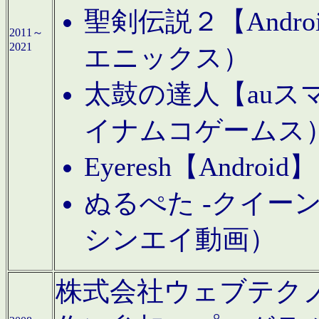
聖剣伝説２【Andr
2011～
2021
エニックス）
太鼓の達人【auス
イナムコゲームス
Eyeresh【And
ぬるぺた -クイーン
シンエイ動画）
株式会社ウェブテクノロジに