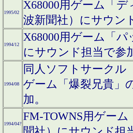
X68000用ゲーム「
1995/02
波新聞社）にサウン
X68000用ゲーム
1994/12
にサウンド担当で参
同人ソフトサークル「CA
ゲーム「爆裂兄貴」
1994/08
加。
FM-TOWNS用ゲ
1994/04?
聞社）にサウンド担