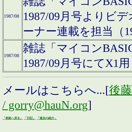
雑誌「マイコンBAS
1987/09月号より
1987/08
ーナー連載を担当（19
雑誌「マイコンBAS
1987/08
1987/09月号にて
メールはこちらへ...[
後藤浩
/ gorry@hauN.org
]
「表紙へ戻る」
「日記」
「過去の紹介」