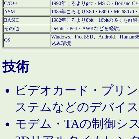
C/C++
1990年ころよりgcc・MS-C・Borland C+
ASM
1985年ころよりZ80・6809・MC680x0・
BASIC
1982年ころより8bit・16bitの多くを
その他
Delphi・Perl・AWKなどを経験。
Windows、FreeBSD、Android、Human
OS
込み環境
技術
ビデオカード・プリンタ
ステムなどのデバイス
モデム・TAの制御シ