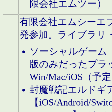
限会社エムツー）
有限会社エムシーエフに
発参加。ライブラリ
ソーシャルゲーム（タ
版のみだったプラ
Win/Mac/iOS（
封魔戦記エルドギ
【iOS/Android/Switc