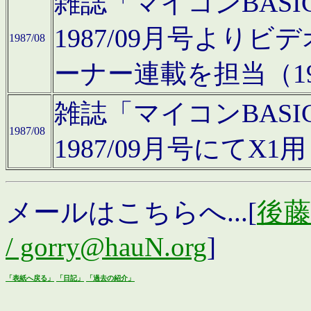
雑誌「マイコンBAS
1987/09月号より
1987/08
ーナー連載を担当（19
雑誌「マイコンBAS
1987/08
1987/09月号にて
メールはこちらへ...[
後藤浩
/ gorry@hauN.org
]
「表紙へ戻る」
「日記」
「過去の紹介」