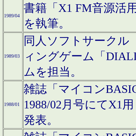
書籍「X1 FM音源
1989/04
を執筆。
同人ソフトサークル「C
ィングゲーム「DIA
1989/03
ムを担当。
雑誌「マイコンBAS
1988/02月号にてX
1988/01
発表。