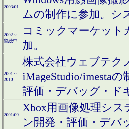
2003/01
ムの制作に参加。シ
コミックマーケット
2002～
継続中
加。
株式会社ウェブテクノロ
iMageStudio/i
2001～
2010
評価・デバッグ・ド
Xbox用画像処理シ
2001/09
ン開発・評価・デバ