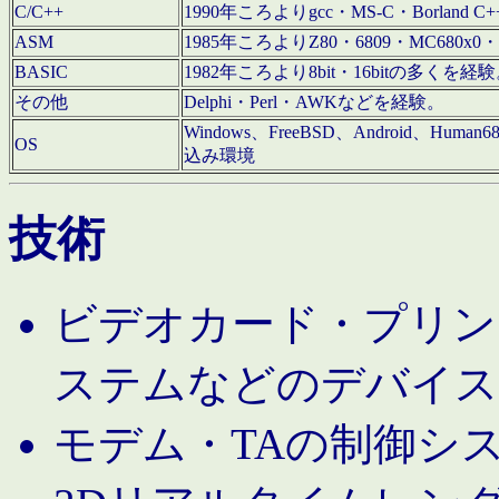
C/C++
1990年ころよりgcc・MS-C・Borland C+
ASM
1985年ころよりZ80・6809・MC680x0・
BASIC
1982年ころより8bit・16bitの多くを
その他
Delphi・Perl・AWKなどを経験。
Windows、FreeBSD、Android、Human
OS
込み環境
技術
ビデオカード・プリンタ
ステムなどのデバイス
モデム・TAの制御シ