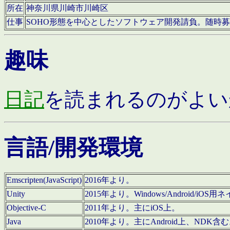
所在
神奈川県川崎市川崎区
仕事
SOHO形態を中心としたソフトウェア開発請負。随時
趣味
日記
を読まれるのがよい
言語/開発環境
Emscripten(JavaScript)
2016年より。
Unity
2015年より。Windows/Android
Objective-C
2011年より。主にiOS上。
Java
2010年より。主にAndroid上、NDK含