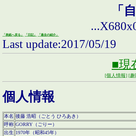
「
...X680x0 
「表紙へ戻る」
「日記」
「過去の紹介」
Last update:2017/05/19
■現
[個人情報]
[趣
個人情報
本名
後藤 浩昭（ごとう ひろあき）
呼称
GORRY（ごりー）
出生
1970年（昭和45年）