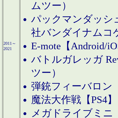
ムツー）
パックマンダッシュ！
社バンダイナムコ
E-mote【Andro
2011～
2021
バトルガレッガ Rev
ツー）
弾銃フィーバロン【
魔法大作戦【PS4
メガドライブミニ