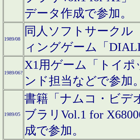
データ作成で参加。
同人ソフトサークル「C
1989/08
ィングゲーム「DIA
X1用ゲーム「トイ
1989/06?
ンド担当などで参加
書籍「ナムコ・ビデ
ブラリVol.1 for 
1989/05
成で参加。