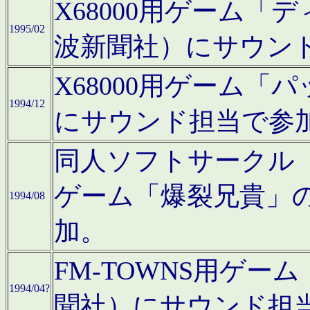
X68000用ゲーム「
1995/02
波新聞社）にサウン
X68000用ゲーム
1994/12
にサウンド担当で参
同人ソフトサークル「CA
ゲーム「爆裂兄貴」
1994/08
加。
FM-TOWNS用ゲ
1994/04?
聞社）にサウンド担