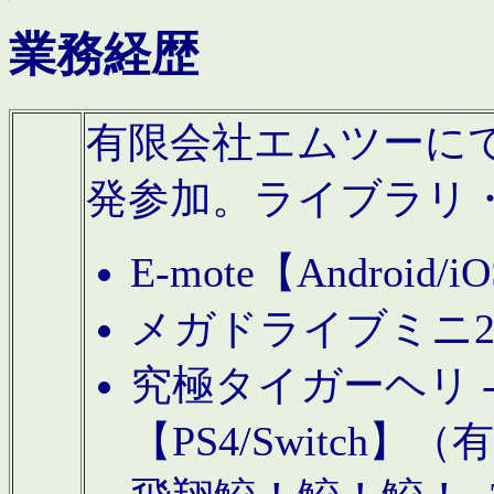
業務経歴
有限会社エムツーにてAn
発参加。ライブラリ
E-mote【Andro
メガドライブミニ
究極タイガーヘリ -TO
【PS4/Switch