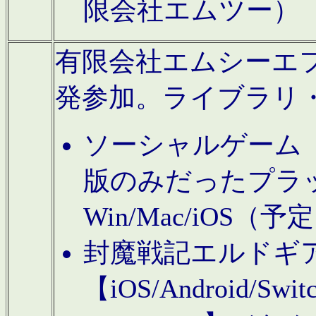
限会社エムツー）
有限会社エムシーエフに
発参加。ライブラリ
ソーシャルゲーム（タ
版のみだったプラ
Win/Mac/iOS（
封魔戦記エルドギ
【iOS/Android/Switc