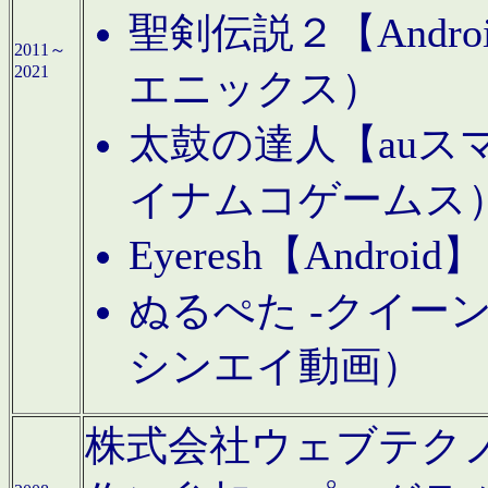
聖剣伝説２【Andr
2011～
2021
エニックス）
太鼓の達人【auス
イナムコゲームス
Eyeresh【And
ぬるぺた -クイーン
シンエイ動画）
株式会社ウェブテクノロジに