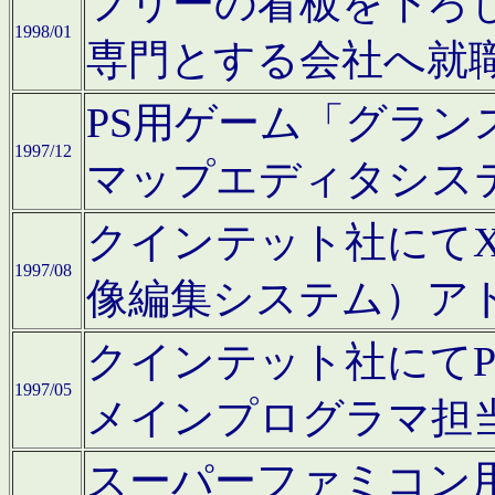
フリーの看板を下ろ
1998/01
専門とする会社へ就
PS用ゲーム「グラン
1997/12
マップエディタシス
クインテット社にてX68
1997/08
像編集システム）ア
クインテット社にて
1997/05
メインプログラマ担
スーパーファミコン