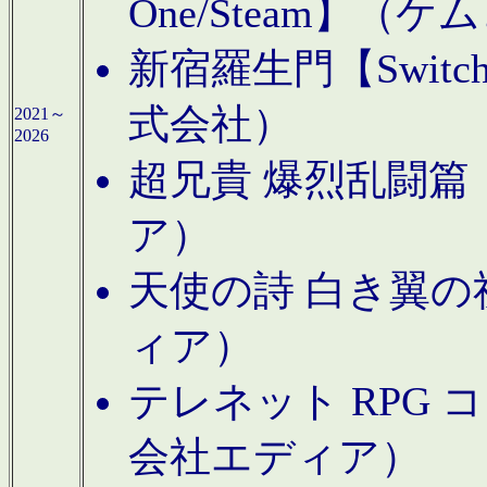
One/Steam】（ケ
新宿羅生門【Swi
式会社）
2021～
2026
超兄貴 爆烈乱闘篇【
ア）
天使の詩 白き翼の祈
ィア）
テレネット RPG 
会社エディア）