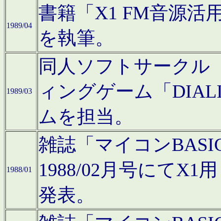
書籍「X1 FM音源
1989/04
を執筆。
同人ソフトサークル「C
ィングゲーム「DIA
1989/03
ムを担当。
雑誌「マイコンBAS
1988/02月号にてX
1988/01
発表。