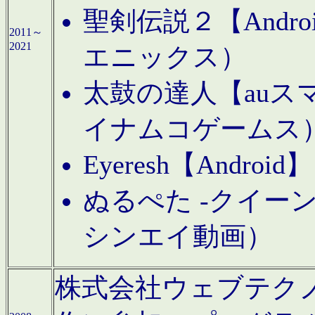
聖剣伝説２【Andr
2011～
2021
エニックス）
太鼓の達人【auス
イナムコゲームス
Eyeresh【And
ぬるぺた -クイーン
シンエイ動画）
株式会社ウェブテクノロジに