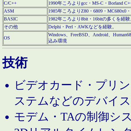
C/C++
1990年ころよりgcc・MS-C・Borland C+
ASM
1985年ころよりZ80・6809・MC680x0・
BASIC
1982年ころより8bit・16bitの多くを
その他
Delphi・Perl・AWKなどを経験。
Windows、FreeBSD、Android、Human
OS
込み環境
技術
ビデオカード・プリンタ
ステムなどのデバイス
モデム・TAの制御シ