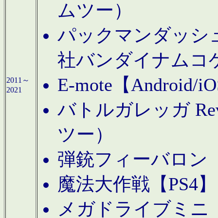
ムツー）
パックマンダッシュ！
社バンダイナムコ
E-mote【Andro
2011～
2021
バトルガレッガ Rev
ツー）
弾銃フィーバロン【
魔法大作戦【PS4
メガドライブミニ