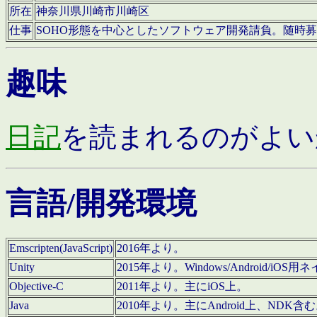
所在
神奈川県川崎市川崎区
仕事
SOHO形態を中心としたソフトウェア開発請負。随時
趣味
日記
を読まれるのがよい
言語/開発環境
Emscripten(JavaScript)
2016年より。
Unity
2015年より。Windows/Android
Objective-C
2011年より。主にiOS上。
Java
2010年より。主にAndroid上、NDK含