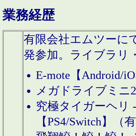
業務経歴
有限会社エムツーにてAn
発参加。ライブラリ
E-mote【Andro
メガドライブミニ
究極タイガーヘリ -TO
【PS4/Switch