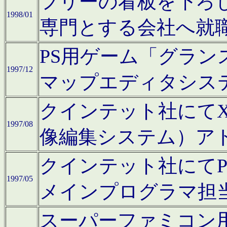
フリーの看板を下ろ
1998/01
専門とする会社へ就
PS用ゲーム「グラン
1997/12
マップエディタシス
クインテット社にてX68
1997/08
像編集システム）ア
クインテット社にて
1997/05
メインプログラマ担
スーパーファミコン