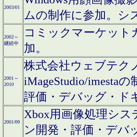
2003/01
ムの制作に参加。シ
コミックマーケット
2002～
継続中
加。
株式会社ウェブテクノロ
iMageStudio/i
2001～
2010
評価・デバッグ・ド
Xbox用画像処理シ
2001/09
ン開発・評価・デバ