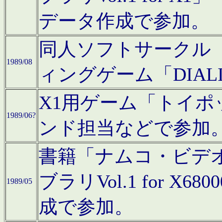
データ作成で参加。
同人ソフトサークル「C
1989/08
ィングゲーム「DIA
X1用ゲーム「トイ
1989/06?
ンド担当などで参加
書籍「ナムコ・ビデ
ブラリVol.1 for 
1989/05
成で参加。