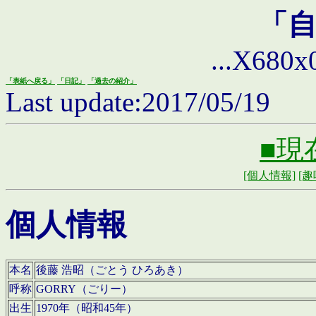
「
...X680x0 
「表紙へ戻る」
「日記」
「過去の紹介」
Last update:2017/05/19
■現
[個人情報]
[趣
個人情報
本名
後藤 浩昭（ごとう ひろあき）
呼称
GORRY（ごりー）
出生
1970年（昭和45年）