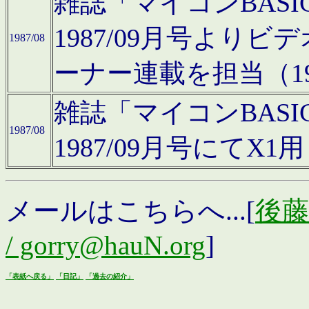
雑誌「マイコンBAS
1987/09月号より
1987/08
ーナー連載を担当（19
雑誌「マイコンBAS
1987/08
1987/09月号にて
メールはこちらへ...[
後藤浩
/ gorry@hauN.org
]
「表紙へ戻る」
「日記」
「過去の紹介」