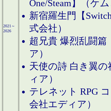
One/Steam】（ケ
新宿羅生門【Swi
式会社）
2021～
2026
超兄貴 爆烈乱闘篇【
ア）
天使の詩 白き翼の祈
ィア）
テレネット RPG 
会社エディア）