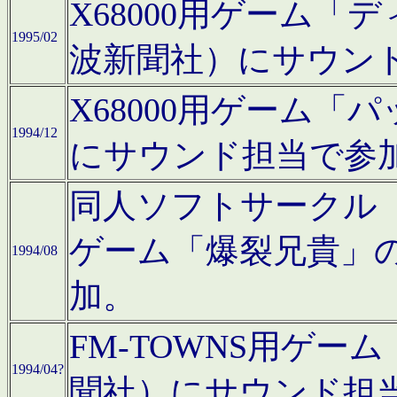
X68000用ゲーム「
1995/02
波新聞社）にサウン
X68000用ゲーム
1994/12
にサウンド担当で参
同人ソフトサークル「CA
ゲーム「爆裂兄貴」
1994/08
加。
FM-TOWNS用ゲ
1994/04?
聞社）にサウンド担