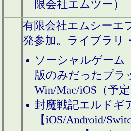
限会社エムツー）
有限会社エムシーエフに
発参加。ライブラリ
ソーシャルゲーム（タ
版のみだったプラ
Win/Mac/iOS（
封魔戦記エルドギ
【iOS/Android/Switc