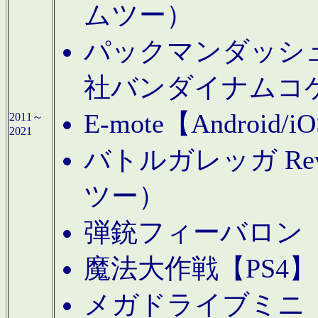
ムツー）
パックマンダッシュ！
社バンダイナムコ
E-mote【Andro
2011～
2021
バトルガレッガ Rev
ツー）
弾銃フィーバロン【
魔法大作戦【PS4
メガドライブミニ