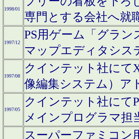
フリーの看板を下ろ
1998/01
専門とする会社へ就
PS用ゲーム「グラン
1997/12
マップエディタシス
クインテット社にてX68
1997/08
像編集システム）ア
クインテット社にて
1997/05
メインプログラマ担
スーパーファミコン