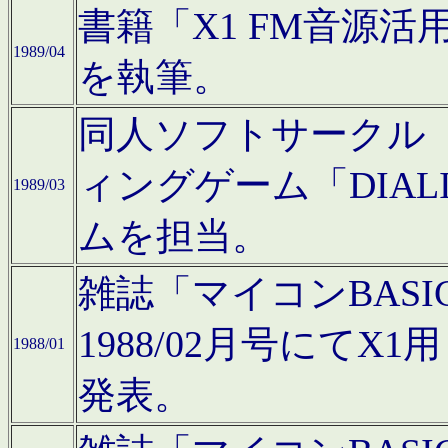
書籍「X1 FM音源
1989/04
を執筆。
同人ソフトサークル「C
ィングゲーム「DIA
1989/03
ムを担当。
雑誌「マイコンBAS
1988/02月号にてX
1988/01
発表。