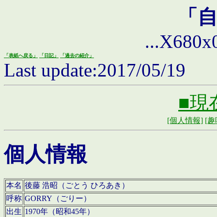
「
...X680x0 
「表紙へ戻る」
「日記」
「過去の紹介」
Last update:2017/05/19
■現
[個人情報]
[趣
個人情報
本名
後藤 浩昭（ごとう ひろあき）
呼称
GORRY（ごりー）
出生
1970年（昭和45年）