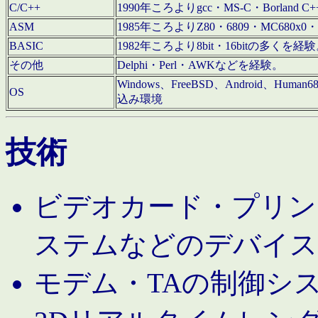
C/C++
1990年ころよりgcc・MS-C・Borland C+
ASM
1985年ころよりZ80・6809・MC680x0・
BASIC
1982年ころより8bit・16bitの多くを
その他
Delphi・Perl・AWKなどを経験。
Windows、FreeBSD、Android、Human
OS
込み環境
技術
ビデオカード・プリンタ
ステムなどのデバイス
モデム・TAの制御シ