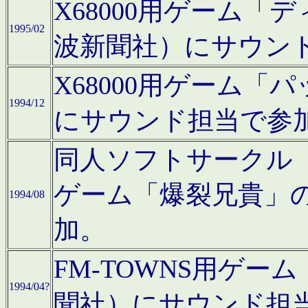
X68000用ゲーム「
1995/02
波新聞社）にサウン
X68000用ゲーム
1994/12
にサウンド担当で参
同人ソフトサークル「CA
ゲーム「爆裂兄貴」
1994/08
加。
FM-TOWNS用ゲ
1994/04?
聞社）にサウンド担