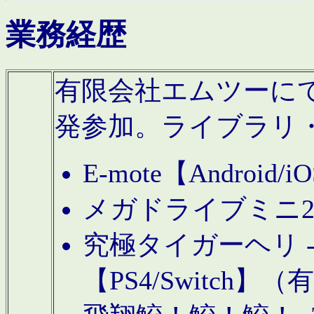
業務経歴
有限会社エムツーにてAn
発参加。ライブラリ
E-mote【Andro
メガドライブミニ
究極タイガーヘリ -TO
【PS4/Switch