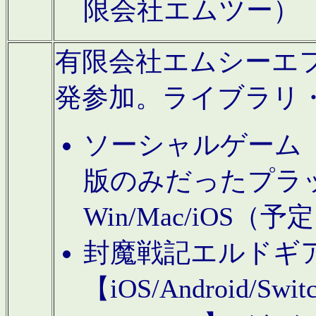
限会社エムツー）
有限会社エムシーエフに
発参加。ライブラリ
ソーシャルゲーム（タ
版のみだったプラ
Win/Mac/iOS（
封魔戦記エルドギ
【iOS/Android/Switc