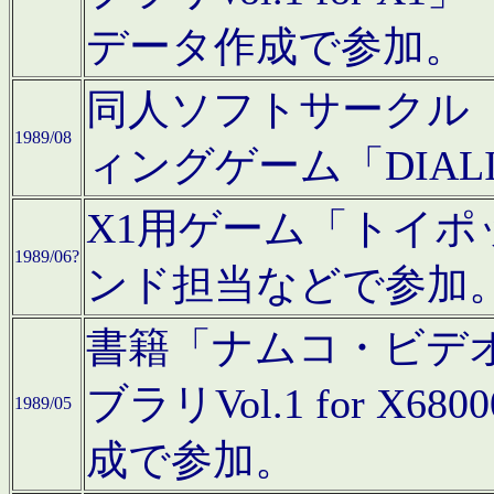
データ作成で参加。
同人ソフトサークル「C
1989/08
ィングゲーム「DIA
X1用ゲーム「トイ
1989/06?
ンド担当などで参加
書籍「ナムコ・ビデ
ブラリVol.1 for 
1989/05
成で参加。