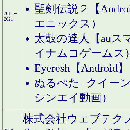
聖剣伝説２【Andr
2011～
2021
エニックス）
太鼓の達人【auス
イナムコゲームス
Eyeresh【And
ぬるぺた -クイーン
シンエイ動画）
株式会社ウェブテクノロジに