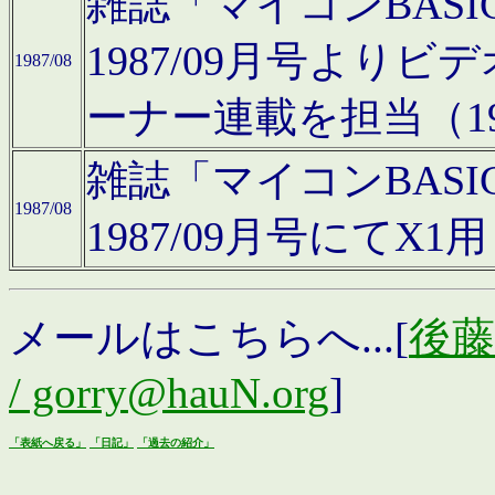
雑誌「マイコンBAS
1987/09月号より
1987/08
ーナー連載を担当（19
雑誌「マイコンBAS
1987/08
1987/09月号にて
メールはこちらへ...[
後藤浩
/ gorry@hauN.org
]
「表紙へ戻る」
「日記」
「過去の紹介」