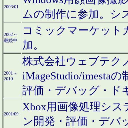
2003/01
ムの制作に参加。シ
コミックマーケット
2002～
継続中
加。
株式会社ウェブテクノロ
iMageStudio/i
2001～
2010
評価・デバッグ・ド
Xbox用画像処理シ
2001/09
ン開発・評価・デバ