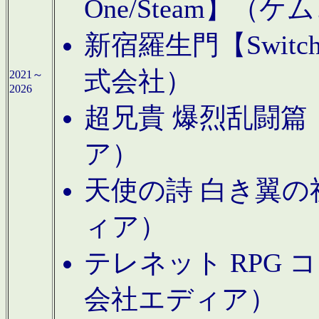
One/Steam】（ケ
新宿羅生門【Swi
式会社）
2021～
2026
超兄貴 爆烈乱闘篇【
ア）
天使の詩 白き翼の祈
ィア）
テレネット RPG 
会社エディア）