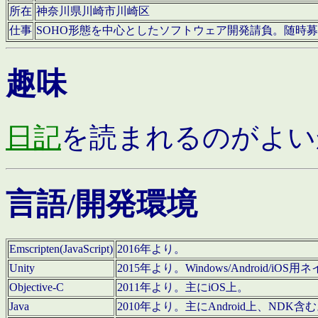
所在
神奈川県川崎市川崎区
仕事
SOHO形態を中心としたソフトウェア開発請負。随時
趣味
日記
を読まれるのがよい
言語/開発環境
Emscripten(JavaScript)
2016年より。
Unity
2015年より。Windows/Android
Objective-C
2011年より。主にiOS上。
Java
2010年より。主にAndroid上、NDK含