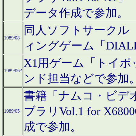
データ作成で参加。
同人ソフトサークル「C
1989/08
ィングゲーム「DIA
X1用ゲーム「トイ
1989/06?
ンド担当などで参加
書籍「ナムコ・ビデ
ブラリVol.1 for 
1989/05
成で参加。