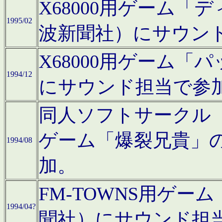
X68000用ゲーム「
1995/02
波新聞社）にサウン
X68000用ゲーム
1994/12
にサウンド担当で参
同人ソフトサークル「CA
ゲーム「爆裂兄貴」
1994/08
加。
FM-TOWNS用ゲ
1994/04?
聞社）にサウンド担