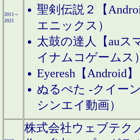
聖剣伝説２【Andr
2011～
2021
エニックス）
太鼓の達人【auス
イナムコゲームス
Eyeresh【And
ぬるぺた -クイーン
シンエイ動画）
株式会社ウェブテクノロジに