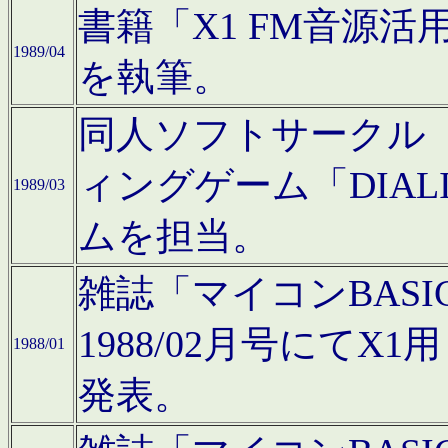
書籍「X1 FM音源
1989/04
を執筆。
同人ソフトサークル「C
ィングゲーム「DIA
1989/03
ムを担当。
雑誌「マイコンBAS
1988/02月号にてX
1988/01
発表。