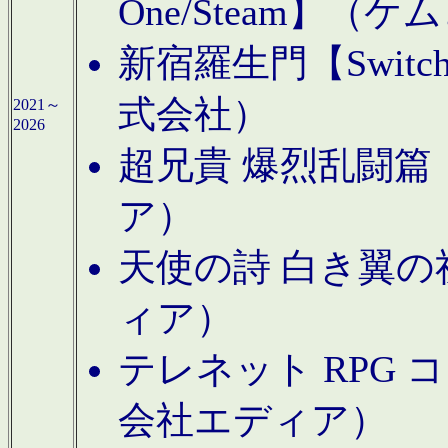
One/Steam】（ケ
新宿羅生門【Swi
式会社）
2021～
2026
超兄貴 爆烈乱闘篇【
ア）
天使の詩 白き翼の祈
ィア）
テレネット RPG 
会社エディア）