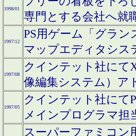
フリーの看板を下ろ
1998/01
専門とする会社へ就
PS用ゲーム「グラン
1997/12
マップエディタシス
クインテット社にてX68
1997/08
像編集システム）ア
クインテット社にて
1997/05
メインプログラマ担
スーパーファミコン