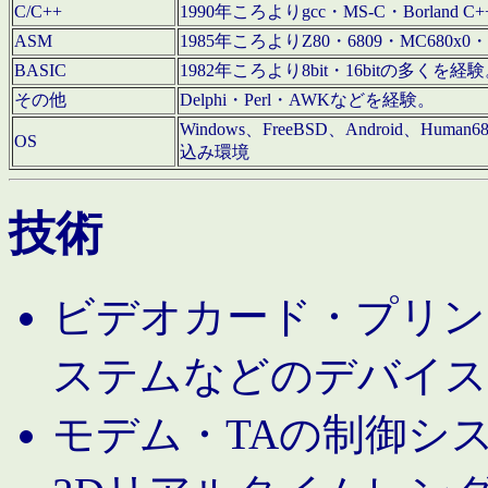
C/C++
1990年ころよりgcc・MS-C・Borland C+
ASM
1985年ころよりZ80・6809・MC680x0・
BASIC
1982年ころより8bit・16bitの多くを
その他
Delphi・Perl・AWKなどを経験。
Windows、FreeBSD、Android、Human
OS
込み環境
技術
ビデオカード・プリンタ
ステムなどのデバイス
モデム・TAの制御シ