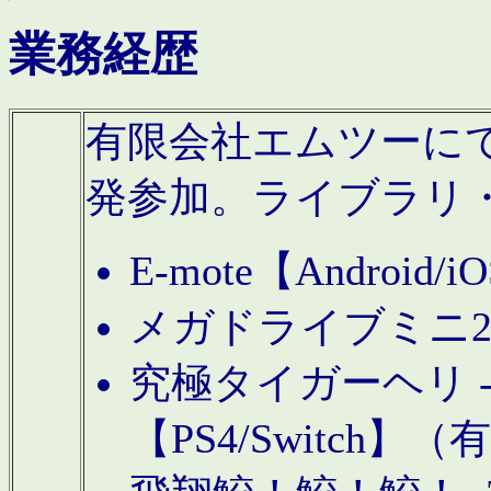
業務経歴
有限会社エムツーにてAn
発参加。ライブラリ
E-mote【Andro
メガドライブミニ
究極タイガーヘリ -TO
【PS4/Switch