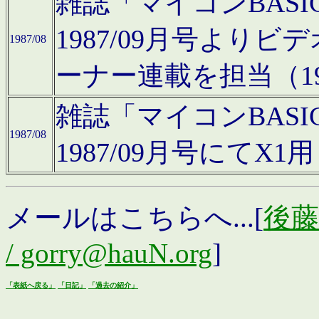
雑誌「マイコンBAS
1987/09月号より
1987/08
ーナー連載を担当（19
雑誌「マイコンBAS
1987/08
1987/09月号にて
メールはこちらへ...[
後藤浩
/ gorry@hauN.org
]
「表紙へ戻る」
「日記」
「過去の紹介」