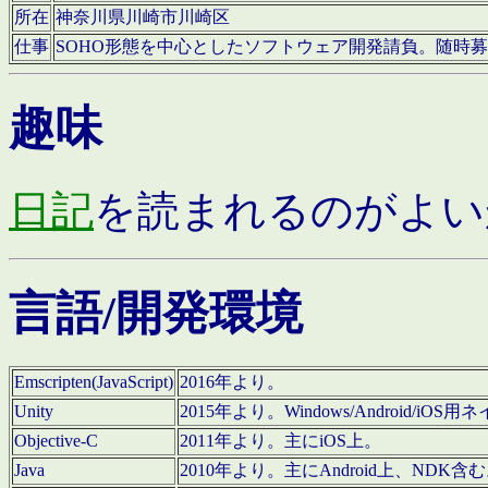
所在
神奈川県川崎市川崎区
仕事
SOHO形態を中心としたソフトウェア開発請負。随時
趣味
日記
を読まれるのがよい
言語/開発環境
Emscripten(JavaScript)
2016年より。
Unity
2015年より。Windows/Android
Objective-C
2011年より。主にiOS上。
Java
2010年より。主にAndroid上、NDK含