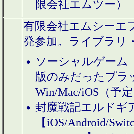
限会社エムツー）
有限会社エムシーエフに
発参加。ライブラリ
ソーシャルゲーム（タ
版のみだったプラ
Win/Mac/iOS（
封魔戦記エルドギ
【iOS/Android/Switc