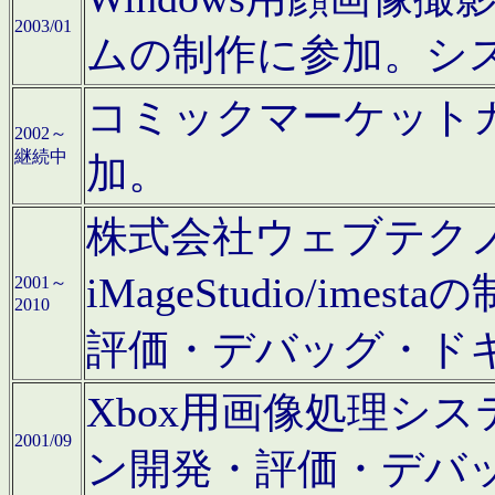
2003/01
ムの制作に参加。シ
コミックマーケット
2002～
継続中
加。
株式会社ウェブテクノロ
iMageStudio/i
2001～
2010
評価・デバッグ・ド
Xbox用画像処理シ
2001/09
ン開発・評価・デバ