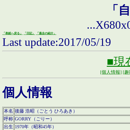
「
...X680x0 
「表紙へ戻る」
「日記」
「過去の紹介」
Last update:2017/05/19
■現
[個人情報]
[趣
個人情報
本名
後藤 浩昭（ごとう ひろあき）
呼称
GORRY（ごりー）
出生
1970年（昭和45年）