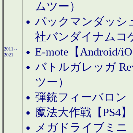
ムツー）
パックマンダッシュ！
社バンダイナムコ
E-mote【Andro
2011～
2021
バトルガレッガ Rev
ツー）
弾銃フィーバロン【
魔法大作戦【PS4
メガドライブミニ