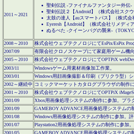
聖剣伝説 -ファイナルファンタジー外伝-
聖剣伝説２【Android】（株式会社ス
2011～2021
太鼓の達人【auスマートパス】（株式
Eyeresh【Android】（株式会社リメディ
ぬるぺた -クイーンバグの襲来-（TOKY
2008～2010
株式会社ウェブテクノロジにてEsPix/EsPi
2007/09
有限会社クロノスケープにて家庭用ゲーム機
2005～2010
株式会社ウェブテクノロジにてOPTPiX webD
2003/11
Windowsゲーム用素材画像加工作業。
2003/01
Windows用顔画像撮影＆印刷（プリクラ型
2002～継続中
コミックマーケットカタログブラウザの制作
2001～2010
株式会社ウェブテクノロジにてOPTPiX iMag
2001/09
Xbox用画像処理システムの制作に参加。プ
2001/09
GAMEBOY ADVANCE用画像処理シス
2001/08
Windows用画像処理システムの制作に参加
2001/07
Playstation2用画像処理システムの制作
2001/05
GAMEBOY ADVANCE用画像処理シス