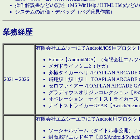
操作解説書などの記述（MS WinHelp / HTML Help
システムの評価・デバッグ（バグ発見作業）
業務経歴
有限会社エムツーにてAndroid/iOS用プ
E-mote【Android/iOS】（有限会社エム
メガドライブミニ2（セガ）
究極タイガーヘリ -TOAPLAN ARCADE 
2021～2026
飛翔鮫！鮫！鮫！ -TOAPLAN ARCADE 
ゼロファイアー -TOAPLAN ARCADE G
グラディウスオリジンコレクション【PS5/Switch
オペレーション・ナイトストライカーズ【Swi
ナイトストライカーGEAR【Switch/St
有限会社エムシーエフにてAndroid用プロ
ソーシャルゲーム（タイトル非公開）／And
封魔戦記エルドギア【iOS/Android/SwitchPS5