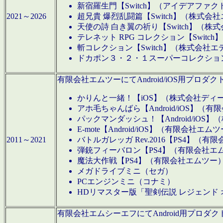
新宿羅生門【Switch】（アイデアファ
2021～2026
超兄貴 爆烈乱闘篇【Switch】（株式会
天使の詩 白き翼の祈り【Switch】（株
テレネット RPG コレクション【Switc
斬コレクション【Switch】（株式会社エ
ドカポン３・２・１スーパーコレクション！
有限会社エムツーにてAndroid/iOS用プ
かりんと一緒！【iOS】（株式会社ディ
アホ毛ちゃんばら【Android/iOS】（
パックマンダッシュ！【Android/iO
E-mote【Android/iOS】（有限会社エム
2011～2021
バトルガレッガ Rev.2016【PS4】（
弾銃フィーバロン【PS4】（有限会社エ
魔法大作戦【PS4】（有限会社エムツー
メガドライブミニ（セガ）
PCエンジンミニ（コナミ）
HDリマスター版「聖剣伝説 レジェンド
有限会社エムシーエフにてAndroid用プロ