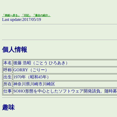
「表紙へ戻る」
「日記」
「過去の紹介」
Last update:2017/05/19
個人情報
本名
後藤 浩昭（ごとう ひろあき）
呼称
GORRY（ごりー）
出生
1970年（昭和45年）
所在
神奈川県川崎市川崎区
仕事
SOHO形態を中心としたソフトウェア開発請負。随時
趣味