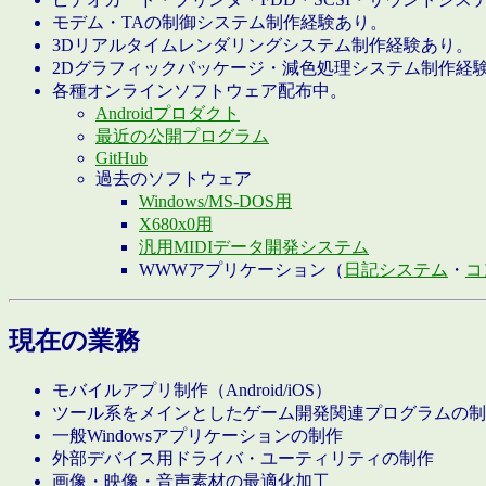
モデム・TAの制御システム制作経験あり。
3Dリアルタイムレンダリングシステム制作経験あり。
2Dグラフィックパッケージ・減色処理システム制作経
各種オンラインソフトウェア配布中。
Androidプロダクト
最近の公開プログラム
GitHub
過去のソフトウェア
Windows/MS-DOS用
X680x0用
汎用MIDIデータ開発システム
WWWアプリケーション（
日記システム
・
コ
現在の業務
モバイルアプリ制作（Android/iOS）
ツール系をメインとしたゲーム開発関連プログラムの制
一般Windowsアプリケーションの制作
外部デバイス用ドライバ・ユーティリティの制作
画像・映像・音声素材の最適化加工