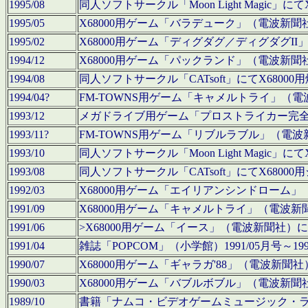
1995/08
同人ソフトサークル「Moon Light Magi
1995/05
X68000用ゲーム「バラデューク」（電波新
1995/02
X68000用ゲーム「ディグダグ／ディグダグI
1994/12
X68000用ゲーム「パックランド」（電波新
1994/08
同人ソフトサークル「CATsoft」にてX68
1994/04?
FM-TOWNS用ゲーム「キャメルトライ」（
1993/12
メガドライブ用ゲーム「プロストライカー完
1993/11?
FM-TOWNS用ゲーム「リブルラブル」（電
1993/10
同人ソフトサークル「Moon Light Magi
1993/08
同人ソフトサークル「CATsoft」にてX68
1992/03
X68000用ゲーム「エイリアンシンドローム
1991/09
X68000用ゲーム「キャメルトライ」（電波
1991/06
>X68000用ゲーム「イース」（電波新聞社
1991/04
雑誌「POPCOM」（小学館）1991/05月
1990/07
X68000用ゲーム「ギャラガ'88」（電波新
1990/03
X68000用ゲーム「バブルボブル」（電波新
1989/10
書籍「ナムコ・ビデオゲームミュージック・ライブ