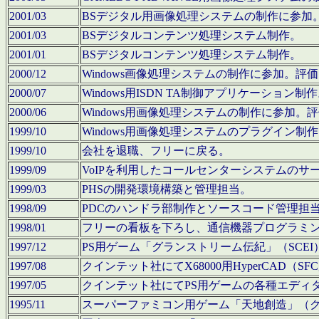
2001/03
BSデジタル用画像処理システムの制作に参加
2001/03
BSデジタルコンテンツ処理システム制作。
2001/01
BSデジタルコンテンツ処理システム制作。
2000/12
Windows画像処理システムの制作に参加。
2000/07
Windows用ISDN TA制御アプリケーション制
2000/06
Windows用画像処理システムの制作に参加
1999/10
Windows用画像処理システムのプラグイン制
1999/10
会社を退職、フリーに戻る。
1999/09
VoIPを利用したコールセンターシステムのサ
1999/03
PHSの開発環境構築と管理担当。
1998/09
PDCのハンドラ部制作とソースコード管理担
1998/01
フリーの看板を下ろし、通信機器プログラミ
1997/12
PS用ゲーム「グランストリーム伝紀」（SCE
1997/08
クインテット社にてX68000用HyperCAD
1997/05
クインテット社にてPS用ゲームの各種エディ
1995/11
スーパーファミコン用ゲーム「天地創造」（