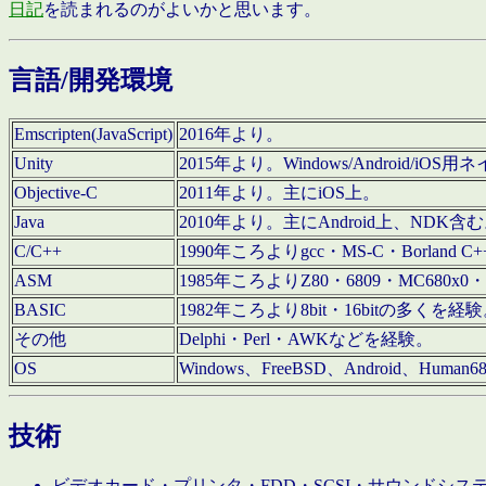
日記
を読まれるのがよいかと思います。
言語/開発環境
Emscripten(JavaScript)
2016年より。
Unity
2015年より。Windows/Android
Objective-C
2011年より。主にiOS上。
Java
2010年より。主にAndroid上、NDK含
C/C++
1990年ころよりgcc・MS-C・Borland C+
ASM
1985年ころよりZ80・6809・MC680x0・
BASIC
1982年ころより8bit・16bitの多くを
その他
Delphi・Perl・AWKなどを経験。
OS
Windows、FreeBSD、Android、Human
技術
ビデオカード・プリンタ・FDD・SCSI・サウンドシ