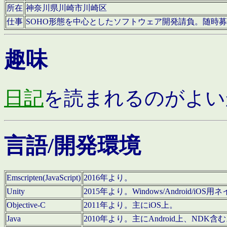
所在
神奈川県川崎市川崎区
仕事
SOHO形態を中心としたソフトウェア開発請負。随時
趣味
日記
を読まれるのがよい
言語/開発環境
Emscripten(JavaScript)
2016年より。
Unity
2015年より。Windows/Android
Objective-C
2011年より。主にiOS上。
Java
2010年より。主にAndroid上、NDK含