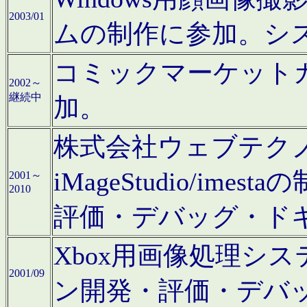
2003/01
ムの制作に参加。シ
コミックマーケット
2002～
継続中
加。
株式会社ウェブテクノロ
iMageStudio/i
2001～
2010
評価・デバッグ・ド
Xbox用画像処理シ
2001/09
ン開発・評価・デバ