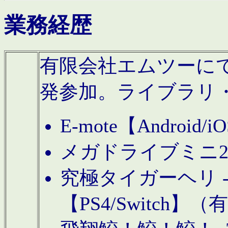
業務経歴
有限会社エムツーにてAn
発参加。ライブラリ
E-mote【Andro
メガドライブミニ
究極タイガーヘリ -TO
【PS4/Switch