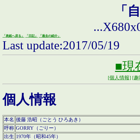
「
...X680x0 
「表紙へ戻る」
「日記」
「過去の紹介」
Last update:2017/05/19
■現
[個人情報]
[趣
個人情報
本名
後藤 浩昭（ごとう ひろあき）
呼称
GORRY（ごりー）
出生
1970年（昭和45年）