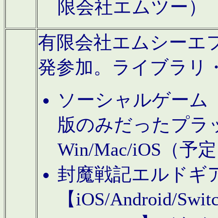
限会社エムツー）
有限会社エムシーエフに
発参加。ライブラリ
ソーシャルゲーム（タ
版のみだったプラ
Win/Mac/iOS（
封魔戦記エルドギ
【iOS/Android/Switc