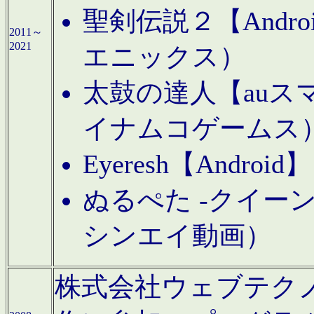
聖剣伝説２【Andr
2011～
2021
エニックス）
太鼓の達人【auス
イナムコゲームス
Eyeresh【And
ぬるぺた -クイーン
シンエイ動画）
株式会社ウェブテクノロジに