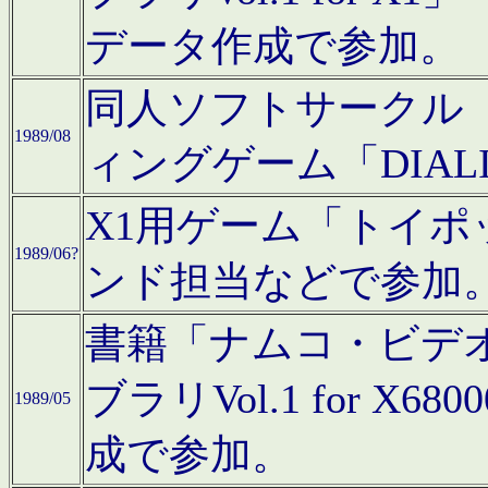
データ作成で参加。
同人ソフトサークル「C
1989/08
ィングゲーム「DIA
X1用ゲーム「トイ
1989/06?
ンド担当などで参加
書籍「ナムコ・ビデ
ブラリVol.1 for 
1989/05
成で参加。