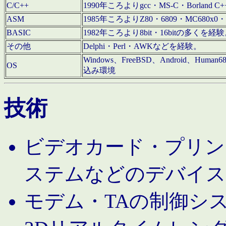
C/C++
1990年ころよりgcc・MS-C・Borland C+
ASM
1985年ころよりZ80・6809・MC680x0・
BASIC
1982年ころより8bit・16bitの多くを
その他
Delphi・Perl・AWKなどを経験。
Windows、FreeBSD、Android、Human
OS
込み環境
技術
ビデオカード・プリンタ
ステムなどのデバイス
モデム・TAの制御シ