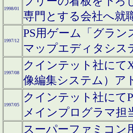
フリーの看板を下ろ
1998/01
専門とする会社へ就
PS用ゲーム「グラン
1997/12
マップエディタシス
クインテット社にてX68
1997/08
像編集システム）ア
クインテット社にて
1997/05
メインプログラマ担
スーパーファミコン