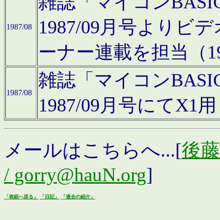
雑誌「マイコンBAS
1987/09月号より
1987/08
ーナー連載を担当（19
雑誌「マイコンBAS
1987/08
1987/09月号にて
メールはこちらへ...[
後藤浩
/ gorry@hauN.org
]
「表紙へ戻る」
「日記」
「過去の紹介」