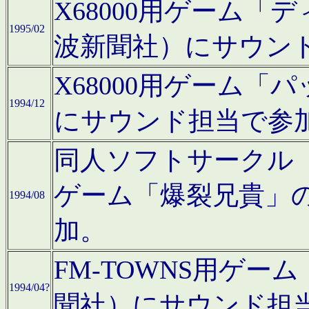
X68000用ゲーム「
1995/02
波新聞社）にサウン
X68000用ゲーム
1994/12
にサウンド担当で参
同人ソフトサークル「CA
ゲーム「爆裂兄貴」
1994/08
加。
FM-TOWNS用ゲ
1994/04?
聞社）にサウンド担