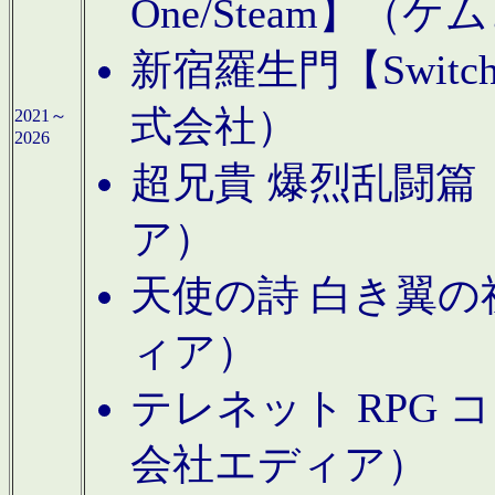
One/Steam】（ケ
新宿羅生門【Swi
式会社）
2021～
2026
超兄貴 爆烈乱闘篇【
ア）
天使の詩 白き翼の祈
ィア）
テレネット RPG 
会社エディア）