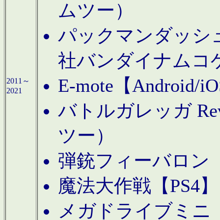
ムツー）
パックマンダッシュ！
社バンダイナムコ
E-mote【Andro
2011～
2021
バトルガレッガ Rev
ツー）
弾銃フィーバロン【
魔法大作戦【PS4
メガドライブミニ