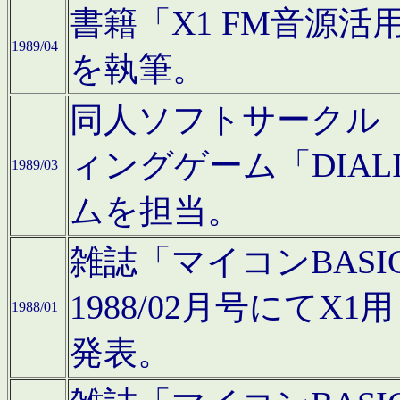
書籍「X1 FM音源
1989/04
を執筆。
同人ソフトサークル「C
ィングゲーム「DIA
1989/03
ムを担当。
雑誌「マイコンBAS
1988/02月号にてX
1988/01
発表。