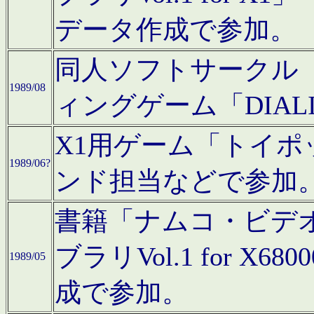
データ作成で参加。
同人ソフトサークル「C
1989/08
ィングゲーム「DIA
X1用ゲーム「トイ
1989/06?
ンド担当などで参加
書籍「ナムコ・ビデ
ブラリVol.1 for 
1989/05
成で参加。