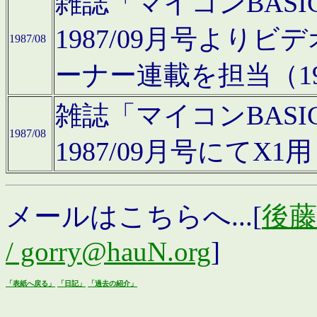
雑誌「マイコンBAS
1987/09月号より
1987/08
ーナー連載を担当（19
雑誌「マイコンBAS
1987/08
1987/09月号にて
メールはこちらへ...[
後藤浩
/ gorry@hauN.org
]
「表紙へ戻る」
「日記」
「過去の紹介」