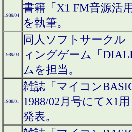
書籍「X1 FM音源
1989/04
を執筆。
同人ソフトサークル「C
ィングゲーム「DIA
1989/03
ムを担当。
雑誌「マイコンBAS
1988/02月号にてX
1988/01
発表。