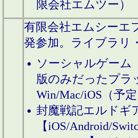
限会社エムツー）
有限会社エムシーエフに
発参加。ライブラリ
ソーシャルゲーム（タ
版のみだったプラ
Win/Mac/iOS（
封魔戦記エルドギ
【iOS/Android/Switc