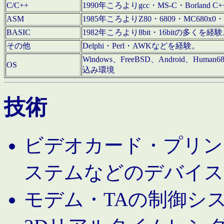
C/C++
1990年ころよりgcc・MS-C・Borland C+
ASM
1985年ころよりZ80・6809・MC680x0・
BASIC
1982年ころより8bit・16bitの多くを
その他
Delphi・Perl・AWKなどを経験。
Windows、FreeBSD、Android、Human
OS
込み環境
技術
ビデオカード・プリンタ
ステムなどのデバイス
モデム・TAの制御シ