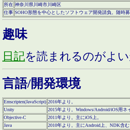
所在
神奈川県川崎市川崎区
仕事
SOHO形態を中心としたソフトウェア開発請負。随時
趣味
日記
を読まれるのがよい
言語/開発環境
Emscripten(JavaScript)
2016年より。
Unity
2015年より。Windows/Android
Objective-C
2011年より。主にiOS上。
Java
2010年より。主にAndroid上、NDK含