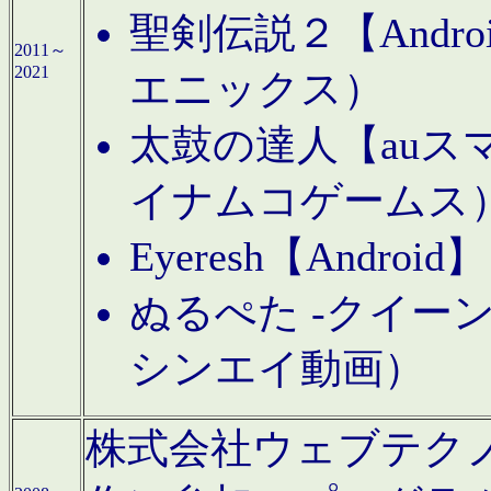
聖剣伝説２【Andr
2011～
2021
エニックス）
太鼓の達人【auス
イナムコゲームス
Eyeresh【And
ぬるぺた -クイーン
シンエイ動画）
株式会社ウェブテクノロジに