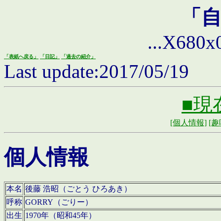
「
...X680x0 
「表紙へ戻る」
「日記」
「過去の紹介」
Last update:2017/05/19
■現
[個人情報]
[趣
個人情報
本名
後藤 浩昭（ごとう ひろあき）
呼称
GORRY（ごりー）
出生
1970年（昭和45年）