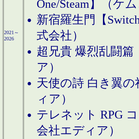
One/Steam】（ケ
新宿羅生門【Swi
式会社）
2021～
2026
超兄貴 爆烈乱闘篇【
ア）
天使の詩 白き翼の祈
ィア）
テレネット RPG 
会社エディア）