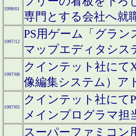
フリーの看板を下ろ
1998/01
専門とする会社へ就
PS用ゲーム「グラン
1997/12
マップエディタシス
クインテット社にてX68
1997/08
像編集システム）ア
クインテット社にて
1997/05
メインプログラマ担
スーパーファミコン