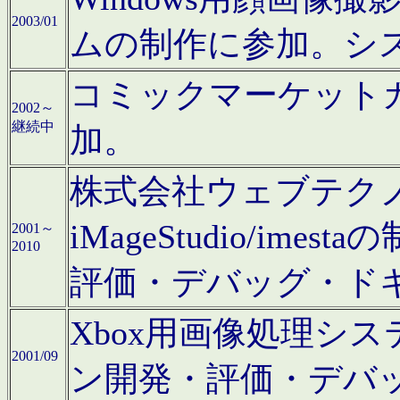
2003/01
ムの制作に参加。シ
コミックマーケット
2002～
継続中
加。
株式会社ウェブテクノロ
iMageStudio/i
2001～
2010
評価・デバッグ・ド
Xbox用画像処理シ
2001/09
ン開発・評価・デバ