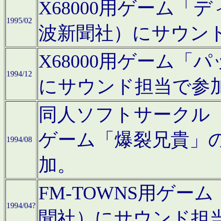
X68000用ゲーム「
1995/02
波新聞社）にサウン
X68000用ゲーム
1994/12
にサウンド担当で参
同人ソフトサークル「CA
ゲーム「爆裂兄貴」
1994/08
加。
FM-TOWNS用ゲ
1994/04?
聞社）にサウンド担