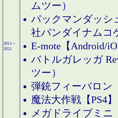
ムツー）
パックマンダッシュ！
社バンダイナムコ
E-mote【Andro
2011～
2021
バトルガレッガ Rev
ツー）
弾銃フィーバロン【
魔法大作戦【PS4
メガドライブミニ