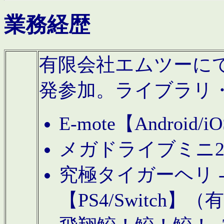
業務経歴
有限会社エムツーにてAn
発参加。ライブラリ
E-mote【Andro
メガドライブミニ
究極タイガーヘリ -TO
【PS4/Switch