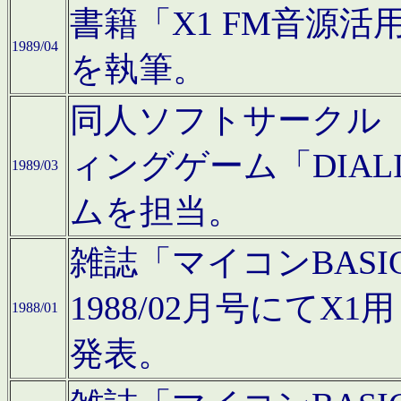
書籍「X1 FM音源
1989/04
を執筆。
同人ソフトサークル「C
ィングゲーム「DIA
1989/03
ムを担当。
雑誌「マイコンBAS
1988/02月号にてX
1988/01
発表。