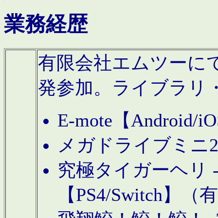
業務経歴
有限会社エムツーにてAn
発参加。ライブラリ
E-mote【Andro
メガドライブミニ
究極タイガーヘリ -TO
【PS4/Switch