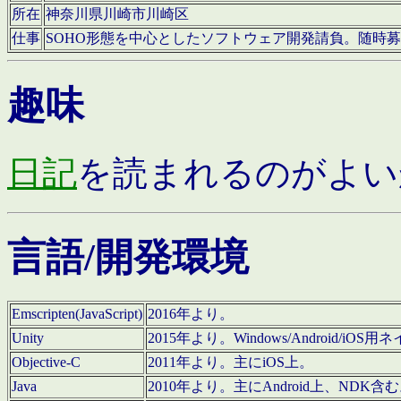
所在
神奈川県川崎市川崎区
仕事
SOHO形態を中心としたソフトウェア開発請負。随時
趣味
日記
を読まれるのがよい
言語/開発環境
Emscripten(JavaScript)
2016年より。
Unity
2015年より。Windows/Android
Objective-C
2011年より。主にiOS上。
Java
2010年より。主にAndroid上、NDK含