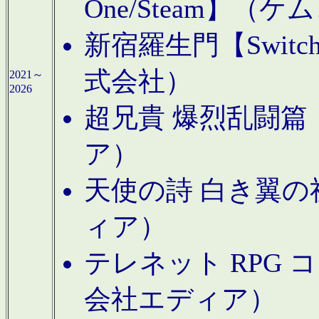
One/Steam】（ケ
新宿羅生門【Swi
式会社）
2021～
2026
超兄貴 爆烈乱闘篇【
ア）
天使の詩 白き翼の祈
ィア）
テレネット RPG 
会社エディア）