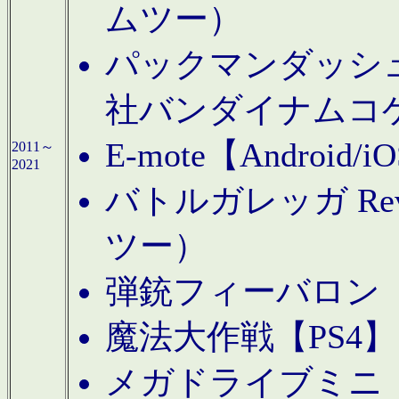
ムツー）
パックマンダッシュ！
社バンダイナムコ
E-mote【Andro
2011～
2021
バトルガレッガ Rev
ツー）
弾銃フィーバロン【
魔法大作戦【PS4
メガドライブミニ