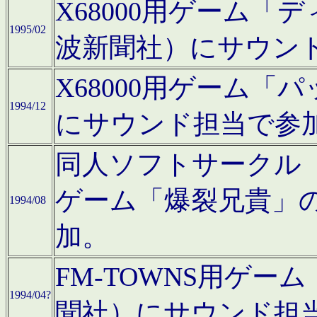
X68000用ゲーム「
1995/02
波新聞社）にサウン
X68000用ゲーム
1994/12
にサウンド担当で参
同人ソフトサークル「CA
ゲーム「爆裂兄貴」
1994/08
加。
FM-TOWNS用ゲ
1994/04?
聞社）にサウンド担