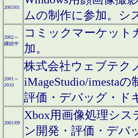
2003/01
ムの制作に参加。シ
コミックマーケット
2002～
継続中
加。
株式会社ウェブテクノロ
iMageStudio/i
2001～
2010
評価・デバッグ・ド
Xbox用画像処理シ
2001/09
ン開発・評価・デバ