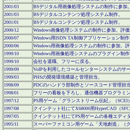
2001/03
BSデジタル用画像処理システムの制作に参加
2001/03
BSデジタルコンテンツ処理システム制作。
2001/01
BSデジタルコンテンツ処理システム制作。
2000/12
Windows画像処理システムの制作に参加。
2000/07
Windows用ISDN TA制御アプリケーション制
2000/06
Windows用画像処理システムの制作に参加
1999/10
Windows用画像処理システムのプラグイン制
1999/10
会社を退職、フリーに戻る。
1999/09
VoIPを利用したコールセンターシステムのサ
1999/03
PHSの開発環境構築と管理担当。
1998/09
PDCのハンドラ部制作とソースコード管理担
1998/01
フリーの看板を下ろし、通信機器プログラミ
1997/12
PS用ゲーム「グランストリーム伝紀」（SCE
1997/08
クインテット社にてX68000用HyperCAD
1997/05
クインテット社にてPS用ゲームの各種エディ
1995/11
スーパーファミコン用ゲーム「天地創造」（