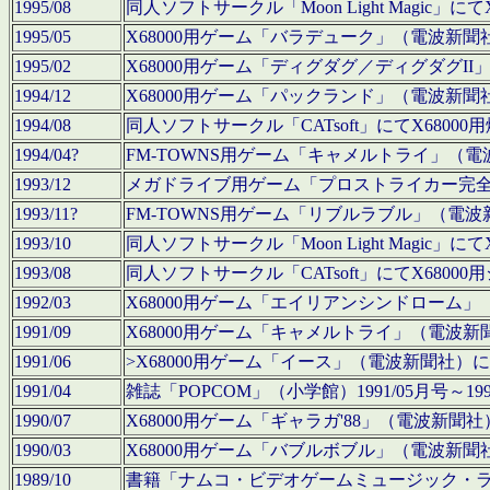
1995/08
同人ソフトサークル「Moon Light Magi
1995/05
X68000用ゲーム「バラデューク」（電波新
1995/02
X68000用ゲーム「ディグダグ／ディグダグI
1994/12
X68000用ゲーム「パックランド」（電波新
1994/08
同人ソフトサークル「CATsoft」にてX68
1994/04?
FM-TOWNS用ゲーム「キャメルトライ」（
1993/12
メガドライブ用ゲーム「プロストライカー完
1993/11?
FM-TOWNS用ゲーム「リブルラブル」（電
1993/10
同人ソフトサークル「Moon Light Magi
1993/08
同人ソフトサークル「CATsoft」にてX68
1992/03
X68000用ゲーム「エイリアンシンドローム
1991/09
X68000用ゲーム「キャメルトライ」（電波
1991/06
>X68000用ゲーム「イース」（電波新聞社
1991/04
雑誌「POPCOM」（小学館）1991/05月
1990/07
X68000用ゲーム「ギャラガ'88」（電波新
1990/03
X68000用ゲーム「バブルボブル」（電波新
1989/10
書籍「ナムコ・ビデオゲームミュージック・ライブ