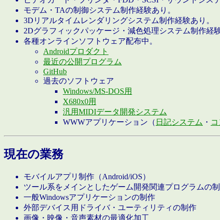
モデム・TAの制御システム制作経験あり。
3Dリアルタイムレンダリングシステム制作経験あり。
2Dグラフィックパッケージ・減色処理システム制作経
各種オンラインソフトウェア配布中。
Androidプロダクト
最近の公開プログラム
GitHub
過去のソフトウェア
Windows/MS-DOS用
X680x0用
汎用MIDIデータ開発システム
WWWアプリケーション（
日記システム
・
コ
現在の業務
モバイルアプリ制作（Android/iOS）
ツール系をメインとしたゲーム開発関連プログラムの制
一般Windowsアプリケーションの制作
外部デバイス用ドライバ・ユーティリティの制作
画像・映像・音声素材の最適化加工