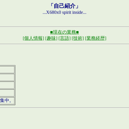
「自己紹介」
...X680x0 spirit inside...
■現在の業務■
[個人情報]
[趣味]
[言語]
[技術]
[業務経歴]
募集中。