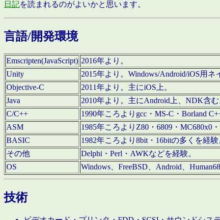
日記
を読まれるのがよいかと思います。
言語/開発環境
Emscripten(JavaScript)
2016年より。
Unity
2015年より。Windows/Android
Objective-C
2011年より。主にiOS上。
Java
2010年より。主にAndroid上、NDK含
C/C++
1990年ころよりgcc・MS-C・Borland C+
ASM
1985年ころよりZ80・6809・MC680x0・
BASIC
1982年ころより8bit・16bitの多くを
その他
Delphi・Perl・AWKなどを経験。
OS
Windows、FreeBSD、Android、Human
技術
ビデオカード・プリンタ・FDD・SCSI・サウンドシ