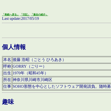
「表紙へ戻る」
「日記」
「過去の紹介」
Last update:2017/05/19
個人情報
本名
後藤 浩昭（ごとう ひろあき）
呼称
GORRY（ごりー）
出生
1970年（昭和45年）
所在
神奈川県川崎市川崎区
仕事
SOHO形態を中心としたソフトウェア開発請負。随時
趣味