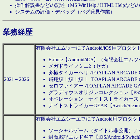
操作解説書などの記述（MS WinHelp / HTML Help
システムの評価・デバッグ（バグ発見作業）
業務経歴
有限会社エムツーにてAndroid/iOS用プ
E-mote【Android/iOS】（有限会社エム
メガドライブミニ2（セガ）
究極タイガーヘリ -TOAPLAN ARCADE 
2021～2026
飛翔鮫！鮫！鮫！ -TOAPLAN ARCADE 
ゼロファイアー -TOAPLAN ARCADE G
グラディウスオリジンコレクション【PS5/Switch
オペレーション・ナイトストライカーズ【Swi
ナイトストライカーGEAR【Switch/St
有限会社エムシーエフにてAndroid用プロ
ソーシャルゲーム（タイトル非公開）／And
封魔戦記エルドギア【iOS/Android/SwitchPS5