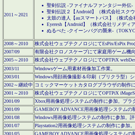
聖剣伝説 -ファイナルファンタジー外伝-
聖剣伝説２【Android】（株式会社ス
2011～2021
太鼓の達人【auスマートパス】（株式
Eyeresh【Android】（株式会社リメディ
ぬるぺた -クイーンバグの襲来-（TOKY
2008～2010
株式会社ウェブテクノロジにてEsPix/EsPi
2007/09
有限会社クロノスケープにて家庭用ゲーム機
2005～2010
株式会社ウェブテクノロジにてOPTPiX webD
2003/11
Windowsゲーム用素材画像加工作業。
2003/01
Windows用顔画像撮影＆印刷（プリクラ型
2002～継続中
コミックマーケットカタログブラウザの制作
2001～2010
株式会社ウェブテクノロジにてOPTPiX iMag
2001/09
Xbox用画像処理システムの制作に参加。プ
2001/09
GAMEBOY ADVANCE用画像処理シス
2001/08
Windows用画像処理システムの制作に参加
2001/07
Playstation2用画像処理システムの制作
2001/05
GAMEBOY ADVANCE用画像処理シス