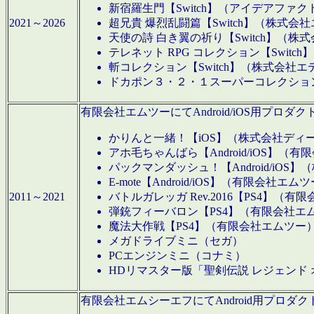
新宿羅生門【Switch】（アイデアファ
2021～2026
超兄貴 爆烈乱闘篇【Switch】（株式会
天使の詩 白き翼の祈り【Switch】（株
テレネット RPG コレクション【Switc
斬コレクション【Switch】（株式会社エ
ドカポン３・２・１スーパーコレクション！
有限会社エムツーにてAndroid/iOS用プ
かりんと一緒！【iOS】（株式会社ディ
アホ毛ちゃんばら【Android/iOS】（
パックマンダッシュ！【Android/iO
E-mote【Android/iOS】（有限会社エム
2011～2021
バトルガレッガ Rev.2016【PS4】（
弾銃フィーバロン【PS4】（有限会社エ
魔法大作戦【PS4】（有限会社エムツー
メガドライブミニ（セガ）
PCエンジンミニ（コナミ）
HDリマスター版「聖剣伝説 レジェンド
有限会社エムシーエフにてAndroid用プロ