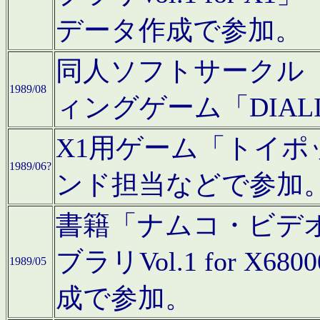
データ作成で参加。
同人ソフトサークル「C
1989/08
ィングゲーム「DIA
X1用ゲーム「トイ
1989/06?
ンド担当などで参加
書籍「ナムコ・ビデ
ブラリVol.1 for 
1989/05
成で参加。