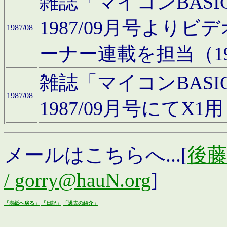
雑誌「マイコンBAS
1987/09月号より
1987/08
ーナー連載を担当（19
雑誌「マイコンBAS
1987/08
1987/09月号にて
メールはこちらへ...[
後藤浩
/ gorry@hauN.org
]
「表紙へ戻る」
「日記」
「過去の紹介」