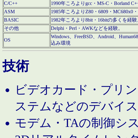
C/C++
1990年ころよりgcc・MS-C・Borland C+
ASM
1985年ころよりZ80・6809・MC680x0・
BASIC
1982年ころより8bit・16bitの多くを
その他
Delphi・Perl・AWKなどを経験。
Windows、FreeBSD、Android、Human
OS
込み環境
技術
ビデオカード・プリンタ
ステムなどのデバイス
モデム・TAの制御シ