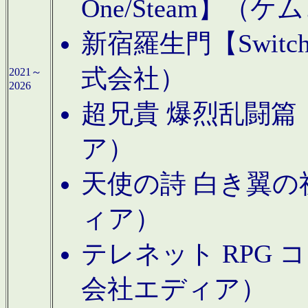
One/Steam】（ケ
新宿羅生門【Swi
式会社）
2021～
2026
超兄貴 爆烈乱闘篇【
ア）
天使の詩 白き翼の祈
ィア）
テレネット RPG 
会社エディア）