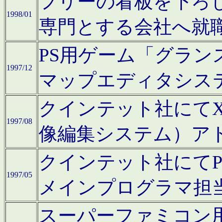
フリーの看板を下ろ
1998/01
専門とする会社へ就
PS用ゲーム「グラン
1997/12
マップエディタシス
クインテット社にてX68
1997/08
像編集システム）ア
クインテット社にて
1997/05
メインプログラマ担
スーパーファミコン