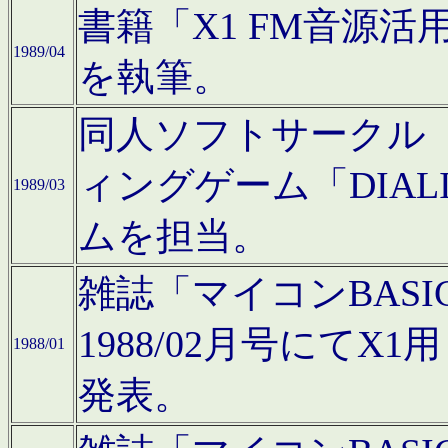
書籍「X1 FM音源
1989/04
を執筆。
同人ソフトサークル「C
ィングゲーム「DIA
1989/03
ムを担当。
雑誌「マイコンBAS
1988/02月号にてX
1988/01
発表。