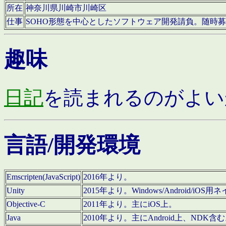
所在
神奈川県川崎市川崎区
仕事
SOHO形態を中心としたソフトウェア開発請負。随時
趣味
日記
を読まれるのがよい
言語/開発環境
Emscripten(JavaScript)
2016年より。
Unity
2015年より。Windows/Android
Objective-C
2011年より。主にiOS上。
Java
2010年より。主にAndroid上、NDK含