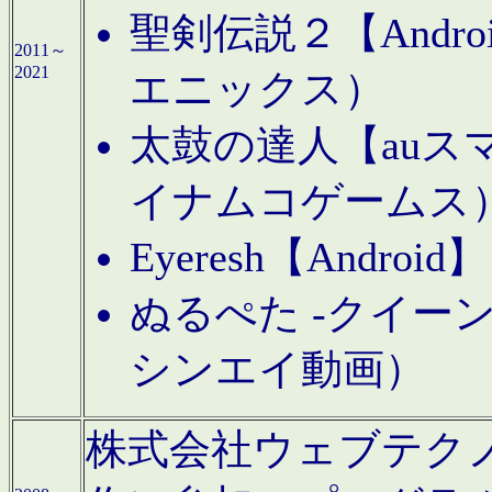
聖剣伝説２【Andr
2011～
2021
エニックス）
太鼓の達人【auス
イナムコゲームス
Eyeresh【And
ぬるぺた -クイーン
シンエイ動画）
株式会社ウェブテクノロジに