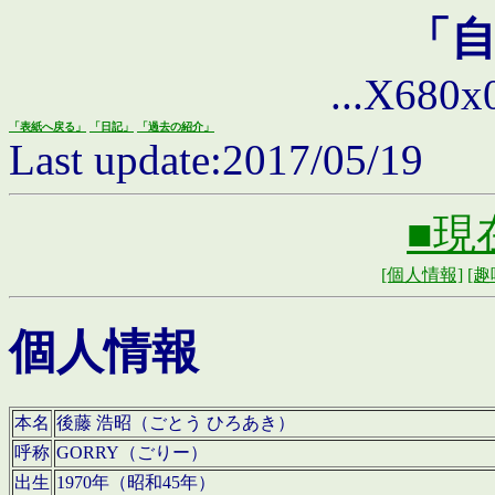
「
...X680x0 
「表紙へ戻る」
「日記」
「過去の紹介」
Last update:2017/05/19
■現
[個人情報]
[趣
個人情報
本名
後藤 浩昭（ごとう ひろあき）
呼称
GORRY（ごりー）
出生
1970年（昭和45年）