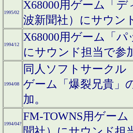
X68000用ゲーム「
1995/02
波新聞社）にサウン
X68000用ゲーム
1994/12
にサウンド担当で参
同人ソフトサークル「CA
ゲーム「爆裂兄貴」
1994/08
加。
FM-TOWNS用ゲ
1994/04?
聞社）にサウンド担