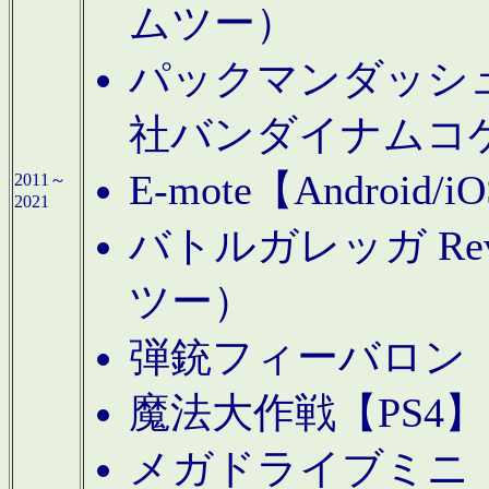
ムツー）
パックマンダッシュ！
社バンダイナムコ
E-mote【Andro
2011～
2021
バトルガレッガ Rev
ツー）
弾銃フィーバロン【
魔法大作戦【PS4
メガドライブミニ