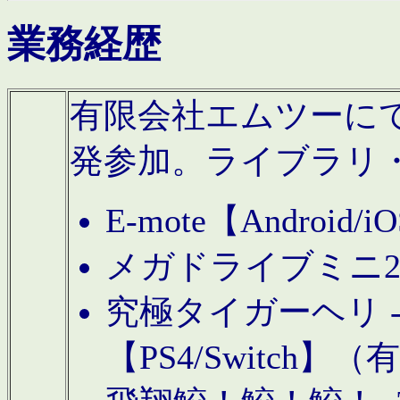
業務経歴
有限会社エムツーにてAn
発参加。ライブラリ
E-mote【Andro
メガドライブミニ
究極タイガーヘリ -TO
【PS4/Switch