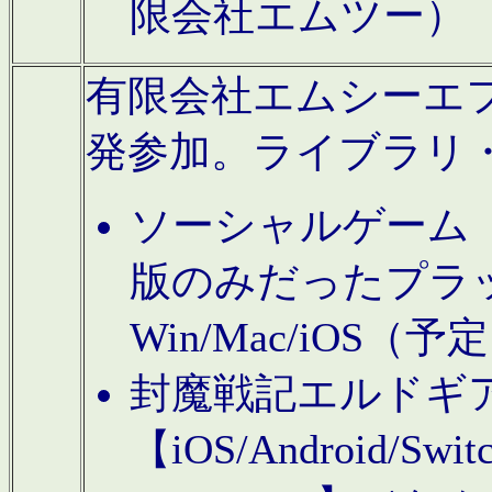
限会社エムツー）
有限会社エムシーエフに
発参加。ライブラリ
ソーシャルゲーム（タ
版のみだったプラ
Win/Mac/iOS（
封魔戦記エルドギ
【iOS/Android/Switc