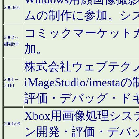
2003/01
ムの制作に参加。シ
コミックマーケット
2002～
継続中
加。
株式会社ウェブテクノロ
iMageStudio/i
2001～
2010
評価・デバッグ・ド
Xbox用画像処理シ
2001/09
ン開発・評価・デバ