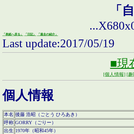
「
...X680x0 
「表紙へ戻る」
「日記」
「過去の紹介」
Last update:2017/05/19
■現
[個人情報]
[趣
個人情報
本名
後藤 浩昭（ごとう ひろあき）
呼称
GORRY（ごりー）
出生
1970年（昭和45年）