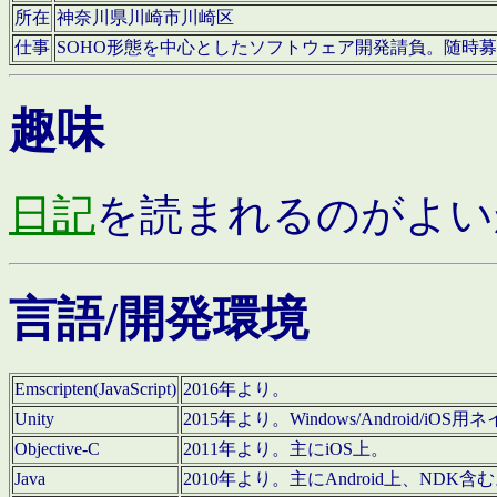
所在
神奈川県川崎市川崎区
仕事
SOHO形態を中心としたソフトウェア開発請負。随時
趣味
日記
を読まれるのがよい
言語/開発環境
Emscripten(JavaScript)
2016年より。
Unity
2015年より。Windows/Android
Objective-C
2011年より。主にiOS上。
Java
2010年より。主にAndroid上、NDK含