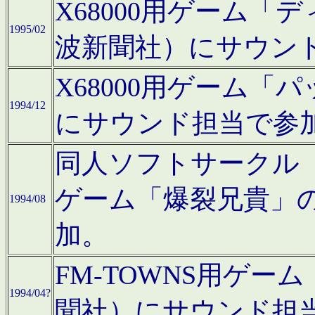
X68000用ゲーム「
1995/02
波新聞社）にサウン
X68000用ゲーム
1994/12
にサウンド担当で参
同人ソフトサークル「CA
ゲーム「爆裂兄貴」
1994/08
加。
FM-TOWNS用ゲ
1994/04?
聞社）にサウンド担