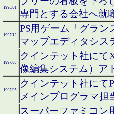
フリーの看板を下ろ
1998/01
専門とする会社へ就
PS用ゲーム「グラン
1997/12
マップエディタシス
クインテット社にてX68
1997/08
像編集システム）ア
クインテット社にて
1997/05
メインプログラマ担
スーパーファミコン