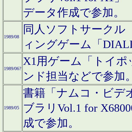
データ作成で参加。
同人ソフトサークル「C
1989/08
ィングゲーム「DIA
X1用ゲーム「トイ
1989/06?
ンド担当などで参加
書籍「ナムコ・ビデ
ブラリVol.1 for 
1989/05
成で参加。