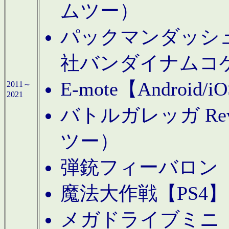
ムツー）
パックマンダッシュ！
社バンダイナムコ
E-mote【Andro
2011～
2021
バトルガレッガ Rev
ツー）
弾銃フィーバロン【
魔法大作戦【PS4
メガドライブミニ