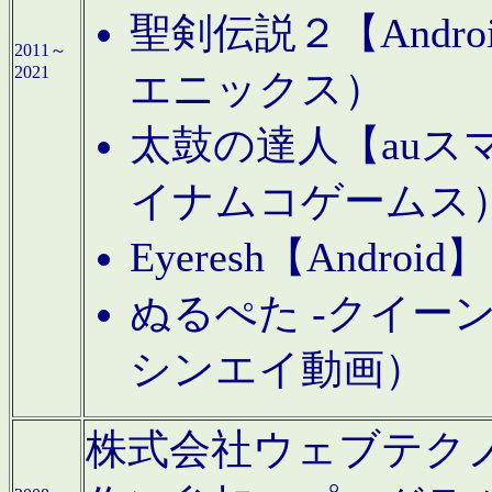
聖剣伝説２【Andr
2011～
2021
エニックス）
太鼓の達人【auス
イナムコゲームス
Eyeresh【And
ぬるぺた -クイーン
シンエイ動画）
株式会社ウェブテクノロジに