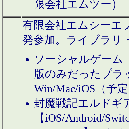
限会社エムツー）
有限会社エムシーエフに
発参加。ライブラリ
ソーシャルゲーム（タ
版のみだったプラ
Win/Mac/iOS（
封魔戦記エルドギ
【iOS/Android/Switc