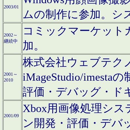
2003/01
ムの制作に参加。シ
コミックマーケット
2002～
継続中
加。
株式会社ウェブテクノロ
iMageStudio/i
2001～
2010
評価・デバッグ・ド
Xbox用画像処理シ
2001/09
ン開発・評価・デバ