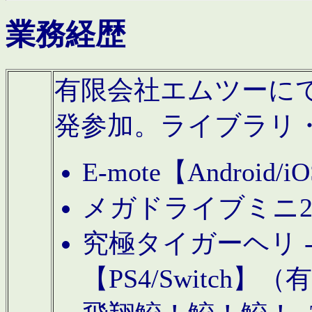
業務経歴
有限会社エムツーにてAn
発参加。ライブラリ
E-mote【Andro
メガドライブミニ
究極タイガーヘリ -TO
【PS4/Switch