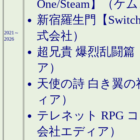
One/Steam】（ケ
新宿羅生門【Swi
式会社）
2021～
2026
超兄貴 爆烈乱闘篇【
ア）
天使の詩 白き翼の祈
ィア）
テレネット RPG 
会社エディア）