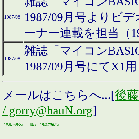
雑誌「マイコンBAS
1987/09月号より
1987/08
ーナー連載を担当（19
雑誌「マイコンBAS
1987/08
1987/09月号にて
メールはこちらへ...[
後藤浩
/ gorry@hauN.org
]
「表紙へ戻る」
「日記」
「過去の紹介」