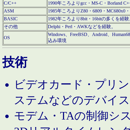
C/C++
1990年ころよりgcc・MS-C・Borland C+
ASM
1985年ころよりZ80・6809・MC680x0・
BASIC
1982年ころより8bit・16bitの多くを
その他
Delphi・Perl・AWKなどを経験。
Windows、FreeBSD、Android、Human
OS
込み環境
技術
ビデオカード・プリンタ
ステムなどのデバイス
モデム・TAの制御シ