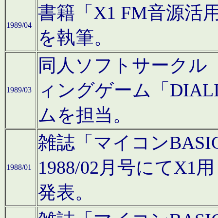
書籍「X1 FM音源
1989/04
を執筆。
同人ソフトサークル「C
ィングゲーム「DIA
1989/03
ムを担当。
雑誌「マイコンBAS
1988/02月号にてX
1988/01
発表。