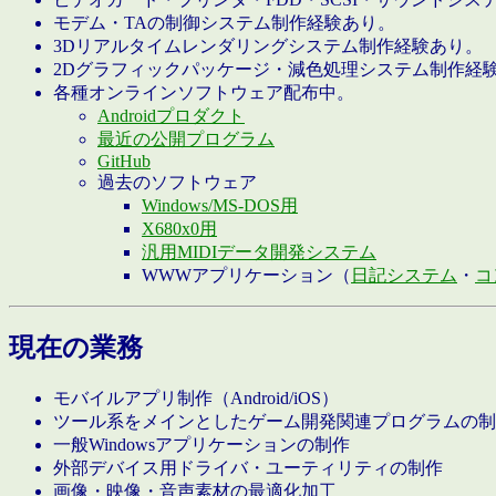
モデム・TAの制御システム制作経験あり。
3Dリアルタイムレンダリングシステム制作経験あり。
2Dグラフィックパッケージ・減色処理システム制作経
各種オンラインソフトウェア配布中。
Androidプロダクト
最近の公開プログラム
GitHub
過去のソフトウェア
Windows/MS-DOS用
X680x0用
汎用MIDIデータ開発システム
WWWアプリケーション（
日記システム
・
コ
現在の業務
モバイルアプリ制作（Android/iOS）
ツール系をメインとしたゲーム開発関連プログラムの制
一般Windowsアプリケーションの制作
外部デバイス用ドライバ・ユーティリティの制作
画像・映像・音声素材の最適化加工