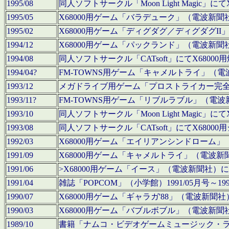
1995/08
同人ソフトサークル「Moon Light Magi
1995/05
X68000用ゲーム「バラデューク」（電波新
1995/02
X68000用ゲーム「ディグダグ／ディグダグI
1994/12
X68000用ゲーム「パックランド」（電波新
1994/08
同人ソフトサークル「CATsoft」にてX68
1994/04?
FM-TOWNS用ゲーム「キャメルトライ」（
1993/12
メガドライブ用ゲーム「プロストライカー完
1993/11?
FM-TOWNS用ゲーム「リブルラブル」（電
1993/10
同人ソフトサークル「Moon Light Magi
1993/08
同人ソフトサークル「CATsoft」にてX68
1992/03
X68000用ゲーム「エイリアンシンドローム
1991/09
X68000用ゲーム「キャメルトライ」（電波
1991/06
>X68000用ゲーム「イース」（電波新聞社
1991/04
雑誌「POPCOM」（小学館）1991/05月
1990/07
X68000用ゲーム「ギャラガ'88」（電波新
1990/03
X68000用ゲーム「バブルボブル」（電波新
1989/10
書籍「ナムコ・ビデオゲームミュージック・ライブ