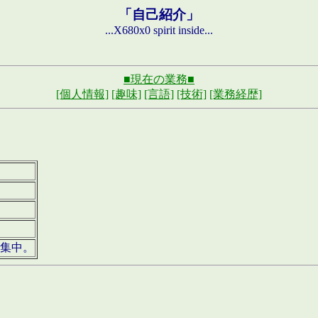
「自己紹介」
...X680x0 spirit inside...
■現在の業務■
[個人情報]
[趣味]
[言語]
[技術]
[業務経歴]
募集中。