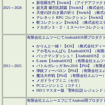
新宿羅生門【Switch】（アイデアファ
2021～2026
超兄貴 爆烈乱闘篇【Switch】（株式会
天使の詩 白き翼の祈り【Switch】（株
テレネット RPG コレクション【Switc
斬コレクション【Switch】（株式会社エ
ドカポン３・２・１スーパーコレクション！
有限会社エムツーにてAndroid/iOS用プ
かりんと一緒！【iOS】（株式会社ディ
アホ毛ちゃんばら【Android/iOS】（
パックマンダッシュ！【Android/iO
E-mote【Android/iOS】（有限会社エム
2011～2021
バトルガレッガ Rev.2016【PS4】（
弾銃フィーバロン【PS4】（有限会社エ
魔法大作戦【PS4】（有限会社エムツー
メガドライブミニ（セガ）
PCエンジンミニ（コナミ）
HDリマスター版「聖剣伝説 レジェンド
有限会社エムシーエフにてAndroid用プロ