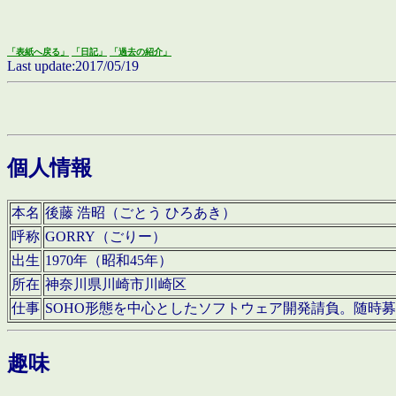
「表紙へ戻る」
「日記」
「過去の紹介」
Last update:2017/05/19
個人情報
本名
後藤 浩昭（ごとう ひろあき）
呼称
GORRY（ごりー）
出生
1970年（昭和45年）
所在
神奈川県川崎市川崎区
仕事
SOHO形態を中心としたソフトウェア開発請負。随時
趣味