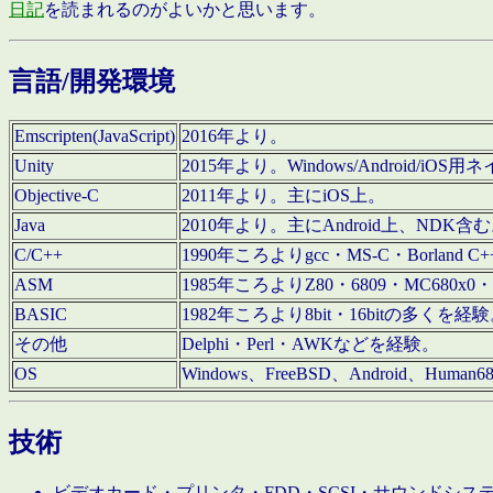
日記
を読まれるのがよいかと思います。
言語/開発環境
Emscripten(JavaScript)
2016年より。
Unity
2015年より。Windows/Android
Objective-C
2011年より。主にiOS上。
Java
2010年より。主にAndroid上、NDK含
C/C++
1990年ころよりgcc・MS-C・Borland C+
ASM
1985年ころよりZ80・6809・MC680x0・
BASIC
1982年ころより8bit・16bitの多くを
その他
Delphi・Perl・AWKなどを経験。
OS
Windows、FreeBSD、Android、Human
技術
ビデオカード・プリンタ・FDD・SCSI・サウンドシ