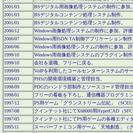
2001/03
BSデジタル用画像処理システムの制作に参加
2001/03
BSデジタルコンテンツ処理システム制作。
2001/01
BSデジタルコンテンツ処理システム制作。
2000/12
Windows画像処理システムの制作に参加。
2000/07
Windows用ISDN TA制御アプリケーション制
2000/06
Windows用画像処理システムの制作に参加
1999/10
Windows用画像処理システムのプラグイン制
1999/10
会社を退職、フリーに戻る。
1999/09
VoIPを利用したコールセンターシステムのサ
1999/03
PHSの開発環境構築と管理担当。
1998/09
PDCのハンドラ部制作とソースコード管理担
1998/01
フリーの看板を下ろし、通信機器プログラミ
1997/12
PS用ゲーム「グランストリーム伝紀」（SCE
1997/08
クインテット社にてX68000用HyperCAD
1997/05
クインテット社にてPS用ゲームの各種エディ
1995/11
スーパーファミコン用ゲーム「天地創造」（