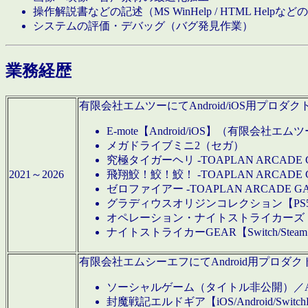
操作解説書などの記述（MS WinHelp / HTML Help
システムの評価・デバッグ（バグ発見作業）
業務経歴
有限会社エムツーにてAndroid/iOS用プ
E-mote【Android/iOS】（有限会社エム
メガドライブミニ2（セガ）
究極タイガーヘリ -TOAPLAN ARCADE 
2021～2026
飛翔鮫！鮫！鮫！ -TOAPLAN ARCADE 
ゼロファイアー -TOAPLAN ARCADE G
グラディウスオリジンコレクション【PS5/Switch
オペレーション・ナイトストライカーズ【Swi
ナイトストライカーGEAR【Switch/St
有限会社エムシーエフにてAndroid用プロ
ソーシャルゲーム（タイトル非公開）／And
封魔戦記エルドギア【iOS/Android/SwitchPS5