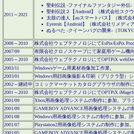
聖剣伝説 -ファイナルファンタジー外伝-
聖剣伝説２【Android】（株式会社ス
2011～2021
太鼓の達人【auスマートパス】（株式
Eyeresh【Android】（株式会社リメディ
ぬるぺた -クイーンバグの襲来-（TOKY
2008～2010
株式会社ウェブテクノロジにてEsPix/EsPi
2007/09
有限会社クロノスケープにて家庭用ゲーム機
2005～2010
株式会社ウェブテクノロジにてOPTPiX webD
2003/11
Windowsゲーム用素材画像加工作業。
2003/01
Windows用顔画像撮影＆印刷（プリクラ型
2002～継続中
コミックマーケットカタログブラウザの制作
2001～2010
株式会社ウェブテクノロジにてOPTPiX iMag
2001/09
Xbox用画像処理システムの制作に参加。プ
2001/09
GAMEBOY ADVANCE用画像処理シス
2001/08
Windows用画像処理システムの制作に参加
2001/07
Playstation2用画像処理システムの制作
2001/05
GAMEBOY ADVANCE用画像処理シス