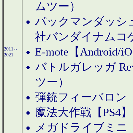
ムツー）
パックマンダッシュ！
社バンダイナムコ
E-mote【Andro
2011～
2021
バトルガレッガ Rev
ツー）
弾銃フィーバロン【
魔法大作戦【PS4
メガドライブミニ