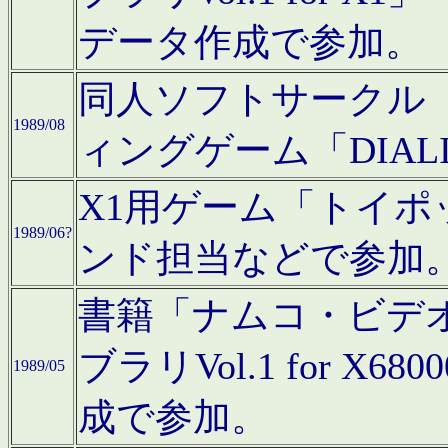
データ作成で参加。
同人ソフトサークル「C
1989/08
ィングゲーム「DIA
X1用ゲーム「トイ
1989/06?
ンド担当などで参加
書籍「ナムコ・ビデ
ブラリVol.1 for 
1989/05
成で参加。