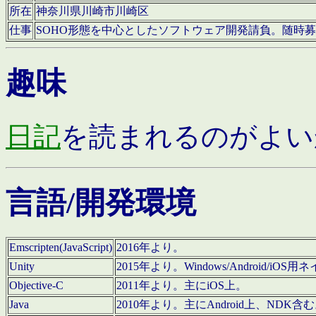
所在
神奈川県川崎市川崎区
仕事
SOHO形態を中心としたソフトウェア開発請負。随時
趣味
日記
を読まれるのがよい
言語/開発環境
Emscripten(JavaScript)
2016年より。
Unity
2015年より。Windows/Android
Objective-C
2011年より。主にiOS上。
Java
2010年より。主にAndroid上、NDK含