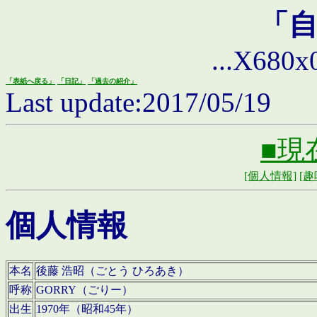
「
...X680x0 
「表紙へ戻る」
「日記」
「過去の紹介」
Last update:2017/05/19
■現
[個人情報]
[趣
個人情報
本名
後藤 浩昭（ごとう ひろあき）
呼称
GORRY（ごりー）
出生
1970年（昭和45年）