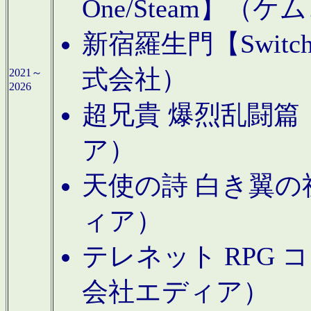
One/Steam】（ケ
新宿羅生門【Swi
式会社）
2021～
2026
超兄貴 爆烈乱闘篇【
ア）
天使の詩 白き翼の祈
ィア）
テレネット RPG 
会社エディア）