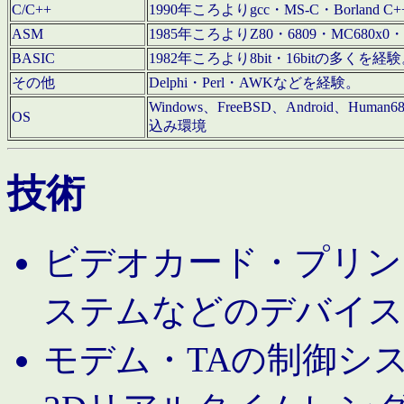
C/C++
1990年ころよりgcc・MS-C・Borland C+
ASM
1985年ころよりZ80・6809・MC680x0・
BASIC
1982年ころより8bit・16bitの多くを
その他
Delphi・Perl・AWKなどを経験。
Windows、FreeBSD、Android、Human
OS
込み環境
技術
ビデオカード・プリンタ
ステムなどのデバイス
モデム・TAの制御シ