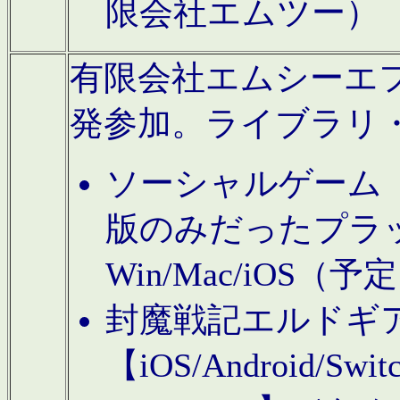
限会社エムツー）
有限会社エムシーエフに
発参加。ライブラリ
ソーシャルゲーム（タ
版のみだったプラ
Win/Mac/iOS（
封魔戦記エルドギ
【iOS/Android/Switc