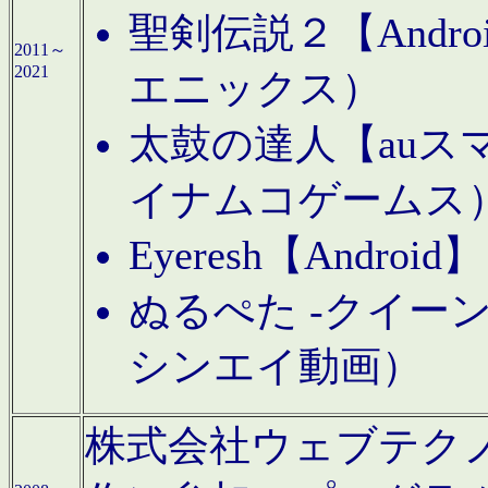
聖剣伝説２【Andr
2011～
2021
エニックス）
太鼓の達人【auス
イナムコゲームス
Eyeresh【And
ぬるぺた -クイーン
シンエイ動画）
株式会社ウェブテクノロジに