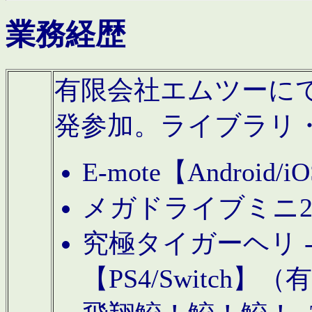
業務経歴
有限会社エムツーにてAn
発参加。ライブラリ
E-mote【Andro
メガドライブミニ
究極タイガーヘリ -TO
【PS4/Switch