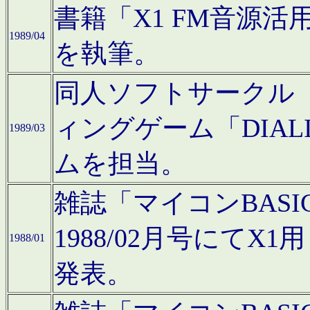
書籍「X1 FM音源
1989/04
を執筆。
同人ソフトサークル「C
ィングゲーム「DIA
1989/03
ムを担当。
雑誌「マイコンBAS
1988/02月号にてX
1988/01
発表。