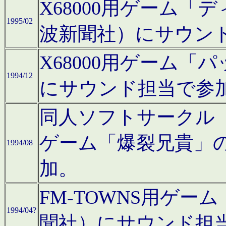
X68000用ゲーム「
1995/02
波新聞社）にサウン
X68000用ゲーム
1994/12
にサウンド担当で参
同人ソフトサークル「CA
ゲーム「爆裂兄貴」
1994/08
加。
FM-TOWNS用ゲ
1994/04?
聞社）にサウンド担