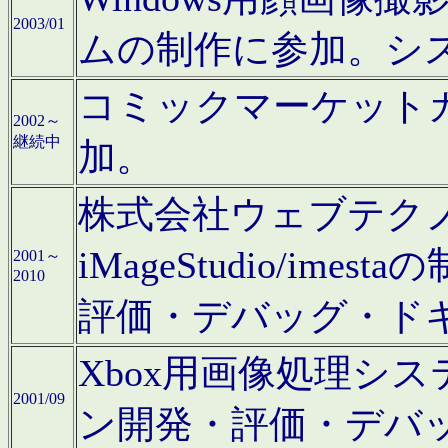
2003/01
ムの制作に参加。シ
コミックマーケット
2002～
継続中
加。
株式会社ウェブテクノロ
iMageStudio/i
2001～
2010
評価・デバッグ・ド
Xbox用画像処理シ
2001/09
ン開発・評価・デバ