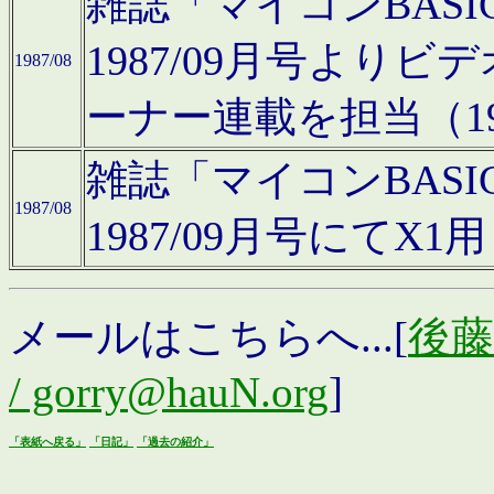
雑誌「マイコンBAS
1987/09月号より
1987/08
ーナー連載を担当（19
雑誌「マイコンBAS
1987/08
1987/09月号にて
メールはこちらへ...[
後藤浩
/ gorry@hauN.org
]
「表紙へ戻る」
「日記」
「過去の紹介」