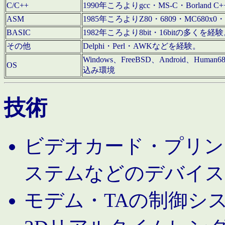
C/C++
1990年ころよりgcc・MS-C・Borland C+
ASM
1985年ころよりZ80・6809・MC680x0・
BASIC
1982年ころより8bit・16bitの多くを
その他
Delphi・Perl・AWKなどを経験。
Windows、FreeBSD、Android、Human
OS
込み環境
技術
ビデオカード・プリンタ
ステムなどのデバイス
モデム・TAの制御シ