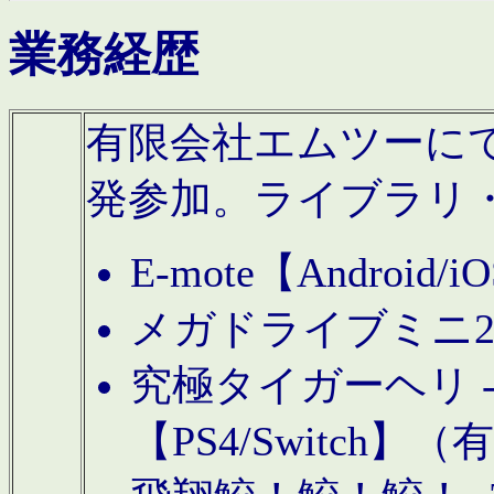
業務経歴
有限会社エムツーにてAn
発参加。ライブラリ
E-mote【Andro
メガドライブミニ
究極タイガーヘリ -TO
【PS4/Switch