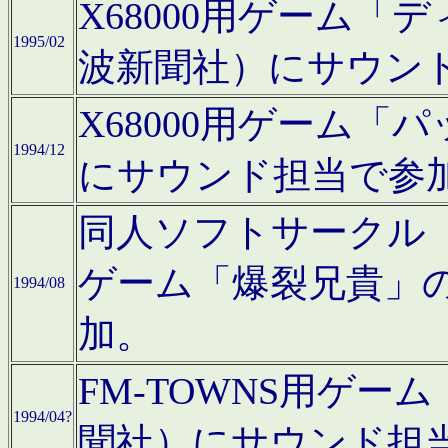
X68000用ゲーム「
1995/02
波新聞社）にサウン
X68000用ゲーム
1994/12
にサウンド担当で参
同人ソフトサークル「CA
ゲーム「爆裂兄貴」
1994/08
加。
FM-TOWNS用ゲ
1994/04?
聞社）にサウンド担