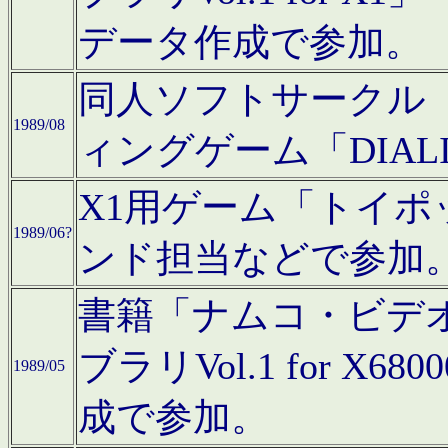
データ作成で参加。
同人ソフトサークル「C
1989/08
ィングゲーム「DIA
X1用ゲーム「トイ
1989/06?
ンド担当などで参加
書籍「ナムコ・ビデ
ブラリVol.1 for 
1989/05
成で参加。