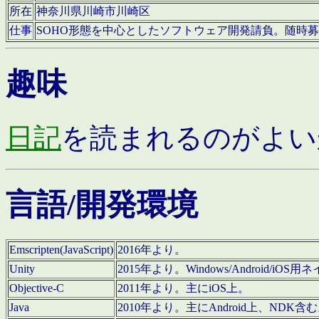
所在
神奈川県川崎市川崎区
仕事
SOHO形態を中心としたソフトウェア開発請負。随時
趣味
日記
を読まれるのがよい
言語/開発環境
Emscripten(JavaScript)
2016年より。
Unity
2015年より。Windows/Android
Objective-C
2011年より。主にiOS上。
Java
2010年より。主にAndroid上、NDK含