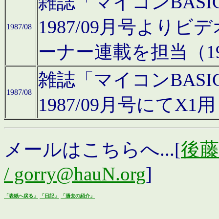
雑誌「マイコンBAS
1987/09月号より
1987/08
ーナー連載を担当（19
雑誌「マイコンBAS
1987/08
1987/09月号にて
メールはこちらへ...[
後藤浩
/ gorry@hauN.org
]
「表紙へ戻る」
「日記」
「過去の紹介」