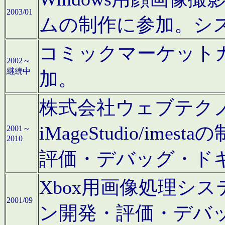
2003/01
ムの制作に参加。シ
コミックマーケット
2002～
継続中
加。
株式会社ウェブテクノロ
iMageStudio/i
2001～
2010
評価・デバッグ・ド
Xbox用画像処理シ
2001/09
ン開発・評価・デバ