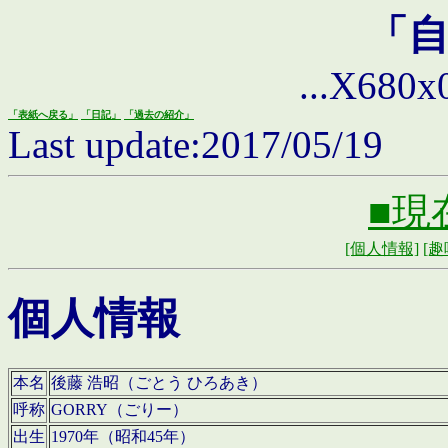
「
...X680x0 
「表紙へ戻る」
「日記」
「過去の紹介」
Last update:2017/05/19
■現
[個人情報]
[趣
個人情報
本名
後藤 浩昭（ごとう ひろあき）
呼称
GORRY（ごりー）
出生
1970年（昭和45年）