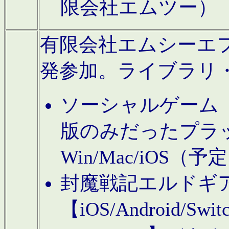
限会社エムツー）
有限会社エムシーエフに
発参加。ライブラリ
ソーシャルゲーム（タ
版のみだったプラ
Win/Mac/iOS（
封魔戦記エルドギ
【iOS/Android/Switc