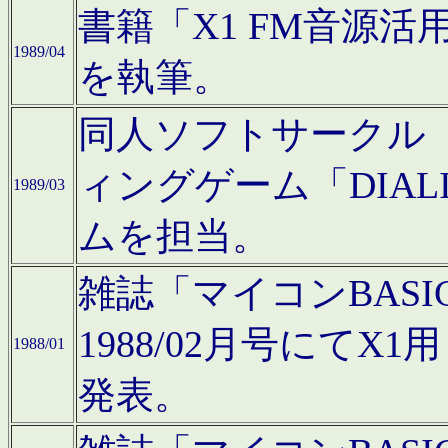
書籍「X1 FM音源
1989/04
を執筆。
同人ソフトサークル「C
ィングゲーム「DIA
1989/03
ムを担当。
雑誌「マイコンBAS
1988/02月号にてX
1988/01
発表。