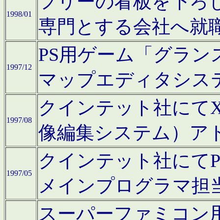
フリーの看板を下ろ
1998/01
専門とする会社へ就
PS用ゲーム「グラン
1997/12
マップエディタシス
クインテット社にてX68
1997/08
像編集システム）ア
クインテット社にて
1997/05
メインプログラマ担
スーパーファミコン