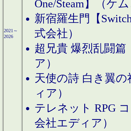
One/Steam】（ケ
新宿羅生門【Swi
式会社）
2021～
2026
超兄貴 爆烈乱闘篇【
ア）
天使の詩 白き翼の祈
ィア）
テレネット RPG 
会社エディア）