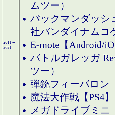
ムツー）
パックマンダッシュ！
社バンダイナムコ
E-mote【Andro
2011～
2021
バトルガレッガ Rev
ツー）
弾銃フィーバロン【
魔法大作戦【PS4
メガドライブミニ