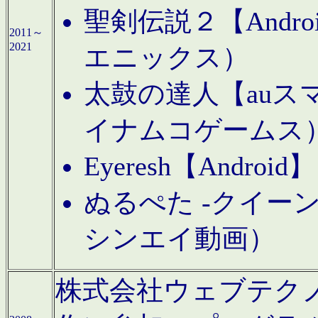
聖剣伝説２【Andr
2011～
2021
エニックス）
太鼓の達人【auス
イナムコゲームス
Eyeresh【And
ぬるぺた -クイーン
シンエイ動画）
株式会社ウェブテクノロジに