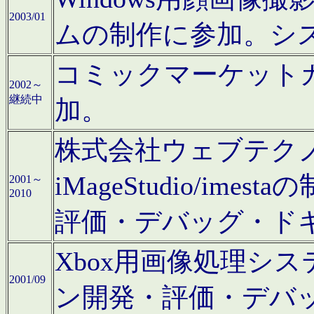
2003/01
ムの制作に参加。シ
コミックマーケット
2002～
継続中
加。
株式会社ウェブテクノロ
iMageStudio/i
2001～
2010
評価・デバッグ・ド
Xbox用画像処理シ
2001/09
ン開発・評価・デバ