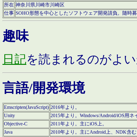
所在
神奈川県川崎市川崎区
仕事
SOHO形態を中心としたソフトウェア開発請負。随時
趣味
日記
を読まれるのがよい
言語/開発環境
Emscripten(JavaScript)
2016年より。
Unity
2015年より。Windows/Android
Objective-C
2011年より。主にiOS上。
Java
2010年より。主にAndroid上、NDK含