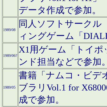
データ作成で参加。
同人ソフトサークル「C
1989/08
ィングゲーム「DIA
X1用ゲーム「トイ
1989/06?
ンド担当などで参加
書籍「ナムコ・ビデ
ブラリVol.1 for 
1989/05
成で参加。