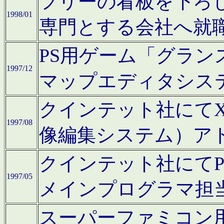
フリーの看板を下ろ
1998/01
専門とする会社へ就
PS用ゲーム「グラン
1997/12
マップエディタシス
クインテット社にてX68
1997/08
像編集システム）ア
クインテット社にて
1997/05
メインプログラマ担
スーパーファミコン