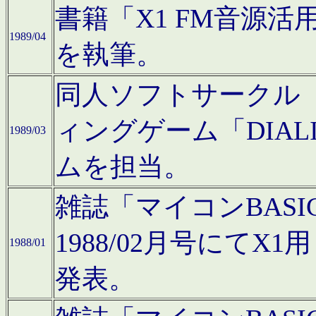
書籍「X1 FM音源
1989/04
を執筆。
同人ソフトサークル「C
ィングゲーム「DIA
1989/03
ムを担当。
雑誌「マイコンBAS
1988/02月号にてX
1988/01
発表。