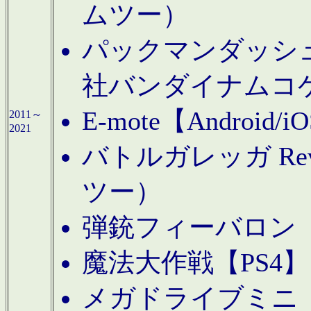
ムツー）
パックマンダッシュ！
社バンダイナムコ
E-mote【Andro
2011～
2021
バトルガレッガ Rev
ツー）
弾銃フィーバロン【
魔法大作戦【PS4
メガドライブミニ