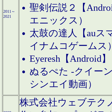
聖剣伝説２【Andr
2011～
2021
エニックス）
太鼓の達人【auス
イナムコゲームス
Eyeresh【And
ぬるぺた -クイーン
シンエイ動画）
株式会社ウェブテクノロジに