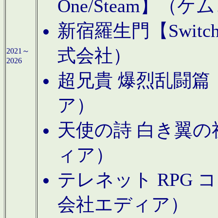
One/Steam】（ケ
新宿羅生門【Swi
式会社）
2021～
2026
超兄貴 爆烈乱闘篇【
ア）
天使の詩 白き翼の祈
ィア）
テレネット RPG 
会社エディア）