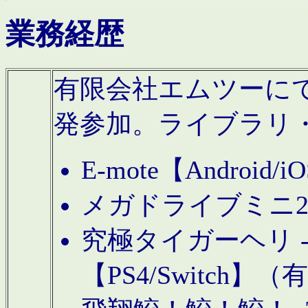
業務経歴
有限会社エムツーにてAn
発参加。ライブラリ
E-mote【Andro
メガドライブミニ
究極タイガーヘリ -TO
【PS4/Switch