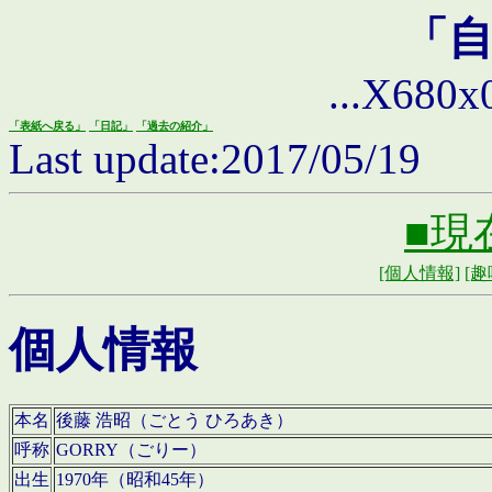
「
...X680x0 
「表紙へ戻る」
「日記」
「過去の紹介」
Last update:2017/05/19
■現
[個人情報]
[趣
個人情報
本名
後藤 浩昭（ごとう ひろあき）
呼称
GORRY（ごりー）
出生
1970年（昭和45年）