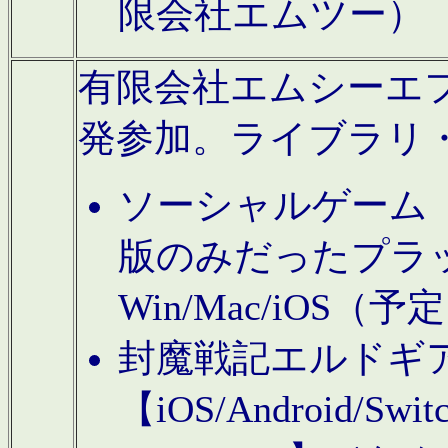
限会社エムツー）
有限会社エムシーエフに
発参加。ライブラリ
ソーシャルゲーム（タ
版のみだったプラ
Win/Mac/iOS（
封魔戦記エルドギ
【iOS/Android/Switc