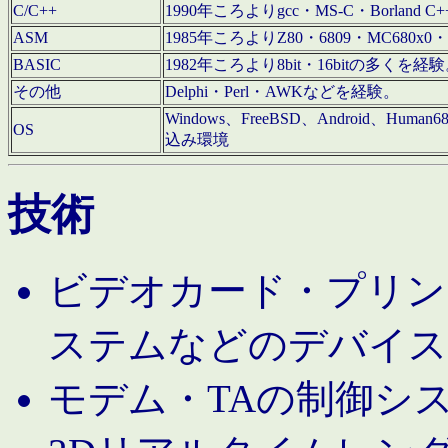
C/C++
1990年ころよりgcc・MS-C・Borland C+
ASM
1985年ころよりZ80・6809・MC680x0・
BASIC
1982年ころより8bit・16bitの多くを
その他
Delphi・Perl・AWKなどを経験。
Windows、FreeBSD、Android、Human
OS
込み環境
技術
ビデオカード・プリンタ
ステムなどのデバイス
モデム・TAの制御シ