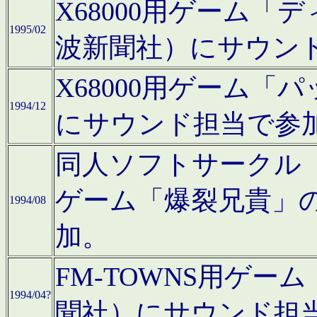
X68000用ゲーム「
1995/02
波新聞社）にサウン
X68000用ゲーム
1994/12
にサウンド担当で参
同人ソフトサークル「CA
ゲーム「爆裂兄貴」
1994/08
加。
FM-TOWNS用ゲ
1994/04?
聞社）にサウンド担