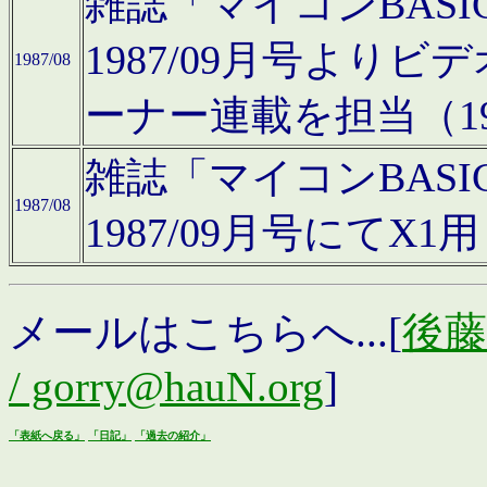
雑誌「マイコンBAS
1987/09月号より
1987/08
ーナー連載を担当（19
雑誌「マイコンBAS
1987/08
1987/09月号にて
メールはこちらへ...[
後藤浩
/ gorry@hauN.org
]
「表紙へ戻る」
「日記」
「過去の紹介」