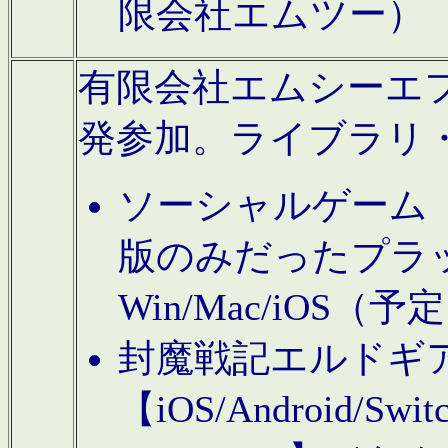
限会社エムツー）
有限会社エムシーエフに
発参加。ライブラリ
ソーシャルゲーム（タ
版のみだったプラ
Win/Mac/iOS（
封魔戦記エルドギ
【iOS/Android/Switc