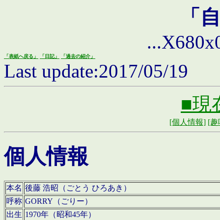
「
...X680x0 
「表紙へ戻る」
「日記」
「過去の紹介」
Last update:2017/05/19
■現
[個人情報]
[趣
個人情報
本名
後藤 浩昭（ごとう ひろあき）
呼称
GORRY（ごりー）
出生
1970年（昭和45年）