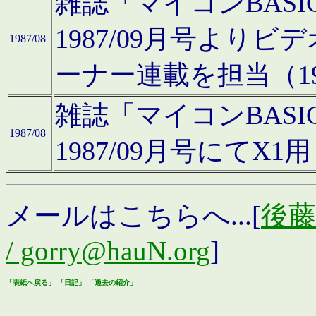
雑誌「マイコンBAS
1987/09月号より
1987/08
ーナー連載を担当（19
雑誌「マイコンBAS
1987/08
1987/09月号にて
メールはこちらへ...[
後藤浩
/ gorry@hauN.org
]
「表紙へ戻る」
「日記」
「過去の紹介」