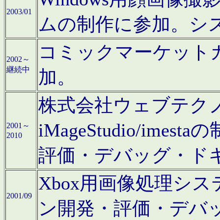
2003/01
ムの制作に参加。シ
コミックマーケット
2002～
継続中
加。
株式会社ウェブテクノロ
iMageStudio/i
2001～
2010
評価・デバッグ・ド
Xbox用画像処理シ
2001/09
ン開発・評価・デバ