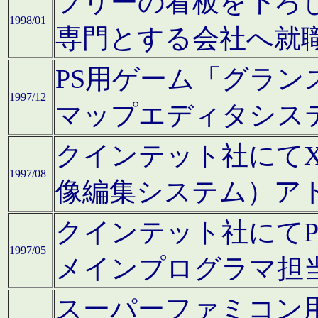
フリーの看板を下ろ
1998/01
専門とする会社へ就
PS用ゲーム「グラン
1997/12
マップエディタシス
クインテット社にてX68
1997/08
像編集システム）ア
クインテット社にて
1997/05
メインプログラマ担
スーパーファミコン