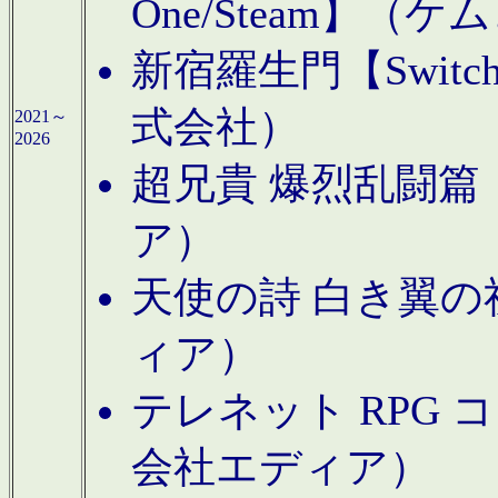
One/Steam】（ケ
新宿羅生門【Swi
式会社）
2021～
2026
超兄貴 爆烈乱闘篇【
ア）
天使の詩 白き翼の祈
ィア）
テレネット RPG 
会社エディア）