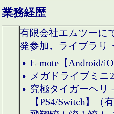
業務経歴
有限会社エムツーにてAn
発参加。ライブラリ
E-mote【Andro
メガドライブミニ
究極タイガーヘリ -TO
【PS4/Switch