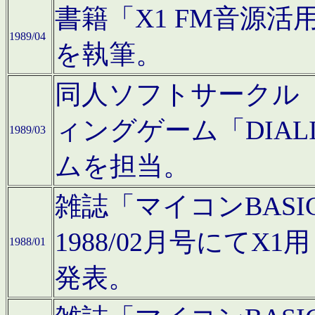
書籍「X1 FM音源
1989/04
を執筆。
同人ソフトサークル「C
ィングゲーム「DIA
1989/03
ムを担当。
雑誌「マイコンBAS
1988/02月号にてX
1988/01
発表。