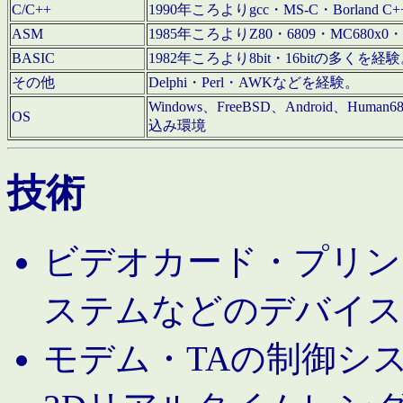
C/C++
1990年ころよりgcc・MS-C・Borland C+
ASM
1985年ころよりZ80・6809・MC680x0・
BASIC
1982年ころより8bit・16bitの多くを
その他
Delphi・Perl・AWKなどを経験。
Windows、FreeBSD、Android、Human
OS
込み環境
技術
ビデオカード・プリンタ
ステムなどのデバイス
モデム・TAの制御シ