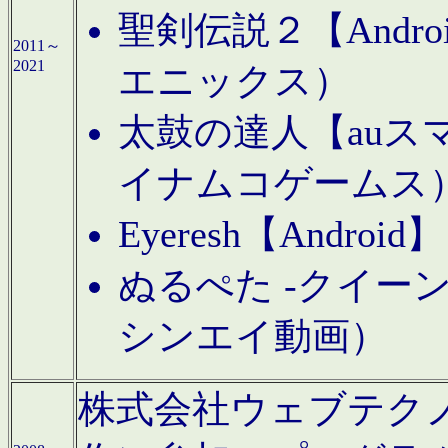
聖剣伝説２【Andr
2011～
2021
エニックス）
太鼓の達人【auス
イナムコゲームス
Eyeresh【And
ぬるぺた -クイーン
シンエイ動画）
株式会社ウェブテクノロジに