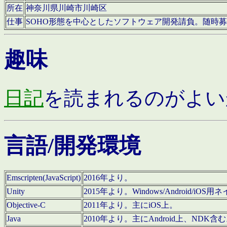
所在
神奈川県川崎市川崎区
仕事
SOHO形態を中心としたソフトウェア開発請負。随時
趣味
日記
を読まれるのがよい
言語/開発環境
Emscripten(JavaScript)
2016年より。
Unity
2015年より。Windows/Android
Objective-C
2011年より。主にiOS上。
Java
2010年より。主にAndroid上、NDK含