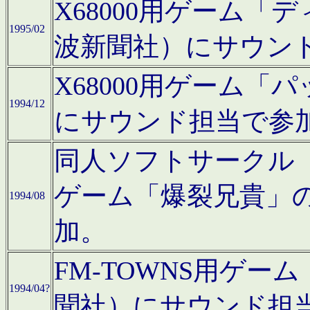
X68000用ゲーム「
1995/02
波新聞社）にサウン
X68000用ゲーム
1994/12
にサウンド担当で参
同人ソフトサークル「CA
ゲーム「爆裂兄貴」
1994/08
加。
FM-TOWNS用ゲ
1994/04?
聞社）にサウンド担