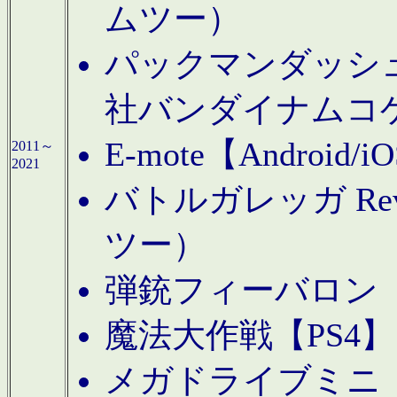
ムツー）
パックマンダッシュ！
社バンダイナムコ
E-mote【Andro
2011～
2021
バトルガレッガ Rev
ツー）
弾銃フィーバロン【
魔法大作戦【PS4
メガドライブミニ