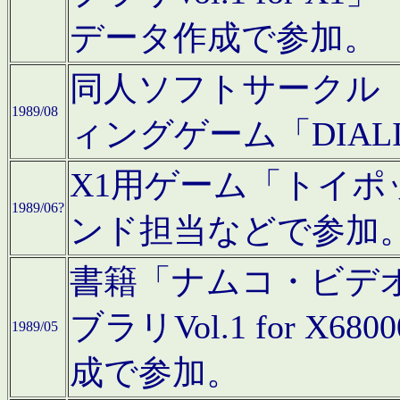
データ作成で参加。
同人ソフトサークル「C
1989/08
ィングゲーム「DIA
X1用ゲーム「トイ
1989/06?
ンド担当などで参加
書籍「ナムコ・ビデ
ブラリVol.1 for 
1989/05
成で参加。