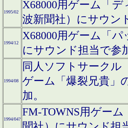
X68000用ゲーム「
1995/02
波新聞社）にサウン
X68000用ゲーム
1994/12
にサウンド担当で参
同人ソフトサークル「CA
ゲーム「爆裂兄貴」
1994/08
加。
FM-TOWNS用ゲ
1994/04?
聞社）にサウンド担