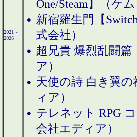
One/Steam】（ケ
新宿羅生門【Swi
式会社）
2021～
2026
超兄貴 爆烈乱闘篇【
ア）
天使の詩 白き翼の祈
ィア）
テレネット RPG 
会社エディア）