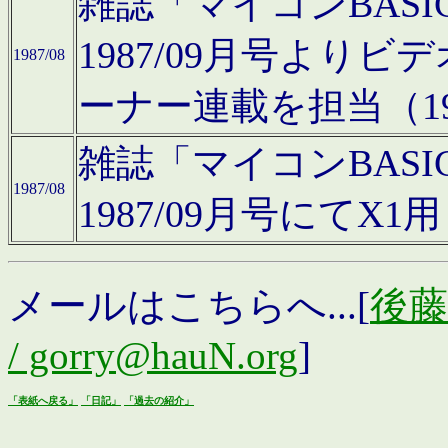
雑誌「マイコンBAS
1987/09月号より
1987/08
ーナー連載を担当（19
雑誌「マイコンBAS
1987/08
1987/09月号にて
メールはこちらへ...[
後藤浩
/ gorry@hauN.org
]
「表紙へ戻る」
「日記」
「過去の紹介」