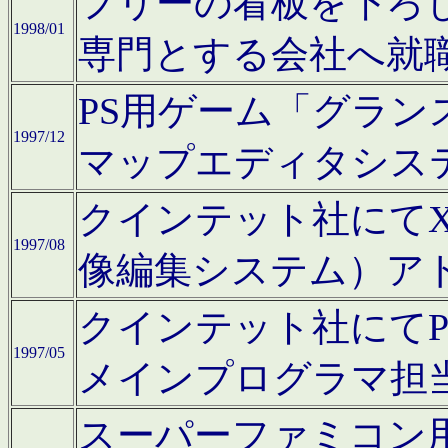
フリーの看板を下ろ
1998/01
専門とする会社へ就
PS用ゲーム「グラン
1997/12
マップエディタシス
クインテット社にてX68
1997/08
像編集システム）ア
クインテット社にて
1997/05
メインプログラマ担
スーパーファミコン