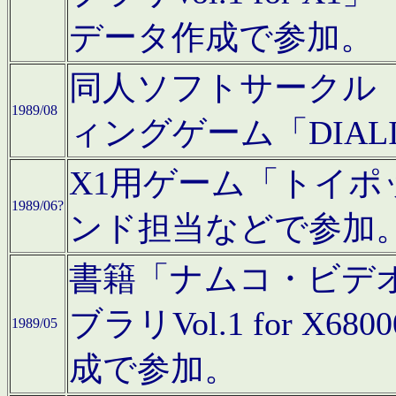
データ作成で参加。
同人ソフトサークル「C
1989/08
ィングゲーム「DIA
X1用ゲーム「トイ
1989/06?
ンド担当などで参加
書籍「ナムコ・ビデ
ブラリVol.1 for 
1989/05
成で参加。