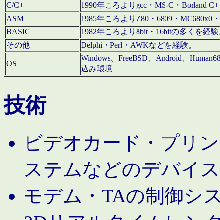
C/C++
1990年ころよりgcc・MS-C・Borland C+
ASM
1985年ころよりZ80・6809・MC680x0・
BASIC
1982年ころより8bit・16bitの多くを
その他
Delphi・Perl・AWKなどを経験。
Windows、FreeBSD、Android、Human
OS
込み環境
技術
ビデオカード・プリンタ
ステムなどのデバイス
モデム・TAの制御シ