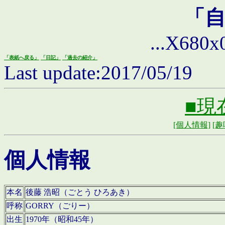
「
...X680x0 
「表紙へ戻る」
「日記」
「過去の紹介」
Last update:2017/05/19
■現
[個人情報]
[趣
個人情報
本名
後藤 浩昭（ごとう ひろあき）
呼称
GORRY（ごりー）
出生
1970年（昭和45年）