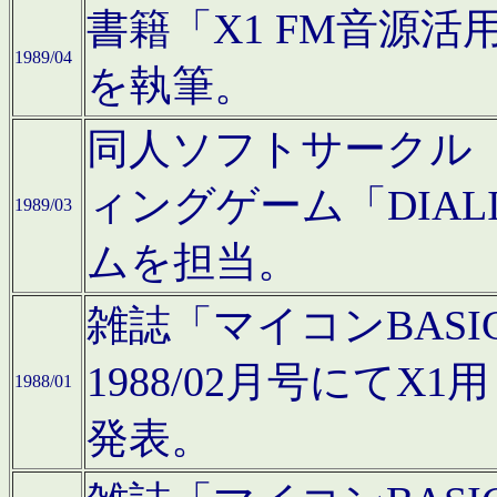
書籍「X1 FM音源
1989/04
を執筆。
同人ソフトサークル「C
ィングゲーム「DIA
1989/03
ムを担当。
雑誌「マイコンBAS
1988/02月号にてX
1988/01
発表。