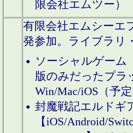
限会社エムツー）
有限会社エムシーエフに
発参加。ライブラリ
ソーシャルゲーム（タ
版のみだったプラ
Win/Mac/iOS（
封魔戦記エルドギ
【iOS/Android/Switc