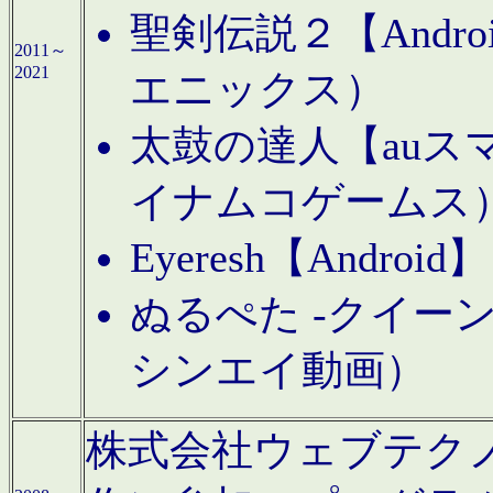
聖剣伝説２【Andr
2011～
2021
エニックス）
太鼓の達人【auス
イナムコゲームス
Eyeresh【And
ぬるぺた -クイーン
シンエイ動画）
株式会社ウェブテクノロジに