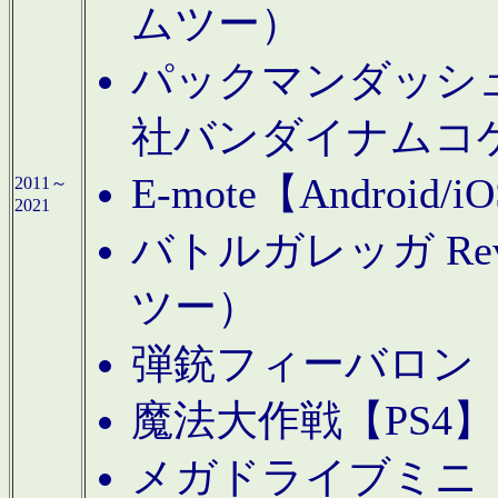
ムツー）
パックマンダッシュ！
社バンダイナムコ
E-mote【Andro
2011～
2021
バトルガレッガ Rev
ツー）
弾銃フィーバロン【
魔法大作戦【PS4
メガドライブミニ