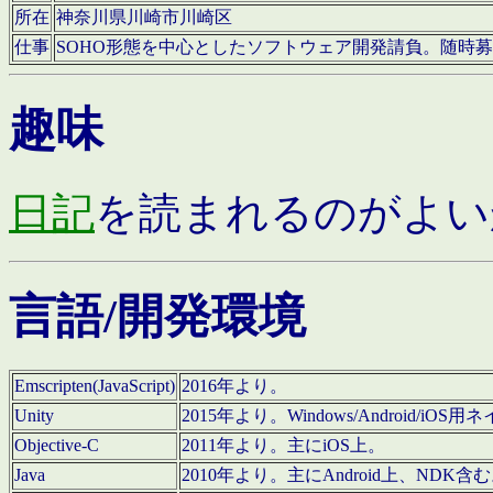
所在
神奈川県川崎市川崎区
仕事
SOHO形態を中心としたソフトウェア開発請負。随時
趣味
日記
を読まれるのがよい
言語/開発環境
Emscripten(JavaScript)
2016年より。
Unity
2015年より。Windows/Android
Objective-C
2011年より。主にiOS上。
Java
2010年より。主にAndroid上、NDK含