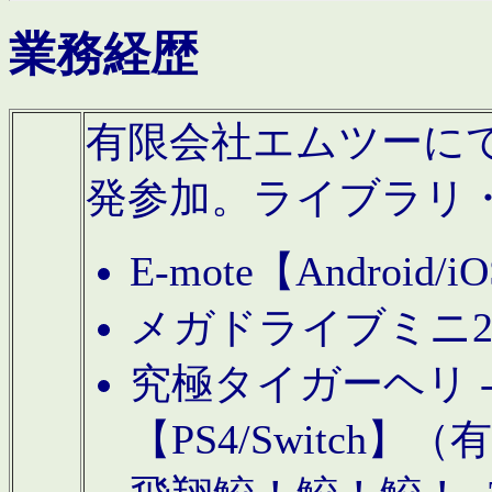
業務経歴
有限会社エムツーにてAn
発参加。ライブラリ
E-mote【Andro
メガドライブミニ
究極タイガーヘリ -TO
【PS4/Switch