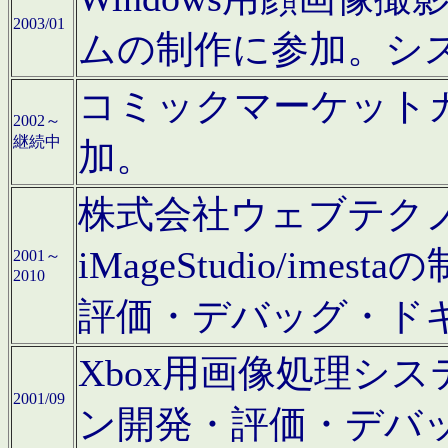
2003/01
ムの制作に参加。シ
コミックマーケット
2002～
継続中
加。
株式会社ウェブテクノロ
iMageStudio/i
2001～
2010
評価・デバッグ・ド
Xbox用画像処理シ
2001/09
ン開発・評価・デバ