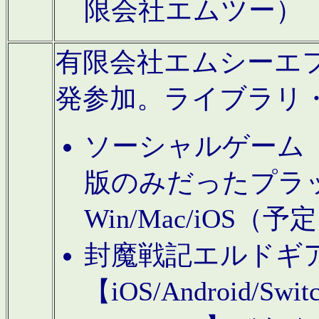
限会社エムツー）
有限会社エムシーエフに
発参加。ライブラリ
ソーシャルゲーム（タ
版のみだったプラ
Win/Mac/iOS（
封魔戦記エルドギ
【iOS/Android/Switc