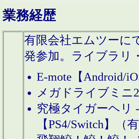
業務経歴
有限会社エムツーにてAn
発参加。ライブラリ
E-mote【Andro
メガドライブミニ
究極タイガーヘリ -TO
【PS4/Switch