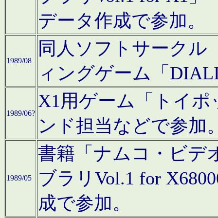
データ作成で参加。
同人ソフトサークル「C
1989/08
ィングゲーム「DIA
X1用ゲーム「トイ
1989/06?
ンド担当などで参加
書籍「ナムコ・ビデ
ブラリVol.1 for 
1989/05
成で参加。