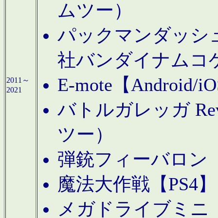
ムツー）
パックマンダッシュ！
社バンダイナムコ
E-mote【Andro
2011～
2021
バトルガレッガ Rev
ツー）
弾銃フィーバロン【
魔法大作戦【PS4
メガドライブミニ