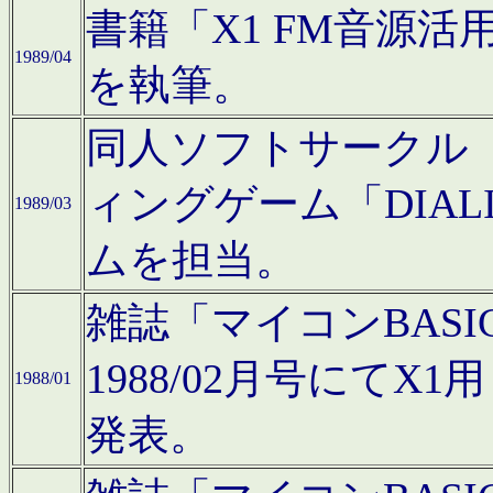
書籍「X1 FM音源
1989/04
を執筆。
同人ソフトサークル「C
ィングゲーム「DIA
1989/03
ムを担当。
雑誌「マイコンBAS
1988/02月号にてX
1988/01
発表。