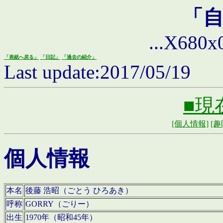
「
...X680x0 
「表紙へ戻る」
「日記」
「過去の紹介」
Last update:2017/05/19
■現
[個人情報]
[趣
個人情報
本名
後藤 浩昭（ごとう ひろあき）
呼称
GORRY（ごりー）
出生
1970年（昭和45年）