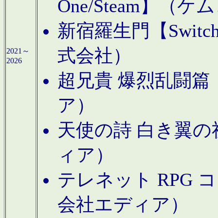
One/Steam】（ケ
新宿羅生門【Swi
式会社）
2021～
2026
超兄貴 爆烈乱闘篇【
ア）
天使の詩 白き翼の祈
ィア）
テレネット RPG 
会社エディア）