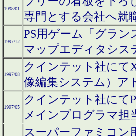
フリーの看板を下ろ
1998/01
専門とする会社へ就
PS用ゲーム「グラン
1997/12
マップエディタシス
クインテット社にてX68
1997/08
像編集システム）ア
クインテット社にて
1997/05
メインプログラマ担
スーパーファミコン