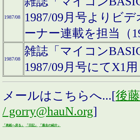
雑誌「マイコンBAS
1987/09月号より
1987/08
ーナー連載を担当（19
雑誌「マイコンBAS
1987/08
1987/09月号にて
メールはこちらへ...[
後藤浩
/ gorry@hauN.org
]
「表紙へ戻る」
「日記」
「過去の紹介」