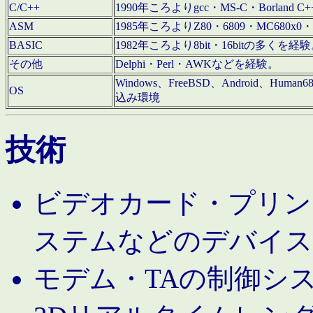
C/C++
1990年ころよりgcc・MS-C・Borland C+
ASM
1985年ころよりZ80・6809・MC680x0・
BASIC
1982年ころより8bit・16bitの多くを
その他
Delphi・Perl・AWKなどを経験。
Windows、FreeBSD、Android、Human
OS
込み環境
技術
ビデオカード・プリンタ
ステムなどのデバイス
モデム・TAの制御シ