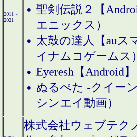
聖剣伝説２【Andr
2011～
2021
エニックス）
太鼓の達人【auス
イナムコゲームス
Eyeresh【And
ぬるぺた -クイーン
シンエイ動画）
株式会社ウェブテクノロジに