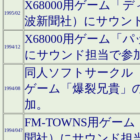
X68000用ゲーム「
1995/02
波新聞社）にサウン
X68000用ゲーム
1994/12
にサウンド担当で参
同人ソフトサークル「CA
ゲーム「爆裂兄貴」
1994/08
加。
FM-TOWNS用ゲ
1994/04?
聞社）にサウンド担