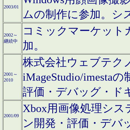
2003/01
ムの制作に参加。シ
コミックマーケット
2002～
継続中
加。
株式会社ウェブテクノロ
iMageStudio/i
2001～
2010
評価・デバッグ・ド
Xbox用画像処理シ
2001/09
ン開発・評価・デバ