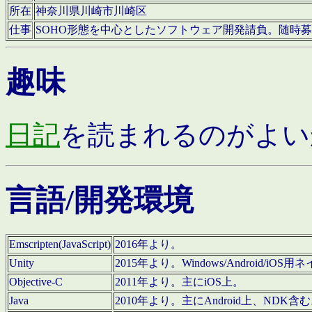
所在
神奈川県川崎市川崎区
仕事
SOHO形態を中心としたソフトウェア開発請負。随時
趣味
日記
を読まれるのがよい
言語/開発環境
Emscripten(JavaScript)
2016年より。
Unity
2015年より。Windows/Android
Objective-C
2011年より。主にiOS上。
Java
2010年より。主にAndroid上、NDK含