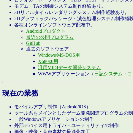
モデム・TAの制御システム制作経験あり。
3Dリアルタイムレンダリングシステム制作経験あり。
2Dグラフィックパッケージ・減色処理システム制作経
各種オンラインソフトウェア配布中。
Androidプロダクト
最近の公開プログラム
GitHub
過去のソフトウェア
Windows/MS-DOS用
X680x0用
汎用MIDIデータ開発システム
WWWアプリケーション（
日記システム
・
コ
現在の業務
モバイルアプリ制作（Android/iOS）
ツール系をメインとしたゲーム開発関連プログラムの制
一般Windowsアプリケーションの制作
外部デバイス用ドライバ・ユーティリティの制作
画像・映像・音声素材の最適化加工