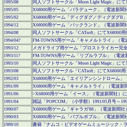
1995/08
同人ソフトサークル「Moon Light Magi
1995/05
X68000用ゲーム「バラデューク」（電波新
1995/02
X68000用ゲーム「ディグダグ／ディグダグI
1994/12
X68000用ゲーム「パックランド」（電波新
1994/08
同人ソフトサークル「CATsoft」にてX68
1994/04?
FM-TOWNS用ゲーム「キャメルトライ」（
1993/12
メガドライブ用ゲーム「プロストライカー完
1993/11?
FM-TOWNS用ゲーム「リブルラブル」（電
1993/10
同人ソフトサークル「Moon Light Magi
1993/08
同人ソフトサークル「CATsoft」にてX68
1992/03
X68000用ゲーム「エイリアンシンドローム
1991/09
X68000用ゲーム「キャメルトライ」（電波
1991/06
>X68000用ゲーム「イース」（電波新聞社
1991/04
雑誌「POPCOM」（小学館）1991/05月
1990/07
X68000用ゲーム「ギャラガ'88」（電波新
1990/03
X68000用ゲーム「バブルボブル」（電波新
1989/10
書籍「ナムコ・ビデオゲームミュージック・ライブ