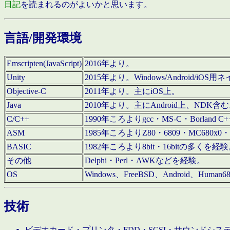
日記
を読まれるのがよいかと思います。
言語/開発環境
Emscripten(JavaScript)
2016年より。
Unity
2015年より。Windows/Android
Objective-C
2011年より。主にiOS上。
Java
2010年より。主にAndroid上、NDK含
C/C++
1990年ころよりgcc・MS-C・Borland C+
ASM
1985年ころよりZ80・6809・MC680x0・
BASIC
1982年ころより8bit・16bitの多くを
その他
Delphi・Perl・AWKなどを経験。
OS
Windows、FreeBSD、Android、Human
技術
ビデオカード・プリンタ・FDD・SCSI・サウンドシ