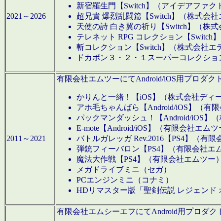
新宿羅生門【Switch】（アイデアファ
2021～2026
超兄貴 爆烈乱闘篇【Switch】（株式会
天使の詩 白き翼の祈り【Switch】（株
テレネット RPG コレクション【Switc
斬コレクション【Switch】（株式会社エ
ドカポン３・２・１スーパーコレクション！
有限会社エムツーにてAndroid/iOS用プ
かりんと一緒！【iOS】（株式会社ディ
アホ毛ちゃんばら【Android/iOS】（
パックマンダッシュ！【Android/iO
E-mote【Android/iOS】（有限会社エム
2011～2021
バトルガレッガ Rev.2016【PS4】（
弾銃フィーバロン【PS4】（有限会社エ
魔法大作戦【PS4】（有限会社エムツー
メガドライブミニ（セガ）
PCエンジンミニ（コナミ）
HDリマスター版「聖剣伝説 レジェンド
有限会社エムシーエフにてAndroid用プロ