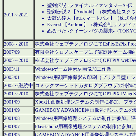
聖剣伝説 -ファイナルファンタジー外伝-
聖剣伝説２【Android】（株式会社ス
2011～2021
太鼓の達人【auスマートパス】（株式
Eyeresh【Android】（株式会社リメディ
ぬるぺた -クイーンバグの襲来-（TOKY
2008～2010
株式会社ウェブテクノロジにてEsPix/EsPi
2007/09
有限会社クロノスケープにて家庭用ゲーム機
2005～2010
株式会社ウェブテクノロジにてOPTPiX webD
2003/11
Windowsゲーム用素材画像加工作業。
2003/01
Windows用顔画像撮影＆印刷（プリクラ型
2002～継続中
コミックマーケットカタログブラウザの制作
2001～2010
株式会社ウェブテクノロジにてOPTPiX iMag
2001/09
Xbox用画像処理システムの制作に参加。プ
2001/09
GAMEBOY ADVANCE用画像処理シス
2001/08
Windows用画像処理システムの制作に参加
2001/07
Playstation2用画像処理システムの制作
2001/05
GAMEBOY ADVANCE用画像処理シス