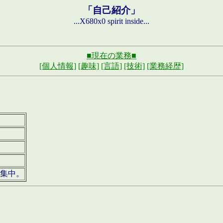
「自己紹介」
...X680x0 spirit inside...
■現在の業務■
[個人情報]
[趣味]
[言語]
[技術]
[業務経歴]
募集中。