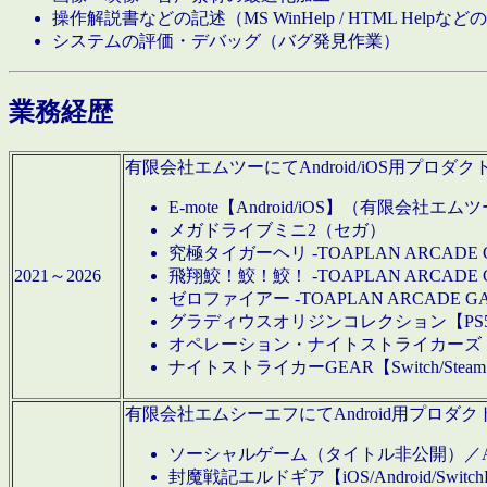
操作解説書などの記述（MS WinHelp / HTML Help
システムの評価・デバッグ（バグ発見作業）
業務経歴
有限会社エムツーにてAndroid/iOS用プ
E-mote【Android/iOS】（有限会社エム
メガドライブミニ2（セガ）
究極タイガーヘリ -TOAPLAN ARCADE 
2021～2026
飛翔鮫！鮫！鮫！ -TOAPLAN ARCADE 
ゼロファイアー -TOAPLAN ARCADE G
グラディウスオリジンコレクション【PS5/Switch
オペレーション・ナイトストライカーズ【Swi
ナイトストライカーGEAR【Switch/St
有限会社エムシーエフにてAndroid用プロ
ソーシャルゲーム（タイトル非公開）／And
封魔戦記エルドギア【iOS/Android/SwitchPS5