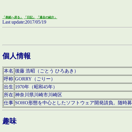
「表紙へ戻る」
「日記」
「過去の紹介」
Last update:2017/05/19
個人情報
本名
後藤 浩昭（ごとう ひろあき）
呼称
GORRY（ごりー）
出生
1970年（昭和45年）
所在
神奈川県川崎市川崎区
仕事
SOHO形態を中心としたソフトウェア開発請負。随時
趣味