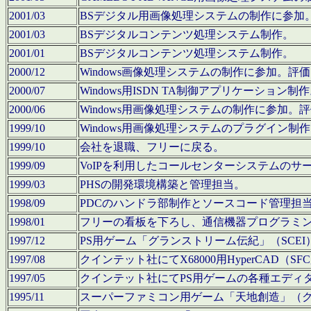
2001/03
BSデジタル用画像処理システムの制作に参加
2001/03
BSデジタルコンテンツ処理システム制作。
2001/01
BSデジタルコンテンツ処理システム制作。
2000/12
Windows画像処理システムの制作に参加。
2000/07
Windows用ISDN TA制御アプリケーション制
2000/06
Windows用画像処理システムの制作に参加
1999/10
Windows用画像処理システムのプラグイン制
1999/10
会社を退職、フリーに戻る。
1999/09
VoIPを利用したコールセンターシステムのサ
1999/03
PHSの開発環境構築と管理担当。
1998/09
PDCのハンドラ部制作とソースコード管理担
1998/01
フリーの看板を下ろし、通信機器プログラミ
1997/12
PS用ゲーム「グランストリーム伝紀」（SCE
1997/08
クインテット社にてX68000用HyperCAD
1997/05
クインテット社にてPS用ゲームの各種エディ
1995/11
スーパーファミコン用ゲーム「天地創造」（