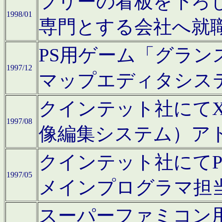
フリーの看板を下ろ
1998/01
専門とする会社へ就
PS用ゲーム「グラン
1997/12
マップエディタシス
クインテット社にてX68
1997/08
像編集システム）ア
クインテット社にて
1997/05
メインプログラマ担
スーパーファミコン