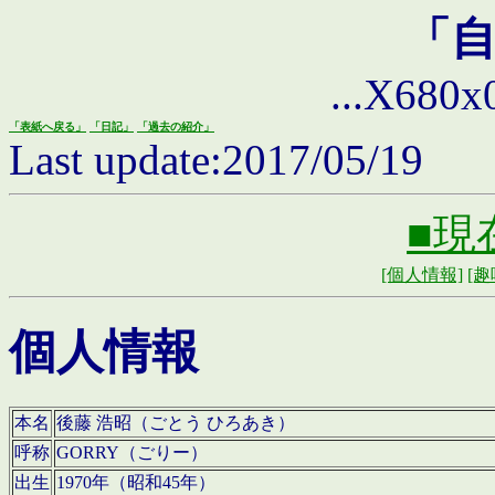
「
...X680x0 
「表紙へ戻る」
「日記」
「過去の紹介」
Last update:2017/05/19
■現
[個人情報]
[趣
個人情報
本名
後藤 浩昭（ごとう ひろあき）
呼称
GORRY（ごりー）
出生
1970年（昭和45年）