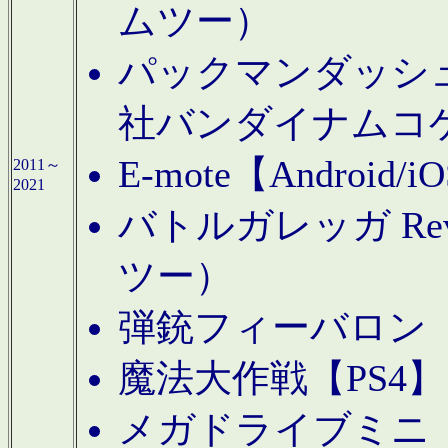
ムツー）
パックマンダッシュ！
社バンダイナムコ
E-mote【Andro
2011～
2021
バトルガレッガ Rev
ツー）
弾銃フィーバロン【
魔法大作戦【PS4
メガドライブミニ