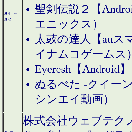
聖剣伝説２【Andr
2011～
2021
エニックス）
太鼓の達人【auス
イナムコゲームス
Eyeresh【And
ぬるぺた -クイーン
シンエイ動画）
株式会社ウェブテクノロジに