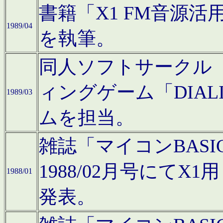
書籍「X1 FM音源
1989/04
を執筆。
同人ソフトサークル「C
ィングゲーム「DIA
1989/03
ムを担当。
雑誌「マイコンBAS
1988/02月号にてX
1988/01
発表。