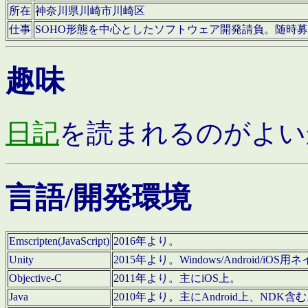
所在
神奈川県川崎市川崎区
仕事
SOHO形態を中心としたソフトウェア開発請負。随時
趣味
日記
を読まれるのがよい
言語/開発環境
Emscripten(JavaScript)
2016年より。
Unity
2015年より。Windows/Android
Objective-C
2011年より。主にiOS上。
Java
2010年より。主にAndroid上、NDK含