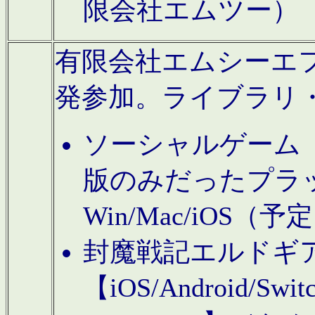
限会社エムツー）
有限会社エムシーエフに
発参加。ライブラリ
ソーシャルゲーム（タ
版のみだったプラ
Win/Mac/iOS（
封魔戦記エルドギ
【iOS/Android/Switc