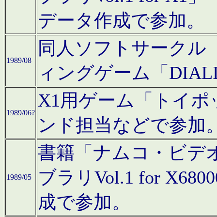
データ作成で参加。
同人ソフトサークル「C
1989/08
ィングゲーム「DIA
X1用ゲーム「トイ
1989/06?
ンド担当などで参加
書籍「ナムコ・ビデ
ブラリVol.1 for 
1989/05
成で参加。