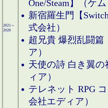
One/Steam】（ケ
新宿羅生門【Swi
式会社）
2021～
2026
超兄貴 爆烈乱闘篇【
ア）
天使の詩 白き翼の祈
ィア）
テレネット RPG 
会社エディア）