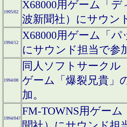
X68000用ゲーム「
1995/02
波新聞社）にサウン
X68000用ゲーム
1994/12
にサウンド担当で参
同人ソフトサークル「CA
ゲーム「爆裂兄貴」
1994/08
加。
FM-TOWNS用ゲ
1994/04?
聞社）にサウンド担