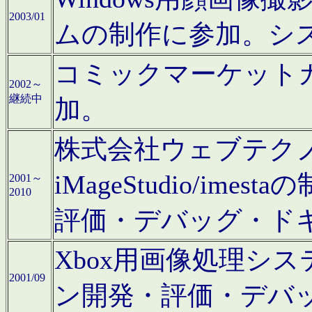
2003/01
ムの制作に参加。シ
コミックマーケット
2002～
継続中
加。
株式会社ウェブテクノロ
iMageStudio/i
2001～
2010
評価・デバッグ・ド
Xbox用画像処理シ
2001/09
ン開発・評価・デバ