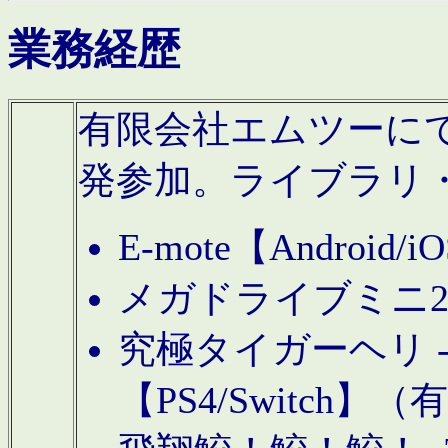
業務経歴
有限会社エムツーにてAn
発参加。ライブラリ
E-mote【Andro
メガドライブミニ
究極タイガーヘリ -TO
【PS4/Switch