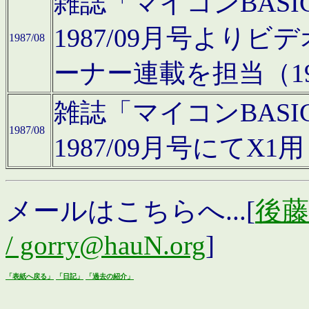
雑誌「マイコンBAS
1987/09月号より
1987/08
ーナー連載を担当（19
雑誌「マイコンBAS
1987/08
1987/09月号にて
メールはこちらへ...[
後藤浩
/ gorry@hauN.org
]
「表紙へ戻る」
「日記」
「過去の紹介」