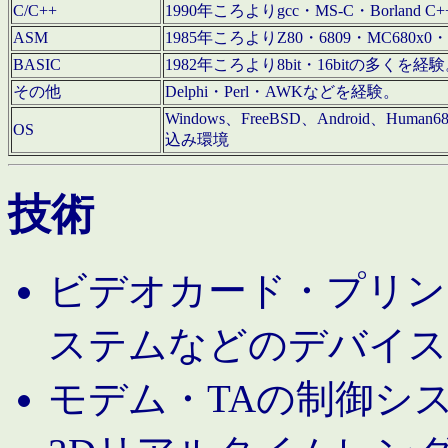
C/C++
1990年ころよりgcc・MS-C・Borland C+
ASM
1985年ころよりZ80・6809・MC680x0・
BASIC
1982年ころより8bit・16bitの多くを
その他
Delphi・Perl・AWKなどを経験。
Windows、FreeBSD、Android、Human
OS
込み環境
技術
ビデオカード・プリンタ
ステムなどのデバイス
モデム・TAの制御シ