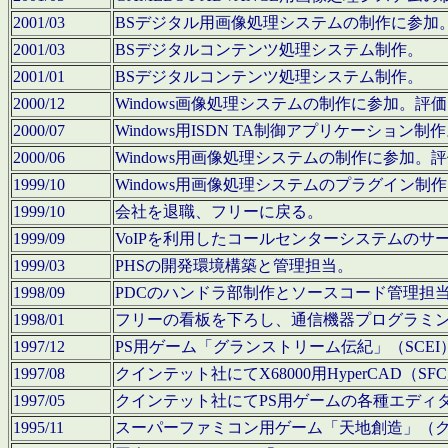
2001/03
BSデジタル用画像処理システムの制作に参加
2001/03
BSデジタルコンテンツ処理システム制作。
2001/01
BSデジタルコンテンツ処理システム制作。
2000/12
Windows画像処理システムの制作に参加。
2000/07
Windows用ISDN TA制御アプリケーション制
2000/06
Windows用画像処理システムの制作に参加
1999/10
Windows用画像処理システムのプラグイン制
1999/10
会社を退職、フリーに戻る。
1999/09
VoIPを利用したコールセンターシステムのサ
1999/03
PHSの開発環境構築と管理担当。
1998/09
PDCのハンドラ部制作とソースコード管理担
1998/01
フリーの看板を下ろし、通信機器プログラミ
1997/12
PS用ゲーム「グランストリーム伝紀」（SCE
1997/08
クインテット社にてX68000用HyperCAD
1997/05
クインテット社にてPS用ゲームの各種エディ
1995/11
スーパーファミコン用ゲーム「天地創造」（