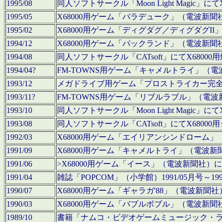
1995/08
同人ソフトサークル「Moon Light Magi
1995/05
X68000用ゲーム「バラデューク」（電波新
1995/02
X68000用ゲーム「ディグダグ／ディグダグI
1994/12
X68000用ゲーム「パックランド」（電波新
1994/08
同人ソフトサークル「CATsoft」にてX68
1994/04?
FM-TOWNS用ゲーム「キャメルトライ」（
1993/12
メガドライブ用ゲーム「プロストライカー完
1993/11?
FM-TOWNS用ゲーム「リブルラブル」（電
1993/10
同人ソフトサークル「Moon Light Magi
1993/08
同人ソフトサークル「CATsoft」にてX68
1992/03
X68000用ゲーム「エイリアンシンドローム
1991/09
X68000用ゲーム「キャメルトライ」（電波
1991/06
>X68000用ゲーム「イース」（電波新聞社
1991/04
雑誌「POPCOM」（小学館）1991/05月
1990/07
X68000用ゲーム「ギャラガ'88」（電波新
1990/03
X68000用ゲーム「バブルボブル」（電波新
1989/10
書籍「ナムコ・ビデオゲームミュージック・ライブ