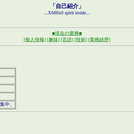
「自己紹介」
...X680x0 spirit inside...
■現在の業務■
[個人情報]
[趣味]
[言語]
[技術]
[業務経歴]
募集中。