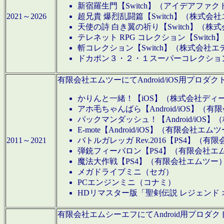
新宿羅生門【Switch】（アイデアファ
2021～2026
超兄貴 爆烈乱闘篇【Switch】（株式会
天使の詩 白き翼の祈り【Switch】（株
テレネット RPG コレクション【Switc
斬コレクション【Switch】（株式会社エ
ドカポン３・２・１スーパーコレクション！
有限会社エムツーにてAndroid/iOS用プ
かりんと一緒！【iOS】（株式会社ディ
アホ毛ちゃんばら【Android/iOS】（
パックマンダッシュ！【Android/iO
E-mote【Android/iOS】（有限会社エム
2011～2021
バトルガレッガ Rev.2016【PS4】（
弾銃フィーバロン【PS4】（有限会社エ
魔法大作戦【PS4】（有限会社エムツー
メガドライブミニ（セガ）
PCエンジンミニ（コナミ）
HDリマスター版「聖剣伝説 レジェンド
有限会社エムシーエフにてAndroid用プロ