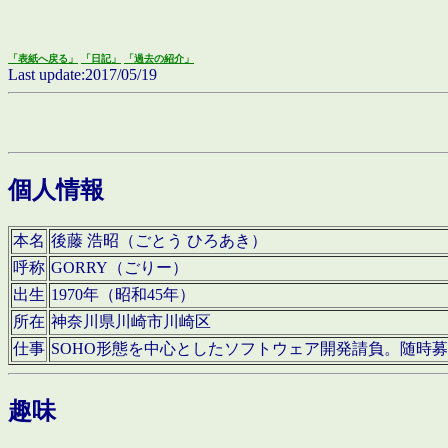
「表紙へ戻る」
「日記」
「過去の紹介」
Last update:2017/05/19
個人情報
本名
後藤 浩昭（ごとう ひろあき）
呼称
GORRY（ごりー）
出生
1970年（昭和45年）
所在
神奈川県川崎市川崎区
仕事
SOHO形態を中心としたソフトウェア開発請負。随時
趣味