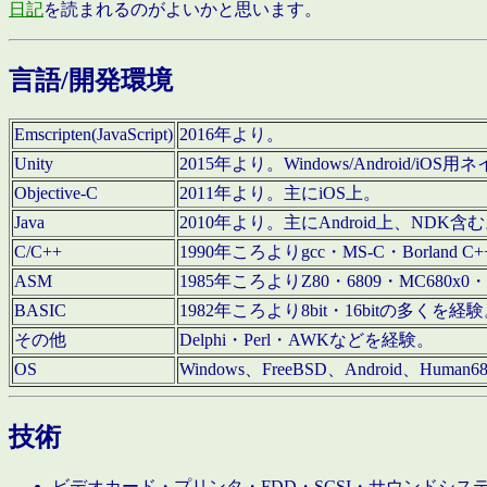
日記
を読まれるのがよいかと思います。
言語/開発環境
Emscripten(JavaScript)
2016年より。
Unity
2015年より。Windows/Android
Objective-C
2011年より。主にiOS上。
Java
2010年より。主にAndroid上、NDK含
C/C++
1990年ころよりgcc・MS-C・Borland C+
ASM
1985年ころよりZ80・6809・MC680x0・
BASIC
1982年ころより8bit・16bitの多くを
その他
Delphi・Perl・AWKなどを経験。
OS
Windows、FreeBSD、Android、Human
技術
ビデオカード・プリンタ・FDD・SCSI・サウンドシ