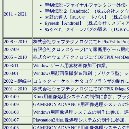
聖剣伝説 -ファイナルファンタジー外伝-
聖剣伝説２【Android】（株式会社ス
2011～2021
太鼓の達人【auスマートパス】（株式
Eyeresh【Android】（株式会社リメディ
ぬるぺた -クイーンバグの襲来-（TOKY
2008～2010
株式会社ウェブテクノロジにてEsPix/EsPi
2007/09
有限会社クロノスケープにて家庭用ゲーム機
2005～2010
株式会社ウェブテクノロジにてOPTPiX webD
2003/11
Windowsゲーム用素材画像加工作業。
2003/01
Windows用顔画像撮影＆印刷（プリクラ型
2002～継続中
コミックマーケットカタログブラウザの制作
2001～2010
株式会社ウェブテクノロジにてOPTPiX iMag
2001/09
Xbox用画像処理システムの制作に参加。プ
2001/09
GAMEBOY ADVANCE用画像処理シス
2001/08
Windows用画像処理システムの制作に参加
2001/07
Playstation2用画像処理システムの制作
2001/05
GAMEBOY ADVANCE用画像処理シス