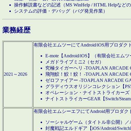
操作解説書などの記述（MS WinHelp / HTML Help
システムの評価・デバッグ（バグ発見作業）
業務経歴
有限会社エムツーにてAndroid/iOS用プ
E-mote【Android/iOS】（有限会社エム
メガドライブミニ2（セガ）
究極タイガーヘリ -TOAPLAN ARCADE 
2021～2026
飛翔鮫！鮫！鮫！ -TOAPLAN ARCADE 
ゼロファイアー -TOAPLAN ARCADE G
グラディウスオリジンコレクション【PS5/Switch
オペレーション・ナイトストライカーズ【Swi
ナイトストライカーGEAR【Switch/St
有限会社エムシーエフにてAndroid用プロ
ソーシャルゲーム（タイトル非公開）／And
封魔戦記エルドギア【iOS/Android/SwitchPS5