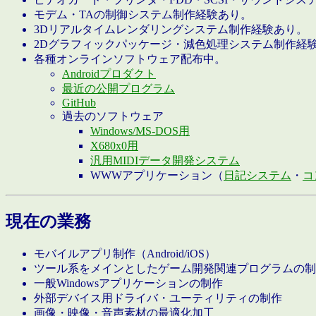
モデム・TAの制御システム制作経験あり。
3Dリアルタイムレンダリングシステム制作経験あり。
2Dグラフィックパッケージ・減色処理システム制作経
各種オンラインソフトウェア配布中。
Androidプロダクト
最近の公開プログラム
GitHub
過去のソフトウェア
Windows/MS-DOS用
X680x0用
汎用MIDIデータ開発システム
WWWアプリケーション（
日記システム
・
コ
現在の業務
モバイルアプリ制作（Android/iOS）
ツール系をメインとしたゲーム開発関連プログラムの制
一般Windowsアプリケーションの制作
外部デバイス用ドライバ・ユーティリティの制作
画像・映像・音声素材の最適化加工