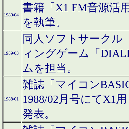
書籍「X1 FM音源
1989/04
を執筆。
同人ソフトサークル「C
ィングゲーム「DIA
1989/03
ムを担当。
雑誌「マイコンBAS
1988/02月号にてX
1988/01
発表。