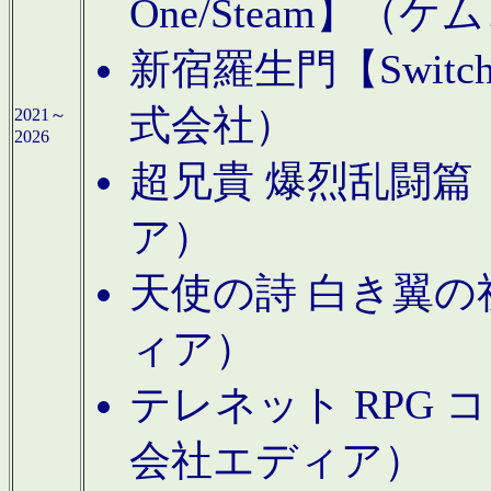
One/Steam】（ケ
新宿羅生門【Swi
式会社）
2021～
2026
超兄貴 爆烈乱闘篇【
ア）
天使の詩 白き翼の祈
ィア）
テレネット RPG 
会社エディア）