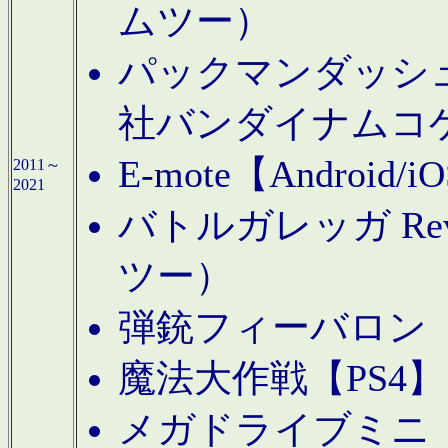
ムツー）
パックマンダッシュ！
社バンダイナムコ
E-mote【Andro
2011～
2021
バトルガレッガ Rev
ツー）
弾銃フィーバロン【
魔法大作戦【PS4
メガドライブミニ