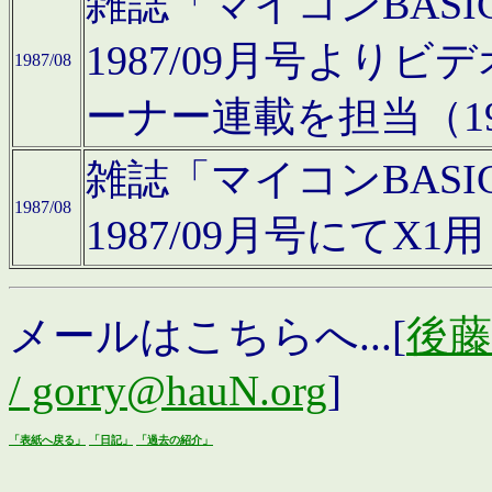
雑誌「マイコンBAS
1987/09月号より
1987/08
ーナー連載を担当（19
雑誌「マイコンBAS
1987/08
1987/09月号にて
メールはこちらへ...[
後藤浩
/ gorry@hauN.org
]
「表紙へ戻る」
「日記」
「過去の紹介」