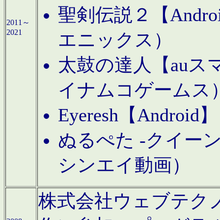
聖剣伝説２【Andr
2011～
2021
エニックス）
太鼓の達人【auス
イナムコゲームス
Eyeresh【And
ぬるぺた -クイーン
シンエイ動画）
株式会社ウェブテクノロジに