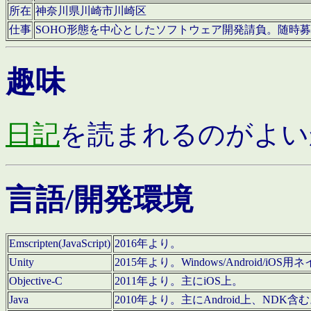
所在
神奈川県川崎市川崎区
仕事
SOHO形態を中心としたソフトウェア開発請負。随時
趣味
日記
を読まれるのがよい
言語/開発環境
Emscripten(JavaScript)
2016年より。
Unity
2015年より。Windows/Android
Objective-C
2011年より。主にiOS上。
Java
2010年より。主にAndroid上、NDK含