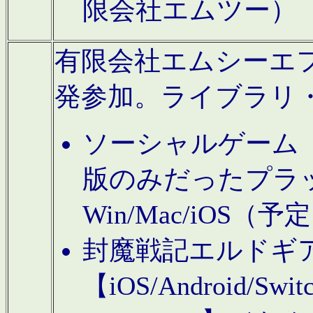
限会社エムツー）
有限会社エムシーエフに
発参加。ライブラリ
ソーシャルゲーム（タ
版のみだったプラ
Win/Mac/iOS（
封魔戦記エルドギ
【iOS/Android/Switc