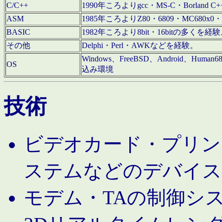
C/C++
1990年ころよりgcc・MS-C・Borland C+
ASM
1985年ころよりZ80・6809・MC680x0・
BASIC
1982年ころより8bit・16bitの多くを
その他
Delphi・Perl・AWKなどを経験。
Windows、FreeBSD、Android、Human
OS
込み環境
技術
ビデオカード・プリンタ
ステムなどのデバイス
モデム・TAの制御シ