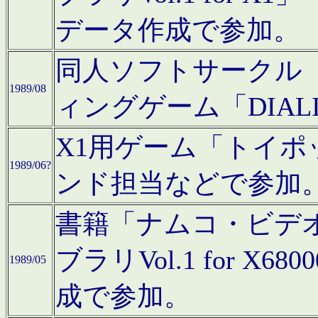
データ作成で参加。
同人ソフトサークル「C
1989/08
ィングゲーム「DIA
X1用ゲーム「トイ
1989/06?
ンド担当などで参加
書籍「ナムコ・ビデ
ブラリVol.1 for 
1989/05
成で参加。