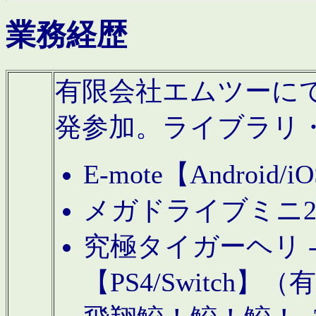
業務経歴
有限会社エムツーにてAn
発参加。ライブラリ
E-mote【Andro
メガドライブミニ
究極タイガーヘリ -TO
【PS4/Switch