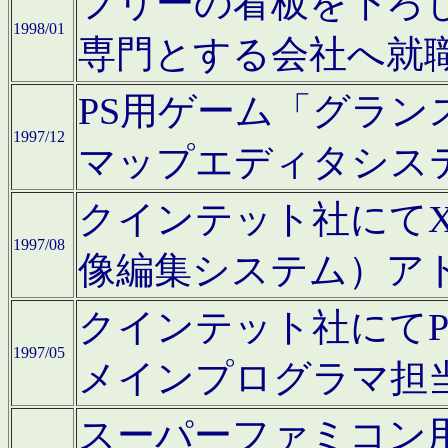
フリーの看板を下ろ
1998/01
専門とする会社へ就
PS用ゲーム「グラン
1997/12
マップエディタシス
クインテット社にてX68
1997/08
像編集システム）ア
クインテット社にて
1997/05
メインプログラマ担
スーパーファミコン