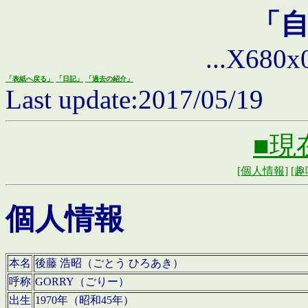
「
...X680x0 
「表紙へ戻る」
「日記」
「過去の紹介」
Last update:2017/05/19
■現
[個人情報]
[趣
個人情報
本名
後藤 浩昭（ごとう ひろあき）
呼称
GORRY（ごりー）
出生
1970年（昭和45年）