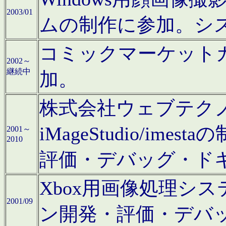
2003/01
ムの制作に参加。シ
コミックマーケット
2002～
継続中
加。
株式会社ウェブテクノロ
iMageStudio/i
2001～
2010
評価・デバッグ・ド
Xbox用画像処理シ
2001/09
ン開発・評価・デバ