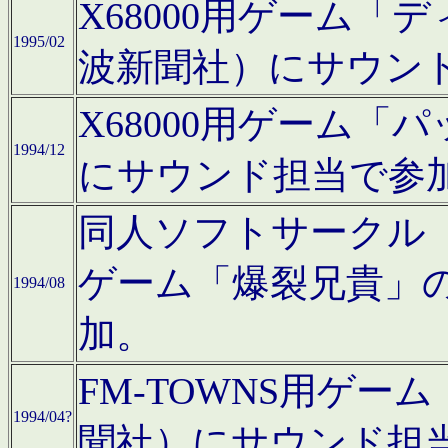
X68000用ゲーム「
1995/02
波新聞社）にサウン
X68000用ゲーム
1994/12
にサウンド担当で参
同人ソフトサークル「CA
ゲーム「爆裂兄貴」
1994/08
加。
FM-TOWNS用ゲ
1994/04?
聞社）にサウンド担