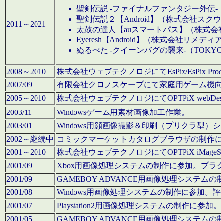
聖剣伝説 -ファイナルファンタジー外伝-
聖剣伝説２【Android】（株式会社ス
2011～2021
太鼓の達人【auスマートパス】（株式
Eyeresh【Android】（株式会社リメディ
ぬるぺた -クイーンバグの襲来-（TOKY
2008～2010
株式会社ウェブテクノロジにてEsPix/EsPi
2007/09
有限会社クロノスケープにて家庭用ゲーム機
2005～2010
株式会社ウェブテクノロジにてOPTPiX webD
2003/11
Windowsゲーム用素材画像加工作業。
2003/01
Windows用顔画像撮影＆印刷（プリクラ型
2002～継続中
コミックマーケットカタログブラウザの制作
2001～2010
株式会社ウェブテクノロジにてOPTPiX iMag
2001/09
Xbox用画像処理システムの制作に参加。プ
2001/09
GAMEBOY ADVANCE用画像処理シス
2001/08
Windows用画像処理システムの制作に参加
2001/07
Playstation2用画像処理システムの制作
2001/05
GAMEBOY ADVANCE用画像処理シス