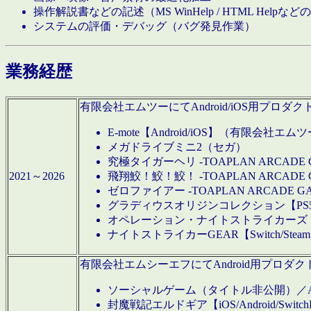
操作解説書などの記述（MS WinHelp / HTML Help
システムの評価・デバッグ（バグ発見作業）
業務経歴
有限会社エムツーにてAndroid/iOS用プ
E-mote【Android/iOS】（有限会社エム
メガドライブミニ2（セガ）
究極タイガーヘリ -TOAPLAN ARCADE 
2021～2026
飛翔鮫！鮫！鮫！ -TOAPLAN ARCADE 
ゼロファイアー -TOAPLAN ARCADE G
グラディウスオリジンコレクション【PS5/Switch
オペレーション・ナイトストライカーズ【Swi
ナイトストライカーGEAR【Switch/St
有限会社エムシーエフにてAndroid用プロ
ソーシャルゲーム（タイトル非公開）／And
封魔戦記エルドギア【iOS/Android/SwitchPS5