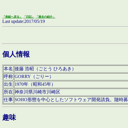
「表紙へ戻る」
「日記」
「過去の紹介」
Last update:2017/05/19
個人情報
本名
後藤 浩昭（ごとう ひろあき）
呼称
GORRY（ごりー）
出生
1970年（昭和45年）
所在
神奈川県川崎市川崎区
仕事
SOHO形態を中心としたソフトウェア開発請負。随時
趣味