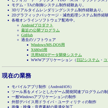
モデム・TAの制御システム制作経験あり。
3Dリアルタイムレンダリングシステム制作経験あり。
2Dグラフィックパッケージ・減色処理システム制作経
各種オンラインソフトウェア配布中。
Androidプロダクト
最近の公開プログラム
GitHub
過去のソフトウェア
Windows/MS-DOS用
X680x0用
汎用MIDIデータ開発システム
WWWアプリケーション（
日記システム
・
コ
現在の業務
モバイルアプリ制作（Android/iOS）
ツール系をメインとしたゲーム開発関連プログラムの制
一般Windowsアプリケーションの制作
外部デバイス用ドライバ・ユーティリティの制作
画像・映像・音声素材の最適化加工