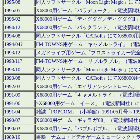
1995/08
同人ソフトサークル「Moon Light Magi
1995/05
X68000用ゲーム「バラデューク」（電波新
1995/02
X68000用ゲーム「ディグダグ／ディグダグI
1994/12
X68000用ゲーム「パックランド」（電波新
1994/08
同人ソフトサークル「CATsoft」にてX68
1994/04?
FM-TOWNS用ゲーム「キャメルトライ」（
1993/12
メガドライブ用ゲーム「プロストライカー完
1993/11?
FM-TOWNS用ゲーム「リブルラブル」（電
1993/10
同人ソフトサークル「Moon Light Magi
1993/08
同人ソフトサークル「CATsoft」にてX68
1992/03
X68000用ゲーム「エイリアンシンドローム
1991/09
X68000用ゲーム「キャメルトライ」（電波
1991/06
>X68000用ゲーム「イース」（電波新聞社
1991/04
雑誌「POPCOM」（小学館）1991/05月
1990/07
X68000用ゲーム「ギャラガ'88」（電波新
1990/03
X68000用ゲーム「バブルボブル」（電波新
1989/10
書籍「ナムコ・ビデオゲームミュージック・ライブ