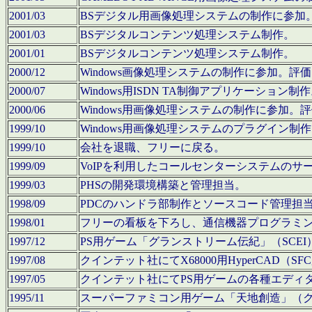
2001/03
BSデジタル用画像処理システムの制作に参加
2001/03
BSデジタルコンテンツ処理システム制作。
2001/01
BSデジタルコンテンツ処理システム制作。
2000/12
Windows画像処理システムの制作に参加。
2000/07
Windows用ISDN TA制御アプリケーション制
2000/06
Windows用画像処理システムの制作に参加
1999/10
Windows用画像処理システムのプラグイン制
1999/10
会社を退職、フリーに戻る。
1999/09
VoIPを利用したコールセンターシステムのサ
1999/03
PHSの開発環境構築と管理担当。
1998/09
PDCのハンドラ部制作とソースコード管理担
1998/01
フリーの看板を下ろし、通信機器プログラミ
1997/12
PS用ゲーム「グランストリーム伝紀」（SCE
1997/08
クインテット社にてX68000用HyperCAD
1997/05
クインテット社にてPS用ゲームの各種エディ
1995/11
スーパーファミコン用ゲーム「天地創造」（