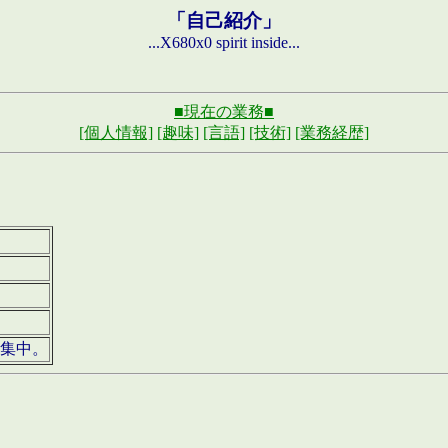
「自己紹介」
...X680x0 spirit inside...
■現在の業務■
[個人情報]
[趣味]
[言語]
[技術]
[業務経歴]
募集中。