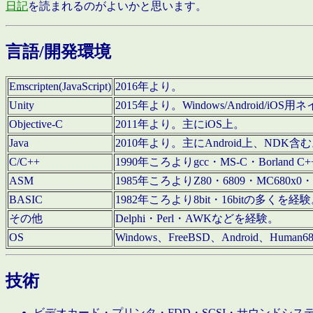
日記
を読まれるのがよいかと思います。
言語/開発環境
Emscripten(JavaScript)
2016年より。
Unity
2015年より。Windows/Android
Objective-C
2011年より。主にiOS上。
Java
2010年より。主にAndroid上、NDK含
C/C++
1990年ころよりgcc・MS-C・Borland C+
ASM
1985年ころよりZ80・6809・MC680x0・
BASIC
1982年ころより8bit・16bitの多くを
その他
Delphi・Perl・AWKなどを経験。
OS
Windows、FreeBSD、Android、Human
技術
ビデオカード・プリンタ・FDD・SCSI・サウンドシ