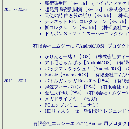
新宿羅生門【Switch】（アイデアファ
2021～2026
超兄貴 爆烈乱闘篇【Switch】（株式会
天使の詩 白き翼の祈り【Switch】（株
テレネット RPG コレクション【Switc
斬コレクション【Switch】（株式会社エ
ドカポン３・２・１スーパーコレクション！
有限会社エムツーにてAndroid/iOS用プ
かりんと一緒！【iOS】（株式会社ディ
アホ毛ちゃんばら【Android/iOS】（
パックマンダッシュ！【Android/iO
E-mote【Android/iOS】（有限会社エム
2011～2021
バトルガレッガ Rev.2016【PS4】（
弾銃フィーバロン【PS4】（有限会社エ
魔法大作戦【PS4】（有限会社エムツー
メガドライブミニ（セガ）
PCエンジンミニ（コナミ）
HDリマスター版「聖剣伝説 レジェンド
有限会社エムシーエフにてAndroid用プロ