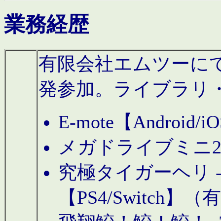
業務経歴
有限会社エムツーにてAn
発参加。ライブラリ
E-mote【Andro
メガドライブミニ
究極タイガーヘリ -TO
【PS4/Switch