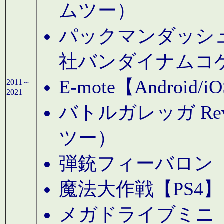
ムツー）
パックマンダッシュ！
社バンダイナムコ
E-mote【Andro
2011～
2021
バトルガレッガ Rev
ツー）
弾銃フィーバロン【
魔法大作戦【PS4
メガドライブミニ