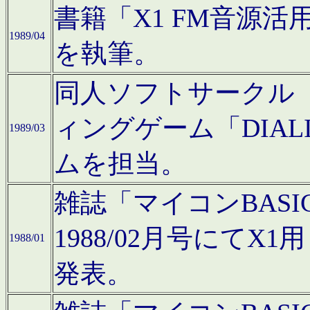
書籍「X1 FM音源
1989/04
を執筆。
同人ソフトサークル「C
ィングゲーム「DIA
1989/03
ムを担当。
雑誌「マイコンBAS
1988/02月号にてX
1988/01
発表。