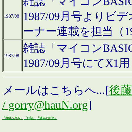
雑誌「マイコンBAS
1987/09月号より
1987/08
ーナー連載を担当（19
雑誌「マイコンBAS
1987/08
1987/09月号にて
メールはこちらへ...[
後藤浩
/ gorry@hauN.org
]
「表紙へ戻る」
「日記」
「過去の紹介」