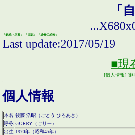
「
...X680x0 
「表紙へ戻る」
「日記」
「過去の紹介」
Last update:2017/05/19
■現
[個人情報]
[趣
個人情報
本名
後藤 浩昭（ごとう ひろあき）
呼称
GORRY（ごりー）
出生
1970年（昭和45年）