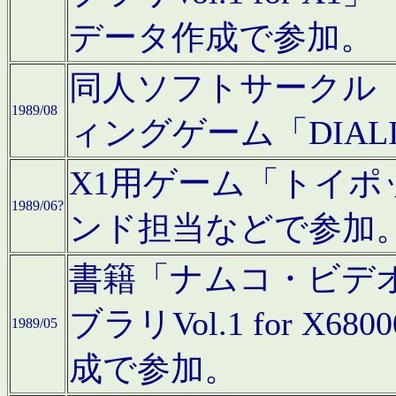
データ作成で参加。
同人ソフトサークル「C
1989/08
ィングゲーム「DIA
X1用ゲーム「トイ
1989/06?
ンド担当などで参加
書籍「ナムコ・ビデ
ブラリVol.1 for 
1989/05
成で参加。