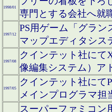
フリーの看板を下ろ
1998/01
専門とする会社へ就
PS用ゲーム「グラン
1997/12
マップエディタシス
クインテット社にてX68
1997/08
像編集システム）ア
クインテット社にて
1997/05
メインプログラマ担
スーパーファミコン