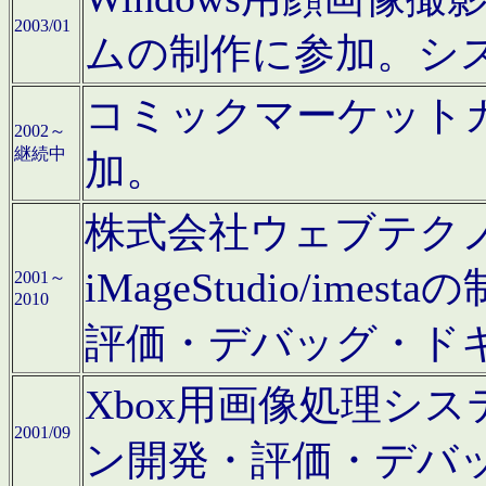
2003/01
ムの制作に参加。シ
コミックマーケット
2002～
継続中
加。
株式会社ウェブテクノロ
iMageStudio/i
2001～
2010
評価・デバッグ・ド
Xbox用画像処理シ
2001/09
ン開発・評価・デバ