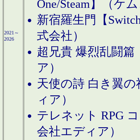
One/Steam】（ケ
新宿羅生門【Swi
式会社）
2021～
2026
超兄貴 爆烈乱闘篇【
ア）
天使の詩 白き翼の祈
ィア）
テレネット RPG 
会社エディア）