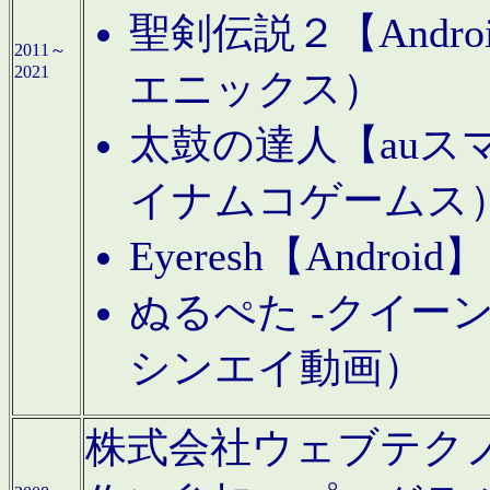
聖剣伝説２【Andr
2011～
2021
エニックス）
太鼓の達人【auス
イナムコゲームス
Eyeresh【And
ぬるぺた -クイーン
シンエイ動画）
株式会社ウェブテクノロジに