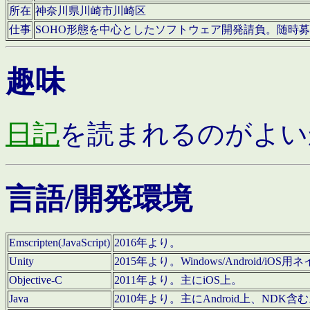
所在
神奈川県川崎市川崎区
仕事
SOHO形態を中心としたソフトウェア開発請負。随時
趣味
日記
を読まれるのがよい
言語/開発環境
Emscripten(JavaScript)
2016年より。
Unity
2015年より。Windows/Android
Objective-C
2011年より。主にiOS上。
Java
2010年より。主にAndroid上、NDK含