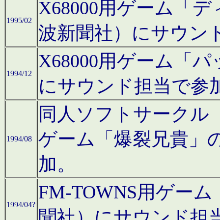
X68000用ゲーム「
1995/02
波新聞社）にサウン
X68000用ゲーム
1994/12
にサウンド担当で参
同人ソフトサークル「CA
ゲーム「爆裂兄貴」
1994/08
加。
FM-TOWNS用ゲ
1994/04?
聞社）にサウンド担