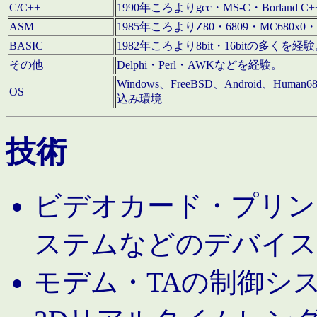
C/C++
1990年ころよりgcc・MS-C・Borland C+
ASM
1985年ころよりZ80・6809・MC680x0・
BASIC
1982年ころより8bit・16bitの多くを
その他
Delphi・Perl・AWKなどを経験。
Windows、FreeBSD、Android、Human
OS
込み環境
技術
ビデオカード・プリンタ
ステムなどのデバイス
モデム・TAの制御シ