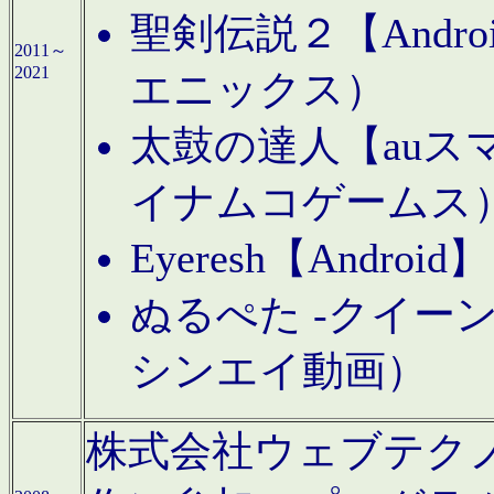
聖剣伝説２【Andr
2011～
2021
エニックス）
太鼓の達人【auス
イナムコゲームス
Eyeresh【And
ぬるぺた -クイーン
シンエイ動画）
株式会社ウェブテクノロジに