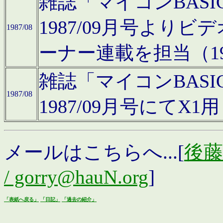
雑誌「マイコンBAS
1987/09月号より
1987/08
ーナー連載を担当（19
雑誌「マイコンBAS
1987/08
1987/09月号にて
メールはこちらへ...[
後藤浩
/ gorry@hauN.org
]
「表紙へ戻る」
「日記」
「過去の紹介」