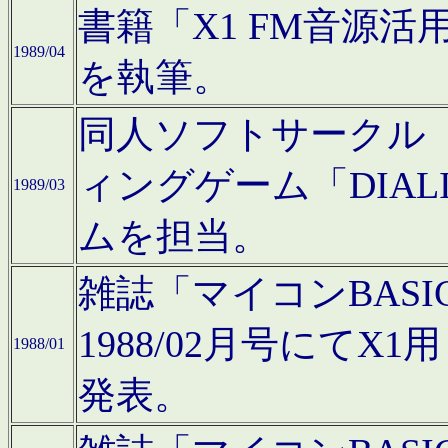
書籍「X1 FM音源
1989/04
を執筆。
同人ソフトサークル「C
ィングゲーム「DIA
1989/03
ムを担当。
雑誌「マイコンBAS
1988/02月号にてX
1988/01
発表。