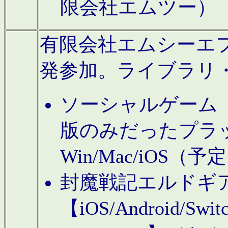
限会社エムツー）
有限会社エムシーエフに
発参加。ライブラリ
ソーシャルゲーム（タ
版のみだったプラ
Win/Mac/iOS（
封魔戦記エルドギ
【iOS/Android/Switc