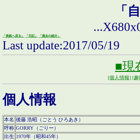
「
...X680x0 
「表紙へ戻る」
「日記」
「過去の紹介」
Last update:2017/05/19
■現
[個人情報]
[趣
個人情報
本名
後藤 浩昭（ごとう ひろあき）
呼称
GORRY（ごりー）
出生
1970年（昭和45年）