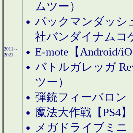
ムツー）
パックマンダッシュ！
社バンダイナムコ
E-mote【Andro
2011～
2021
バトルガレッガ Rev
ツー）
弾銃フィーバロン【
魔法大作戦【PS4
メガドライブミニ