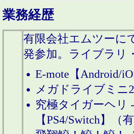
業務経歴
有限会社エムツーにてAn
発参加。ライブラリ
E-mote【Andro
メガドライブミニ
究極タイガーヘリ -TO
【PS4/Switch