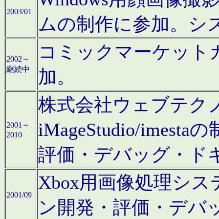
2003/01
ムの制作に参加。シ
コミックマーケット
2002～
継続中
加。
株式会社ウェブテクノロ
iMageStudio/i
2001～
2010
評価・デバッグ・ド
Xbox用画像処理シ
2001/09
ン開発・評価・デバ