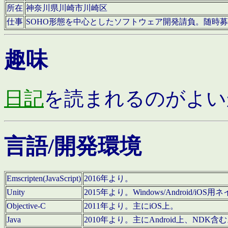
所在
神奈川県川崎市川崎区
仕事
SOHO形態を中心としたソフトウェア開発請負。随時
趣味
日記
を読まれるのがよい
言語/開発環境
Emscripten(JavaScript)
2016年より。
Unity
2015年より。Windows/Android
Objective-C
2011年より。主にiOS上。
Java
2010年より。主にAndroid上、NDK含