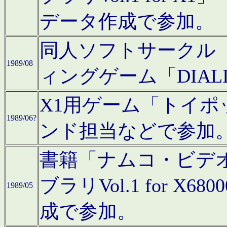
データ作成で参加。
同人ソフトサークル「C
1989/08
ィングゲーム「DIA
X1用ゲーム「トイ
1989/06?
ンド担当などで参加
書籍「ナムコ・ビデ
ブラリVol.1 for 
1989/05
成で参加。