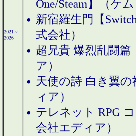
One/Steam】（ケ
新宿羅生門【Swi
式会社）
2021～
2026
超兄貴 爆烈乱闘篇【
ア）
天使の詩 白き翼の祈
ィア）
テレネット RPG 
会社エディア）