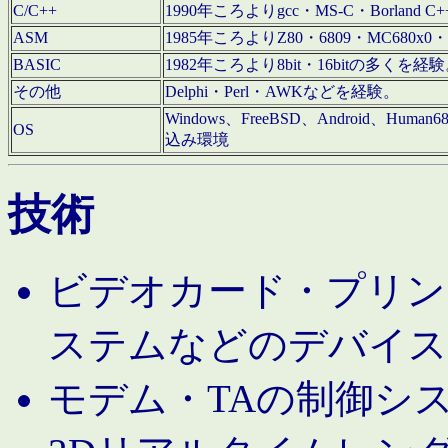
C/C++
1990年ころよりgcc・MS-C・Borland C+
ASM
1985年ころよりZ80・6809・MC680x0・
BASIC
1982年ころより8bit・16bitの多くを
その他
Delphi・Perl・AWKなどを経験。
Windows、FreeBSD、Android、Human
OS
込み環境
技術
ビデオカード・プリンタ
ステムなどのデバイス
モデム・TAの制御シ