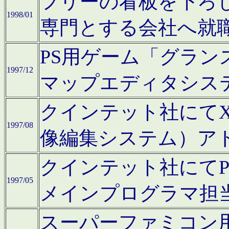
フリーの看板を下ろ
1998/01
専門とする会社へ就
PS用ゲーム「グラン
1997/12
マップエディタシス
クインテット社にてX68
1997/08
像編集システム）ア
クインテット社にて
1997/05
メインプログラマ担
スーパーファミコン