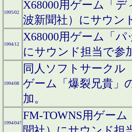
X68000用ゲーム「
1995/02
波新聞社）にサウン
X68000用ゲーム
1994/12
にサウンド担当で参
同人ソフトサークル「CA
ゲーム「爆裂兄貴」
1994/08
加。
FM-TOWNS用ゲ
1994/04?
聞社）にサウンド担