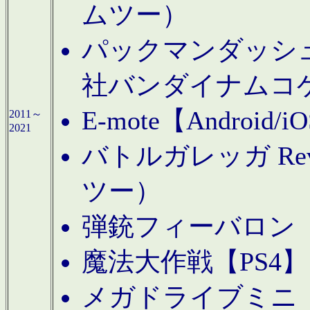
ムツー）
パックマンダッシュ！
社バンダイナムコ
E-mote【Andro
2011～
2021
バトルガレッガ Rev
ツー）
弾銃フィーバロン【
魔法大作戦【PS4
メガドライブミニ