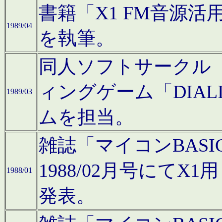
書籍「X1 FM音源
1989/04
を執筆。
同人ソフトサークル「C
ィングゲーム「DIA
1989/03
ムを担当。
雑誌「マイコンBAS
1988/02月号にてX
1988/01
発表。