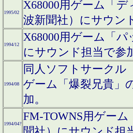
X68000用ゲーム「
1995/02
波新聞社）にサウン
X68000用ゲーム
1994/12
にサウンド担当で参
同人ソフトサークル「CA
ゲーム「爆裂兄貴」
1994/08
加。
FM-TOWNS用ゲ
1994/04?
聞社）にサウンド担