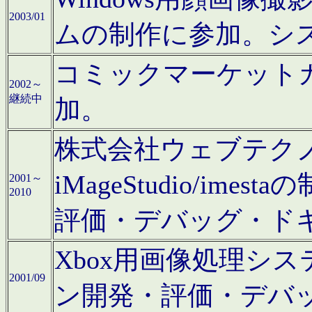
2003/01
ムの制作に参加。シ
コミックマーケット
2002～
継続中
加。
株式会社ウェブテクノロ
iMageStudio/i
2001～
2010
評価・デバッグ・ド
Xbox用画像処理シ
2001/09
ン開発・評価・デバ