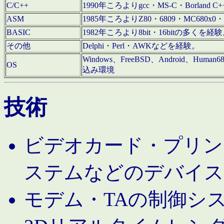
C/C++
1990年ころよりgcc・MS-C・Borland C+
ASM
1985年ころよりZ80・6809・MC680x0・
BASIC
1982年ころより8bit・16bitの多くを
その他
Delphi・Perl・AWKなどを経験。
Windows、FreeBSD、Android、Human
OS
込み環境
技術
ビデオカード・プリンタ
ステムなどのデバイス
モデム・TAの制御シ