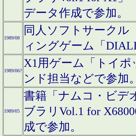
データ作成で参加。
同人ソフトサークル「C
1989/08
ィングゲーム「DIA
X1用ゲーム「トイ
1989/06?
ンド担当などで参加
書籍「ナムコ・ビデ
ブラリVol.1 for 
1989/05
成で参加。