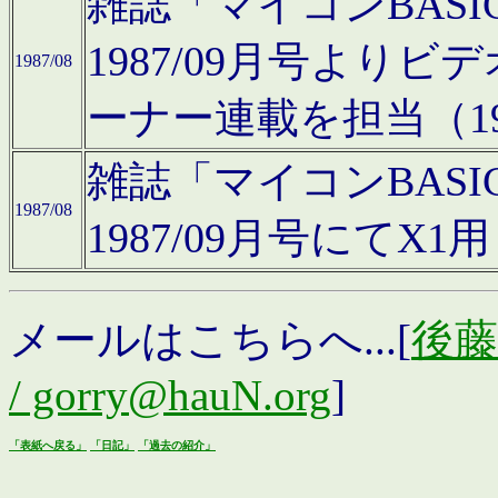
雑誌「マイコンBAS
1987/09月号より
1987/08
ーナー連載を担当（19
雑誌「マイコンBAS
1987/08
1987/09月号にて
メールはこちらへ...[
後藤浩
/ gorry@hauN.org
]
「表紙へ戻る」
「日記」
「過去の紹介」