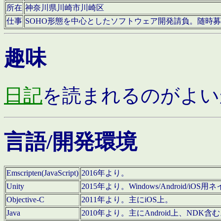
所在
神奈川県川崎市川崎区
仕事
SOHO形態を中心としたソフトウェア開発請負。随時
趣味
日記
を読まれるのがよい
言語/開発環境
Emscripten(JavaScript)
2016年より。
Unity
2015年より。Windows/Android
Objective-C
2011年より。主にiOS上。
Java
2010年より。主にAndroid上、NDK含