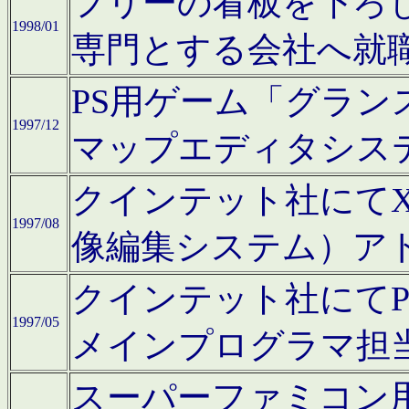
フリーの看板を下ろ
1998/01
専門とする会社へ就
PS用ゲーム「グラン
1997/12
マップエディタシス
クインテット社にてX68
1997/08
像編集システム）ア
クインテット社にて
1997/05
メインプログラマ担
スーパーファミコン