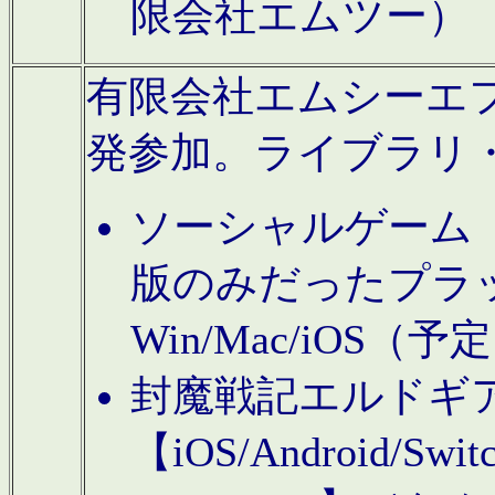
限会社エムツー）
有限会社エムシーエフに
発参加。ライブラリ
ソーシャルゲーム（タ
版のみだったプラ
Win/Mac/iOS（
封魔戦記エルドギ
【iOS/Android/Switc