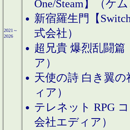
One/Steam】（ケ
新宿羅生門【Swi
式会社）
2021～
2026
超兄貴 爆烈乱闘篇【
ア）
天使の詩 白き翼の祈
ィア）
テレネット RPG 
会社エディア）