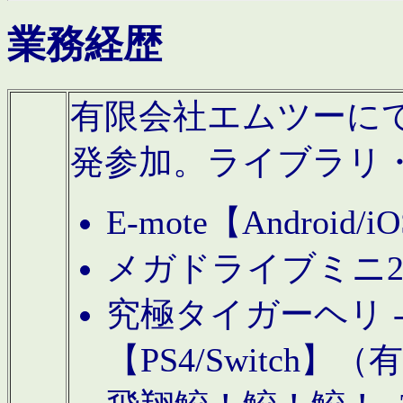
業務経歴
有限会社エムツーにてAn
発参加。ライブラリ
E-mote【Andro
メガドライブミニ
究極タイガーヘリ -TO
【PS4/Switch