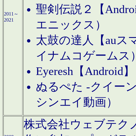
聖剣伝説２【Andr
2011～
2021
エニックス）
太鼓の達人【auス
イナムコゲームス
Eyeresh【And
ぬるぺた -クイーン
シンエイ動画）
株式会社ウェブテクノロジに