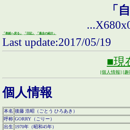
「
...X680x0 
「表紙へ戻る」
「日記」
「過去の紹介」
Last update:2017/05/19
■現
[個人情報]
[趣
個人情報
本名
後藤 浩昭（ごとう ひろあき）
呼称
GORRY（ごりー）
出生
1970年（昭和45年）