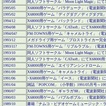
1995/08
同人ソフトサークル「Moon Light Magi
1995/05
X68000用ゲーム「バラデューク」（電波新
1995/02
X68000用ゲーム「ディグダグ／ディグダグI
1994/12
X68000用ゲーム「パックランド」（電波新
1994/08
同人ソフトサークル「CATsoft」にてX68
1994/04?
FM-TOWNS用ゲーム「キャメルトライ」（
1993/12
メガドライブ用ゲーム「プロストライカー完
1993/11?
FM-TOWNS用ゲーム「リブルラブル」（電
1993/10
同人ソフトサークル「Moon Light Magi
1993/08
同人ソフトサークル「CATsoft」にてX68
1992/03
X68000用ゲーム「エイリアンシンドローム
1991/09
X68000用ゲーム「キャメルトライ」（電波
1991/06
>X68000用ゲーム「イース」（電波新聞社
1991/04
雑誌「POPCOM」（小学館）1991/05月
1990/07
X68000用ゲーム「ギャラガ'88」（電波新
1990/03
X68000用ゲーム「バブルボブル」（電波新
1989/10
書籍「ナムコ・ビデオゲームミュージック・ライブ