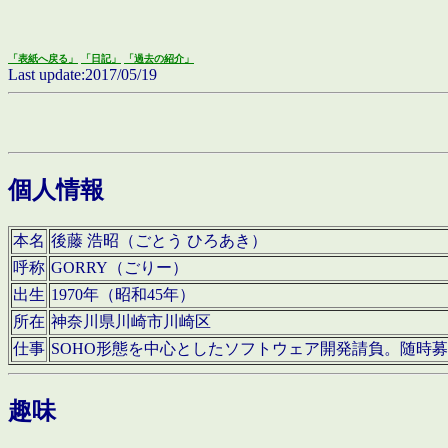
「表紙へ戻る」
「日記」
「過去の紹介」
Last update:2017/05/19
個人情報
本名
後藤 浩昭（ごとう ひろあき）
呼称
GORRY（ごりー）
出生
1970年（昭和45年）
所在
神奈川県川崎市川崎区
仕事
SOHO形態を中心としたソフトウェア開発請負。随時
趣味