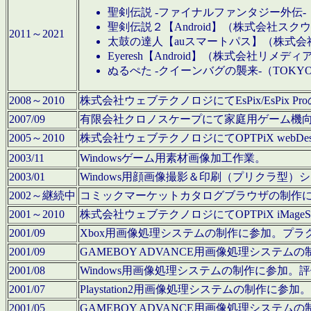
聖剣伝説 -ファイナルファンタジー外伝-
聖剣伝説２【Android】（株式会社ス
2011～2021
太鼓の達人【auスマートパス】（株式
Eyeresh【Android】（株式会社リメディ
ぬるぺた -クイーンバグの襲来-（TOKY
2008～2010
株式会社ウェブテクノロジにてEsPix/EsPi
2007/09
有限会社クロノスケープにて家庭用ゲーム機
2005～2010
株式会社ウェブテクノロジにてOPTPiX webD
2003/11
Windowsゲーム用素材画像加工作業。
2003/01
Windows用顔画像撮影＆印刷（プリクラ型
2002～継続中
コミックマーケットカタログブラウザの制作
2001～2010
株式会社ウェブテクノロジにてOPTPiX iMag
2001/09
Xbox用画像処理システムの制作に参加。プ
2001/09
GAMEBOY ADVANCE用画像処理シス
2001/08
Windows用画像処理システムの制作に参加
2001/07
Playstation2用画像処理システムの制作
2001/05
GAMEBOY ADVANCE用画像処理シス