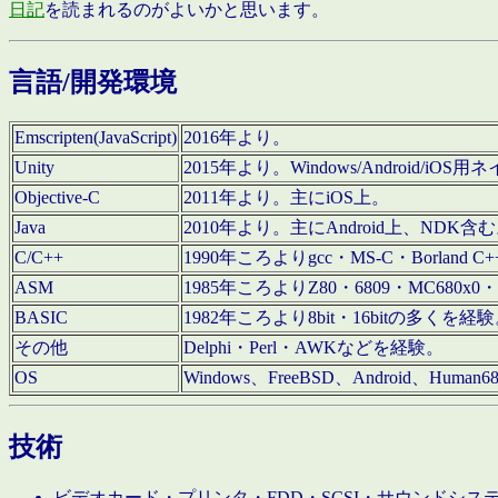
日記
を読まれるのがよいかと思います。
言語/開発環境
Emscripten(JavaScript)
2016年より。
Unity
2015年より。Windows/Android
Objective-C
2011年より。主にiOS上。
Java
2010年より。主にAndroid上、NDK含
C/C++
1990年ころよりgcc・MS-C・Borland C+
ASM
1985年ころよりZ80・6809・MC680x0・
BASIC
1982年ころより8bit・16bitの多くを
その他
Delphi・Perl・AWKなどを経験。
OS
Windows、FreeBSD、Android、Human
技術
ビデオカード・プリンタ・FDD・SCSI・サウンドシ