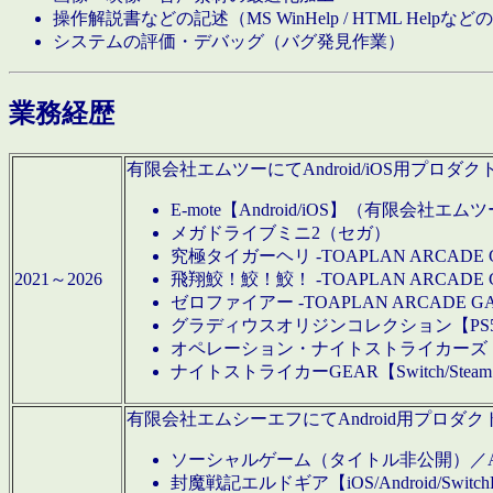
操作解説書などの記述（MS WinHelp / HTML Help
システムの評価・デバッグ（バグ発見作業）
業務経歴
有限会社エムツーにてAndroid/iOS用プ
E-mote【Android/iOS】（有限会社エム
メガドライブミニ2（セガ）
究極タイガーヘリ -TOAPLAN ARCADE 
2021～2026
飛翔鮫！鮫！鮫！ -TOAPLAN ARCADE 
ゼロファイアー -TOAPLAN ARCADE G
グラディウスオリジンコレクション【PS5/Switch
オペレーション・ナイトストライカーズ【Swi
ナイトストライカーGEAR【Switch/St
有限会社エムシーエフにてAndroid用プロ
ソーシャルゲーム（タイトル非公開）／And
封魔戦記エルドギア【iOS/Android/SwitchPS5