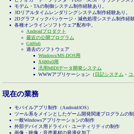
モデム・TAの制御システム制作経験あり。
3Dリアルタイムレンダリングシステム制作経験あり。
2Dグラフィックパッケージ・減色処理システム制作経
各種オンラインソフトウェア配布中。
Androidプロダクト
最近の公開プログラム
GitHub
過去のソフトウェア
Windows/MS-DOS用
X680x0用
汎用MIDIデータ開発システム
WWWアプリケーション（
日記システム
・
コ
現在の業務
モバイルアプリ制作（Android/iOS）
ツール系をメインとしたゲーム開発関連プログラムの制
一般Windowsアプリケーションの制作
外部デバイス用ドライバ・ユーティリティの制作
画像・映像・音声素材の最適化加工