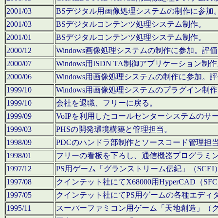
2001/03
BSデジタル用画像処理システムの制作に参加
2001/03
BSデジタルコンテンツ処理システム制作。
2001/01
BSデジタルコンテンツ処理システム制作。
2000/12
Windows画像処理システムの制作に参加。
2000/07
Windows用ISDN TA制御アプリケーション制
2000/06
Windows用画像処理システムの制作に参加
1999/10
Windows用画像処理システムのプラグイン制
1999/10
会社を退職、フリーに戻る。
1999/09
VoIPを利用したコールセンターシステムのサ
1999/03
PHSの開発環境構築と管理担当。
1998/09
PDCのハンドラ部制作とソースコード管理担
1998/01
フリーの看板を下ろし、通信機器プログラミ
1997/12
PS用ゲーム「グランストリーム伝紀」（SCE
1997/08
クインテット社にてX68000用HyperCAD
1997/05
クインテット社にてPS用ゲームの各種エディ
1995/11
スーパーファミコン用ゲーム「天地創造」（