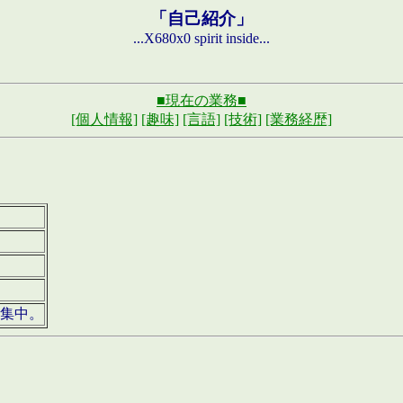
「自己紹介」
...X680x0 spirit inside...
■現在の業務■
[個人情報]
[趣味]
[言語]
[技術]
[業務経歴]
募集中。