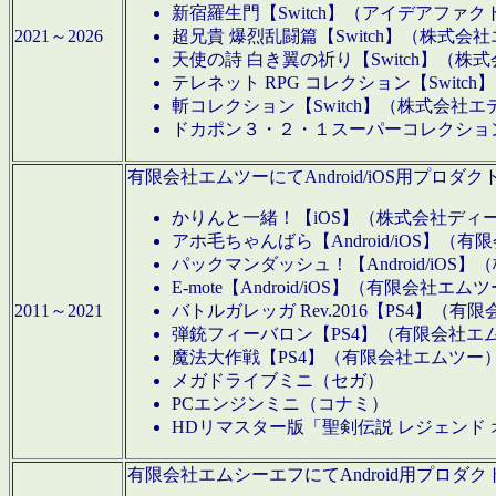
新宿羅生門【Switch】（アイデアファ
2021～2026
超兄貴 爆烈乱闘篇【Switch】（株式会
天使の詩 白き翼の祈り【Switch】（株
テレネット RPG コレクション【Switc
斬コレクション【Switch】（株式会社エ
ドカポン３・２・１スーパーコレクション！
有限会社エムツーにてAndroid/iOS用プ
かりんと一緒！【iOS】（株式会社ディ
アホ毛ちゃんばら【Android/iOS】（
パックマンダッシュ！【Android/iO
E-mote【Android/iOS】（有限会社エム
2011～2021
バトルガレッガ Rev.2016【PS4】（
弾銃フィーバロン【PS4】（有限会社エ
魔法大作戦【PS4】（有限会社エムツー
メガドライブミニ（セガ）
PCエンジンミニ（コナミ）
HDリマスター版「聖剣伝説 レジェンド
有限会社エムシーエフにてAndroid用プロ